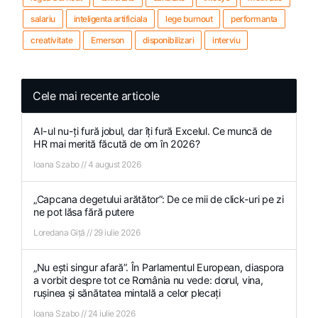
salariu
inteligenta artificiala
lege burnout
performanta
creativitate
Emerson
disponibilizari
interviu
Cele mai recente articole
AI-ul nu-ți fură jobul, dar îți fură Excelul. Ce muncă de
HR mai merită făcută de om în 2026?
Ioana Szabo
4 august 2026
„Capcana degetului arătător”: De ce mii de click-uri pe zi
ne pot lăsa fără putere
Loredana Giță
29 iulie 2026
„Nu ești singur afară”. În Parlamentul European, diaspora
a vorbit despre tot ce România nu vede: dorul, vina,
rușinea și sănătatea mintală a celor plecați
Ioana Szabo
24 iulie 2026