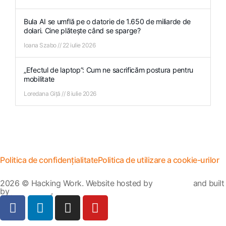
Bula AI se umflă pe o datorie de 1.650 de miliarde de
dolari. Cine plătește când se sparge?
Ioana Szabo
22 iulie 2026
„Efectul de laptop”: Cum ne sacrificăm postura pentru
mobilitate
Loredana Giță
8 iulie 2026
Politica de confidențialitate
Politica de utilizare a cookie-urilor
2026 © Hacking Work. Website hosted by
Hosterion
and built
by
Ionuț Sabo
.