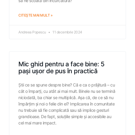
să ne scoată din încurcătură?
CITEȘTE MAI MULT »
Andreea Popescu
11 decembrie 2024
Mic ghid pentru a face bine: 5
pași ușor de pus în practică
Știi ce se spune despre bine? Că e ca o prăjitură – cu
cât o împarți, cu atât ai mai mult. Binele nu se termină
niciodată, ba chiar se multiplică. Așa că, de ce să nu
împărțim și noi o felie din el? Implicarea în comunitate
nu trebuie să fie complicată sau să implice gesturi
grandioase. De fapt, soluțiile simple și accesibile au
cel mai mare impact.