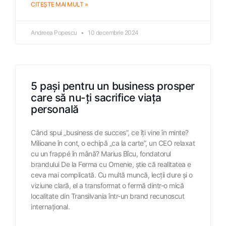
CITEȘTE MAI MULT »
Andreea Popescu
10 decembrie 2024
5 pași pentru un business prosper
care să nu-ți sacrifice viața
personală
Când spui „business de succes”, ce îți vine în minte?
Milioane în cont, o echipă „ca la carte”, un CEO relaxat
cu un frappé în mână? Marius Bîcu, fondatorul
brandului De la Ferma cu Omenie, știe că realitatea e
ceva mai complicată. Cu multă muncă, lecții dure și o
viziune clară, el a transformat o fermă dintr-o mică
localitate din Transilvania într-un brand recunoscut
internațional.