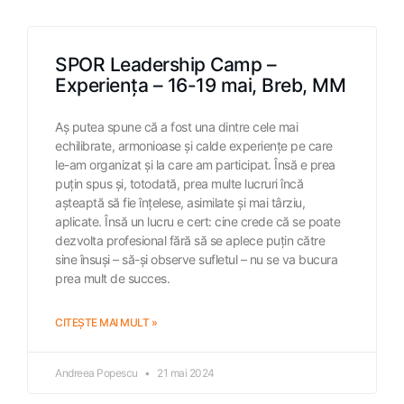
SPOR Leadership Camp –
Experiența – 16-19 mai, Breb, MM
Aș putea spune că a fost una dintre cele mai
echilibrate, armonioase și calde experiențe pe care
le-am organizat și la care am participat. Însă e prea
puțin spus și, totodată, prea multe lucruri încă
așteaptă să fie înțelese, asimilate și mai târziu,
aplicate. Însă un lucru e cert: cine crede că se poate
dezvolta profesional fără să se aplece puțin către
sine însuși – să-și observe sufletul – nu se va bucura
prea mult de succes.
CITEȘTE MAI MULT »
Andreea Popescu
21 mai 2024