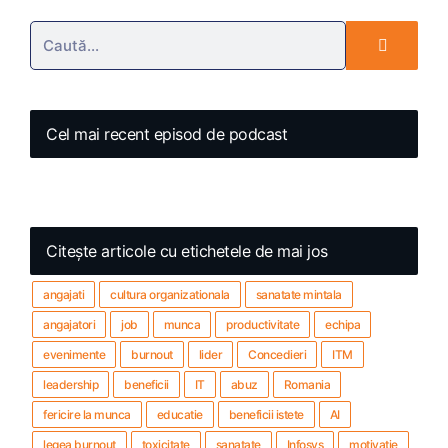
Cel mai recent episod de podcast
Citește articole cu etichetele de mai jos
angajati
cultura organizationala
sanatate mintala
angajatori
job
munca
productivitate
echipa
evenimente
burnout
lider
Concedieri
ITM
leadership
beneficii
IT
abuz
Romania
fericire la munca
educatie
beneficii istete
AI
legea burnout
toxicitate
sanatate
Infosys
motivatie