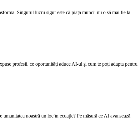
nsforma. Singurul lucru sigur este că piața muncii nu o să mai fie la
expuse profesii, ce oportunități aduce AI-ul și cum te poți adapta pentru
ai are umanitatea noastră un loc în ecuație? Pe măsură ce AI avansează,