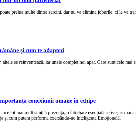
lă într-un nou parteneriat
oate prelua multe dintre sarcini, dar nu va elimina joburile, ci le va tra
 rămâne și cum te adaptezi
ar, altele se reinventează, iar unele complet noi apar. Care sunt cele mai 
: importanța conexiunii umane în echipe
își face tot mai mult simțită prezența, o întrebare esențială se ivește: m
eja și cum putem performa exersându-ne Inteligența Emoțională.