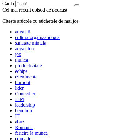
Caută
Cel mai recent episod de podcast
Citește articole cu etichetele de mai jos
angajati
cultura organizationala
sanatate mintala
angajatori
job
munca
productivitate
echipa
evenimente
burnout
lider
Concedieri
ITM
leadership
beneficii
IT
abuz
Romania
fericire la munca
educatie