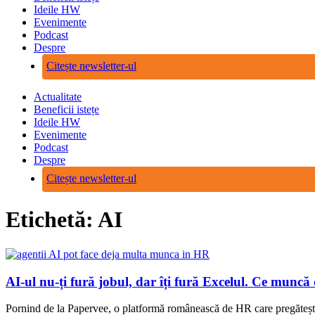
Ideile HW
Evenimente
Podcast
Despre
Citește newsletter-ul
Actualitate
Beneficii istețe
Ideile HW
Evenimente
Podcast
Despre
Citește newsletter-ul
Etichetă: AI
AI-ul nu-ți fură jobul, dar îți fură Excelul. Ce munc
Pornind de la Papervee, o platformă românească de HR care pregătește 