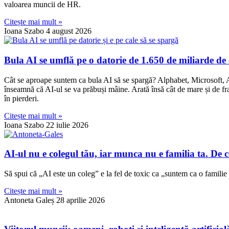
valoarea muncii de HR.
Citește mai mult »
Ioana Szabo
4 august 2026
Bula AI se umflă pe o datorie de 1.650 de miliarde de 
Cât se aproape suntem ca bula AI să se spargă? Alphabet, Microsoft, Ama
înseamnă că AI-ul se va prăbuși mâine. Arată însă cât de mare și de fragi
în pierderi.
Citește mai mult »
Ioana Szabo
22 iulie 2026
AI-ul nu e colegul tău, iar munca nu e familia ta. De
Să spui că „AI este un coleg” e la fel de toxic ca „suntem ca o familie
Citește mai mult »
Antoneta Galeș
28 aprilie 2026