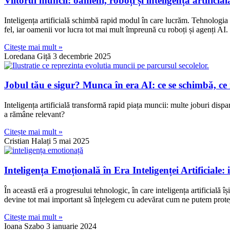
Viitorul muncii: oameni, roboți și inteligență artificia
Inteligența artificială schimbă rapid modul în care lucrăm. Tehnologia p
fel, iar oamenii vor lucra tot mai mult împreună cu roboți și agenți AI.
Citește mai mult »
Loredana Giță
3 decembrie 2025
Jobul tău e sigur? Munca în era AI: ce se schimbă, ce
Inteligența artificială transformă rapid piața muncii: multe joburi disp
a rămâne relevant?
Citește mai mult »
Cristian Halați
5 mai 2025
Inteligența Emoțională în Era Inteligenței Artificiale
În această eră a progresului tehnologic, în care inteligența artificială 
devine tot mai important să înțelegem cu adevărat cum ne putem prot
Citește mai mult »
Ioana Szabo
3 ianuarie 2024