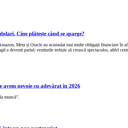
dolari. Cine plătește când se sparge?
zon, Meta și Oracle au acumulat mai multe obligații financiare în afara 
l a devenit pariul: veniturile trebuie să crească spectaculos, altfel centr
 ce avem nevoie cu adevărat în 2026
 la muncă”.