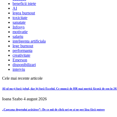
beneficii istete
AI
legea burnout
toxicitate
sanatate
Infosys
motivatie
salariu
inteligenta artificiala
lege burnout
performanta
creativitate
Emerson
disponibilizari
interviu
Cele mai recente articole
AI-ul nu-ți fură jobul, dar îți fură Excelul. Ce muncă de HR mai merită făcută de om în 2
Ioana Szabo
4 august 2026
„Capcana degetului arătător”: De ce mii de click-uri pe zi ne pot lăsa fără putere