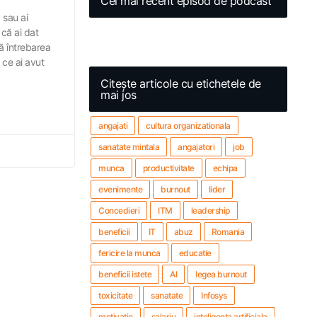
Cel mai recent episod de podcast
 sau ai
 că ai dat
să întrebarea
 ce ai avut
Citește articole cu etichetele de
mai jos
angajati
cultura organizationala
sanatate mintala
angajatori
job
munca
productivitate
echipa
evenimente
burnout
lider
Concedieri
ITM
leadership
beneficii
IT
abuz
Romania
fericire la munca
educatie
beneficii istete
AI
legea burnout
toxicitate
sanatate
Infosys
motivatie
salariu
inteligenta artificiala