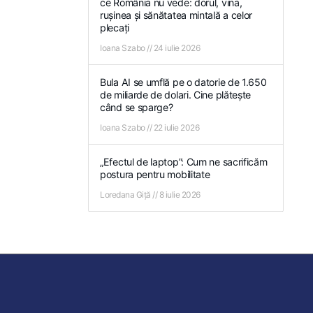
ce România nu vede: dorul, vina,
rușinea și sănătatea mintală a celor
plecați
Ioana Szabo
24 iulie 2026
Bula AI se umflă pe o datorie de 1.650
de miliarde de dolari. Cine plătește
când se sparge?
Ioana Szabo
22 iulie 2026
„Efectul de laptop”: Cum ne sacrificăm
postura pentru mobilitate
Loredana Giță
8 iulie 2026