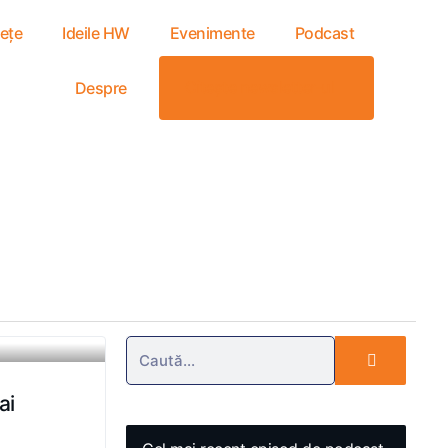
tețe
Ideile HW
Evenimente
Podcast
Citește newsletter-ul
Despre
ai