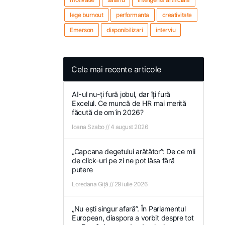
lege burnout
performanta
creativitate
Emerson
disponibilizari
interviu
Cele mai recente articole
AI-ul nu-ți fură jobul, dar îți fură
Excelul. Ce muncă de HR mai merită
făcută de om în 2026?
Ioana Szabo
4 august 2026
„Capcana degetului arătător”: De ce mii
de click-uri pe zi ne pot lăsa fără
putere
Loredana Giță
29 iulie 2026
„Nu ești singur afară”. În Parlamentul
European, diaspora a vorbit despre tot