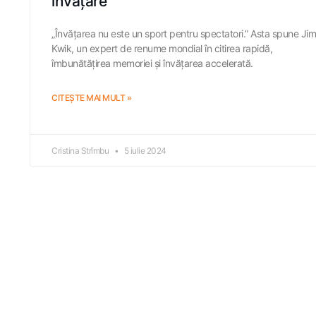
învățare
„Învățarea nu este un sport pentru spectatori.” Asta spune Jim
Kwik, un expert de renume mondial în citirea rapidă,
îmbunătățirea memoriei și învățarea accelerată.
CITEȘTE MAI MULT »
Cristina Strîmbu
5 iulie 2024