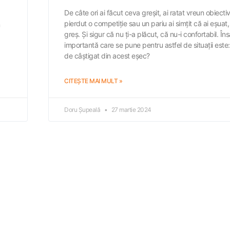
De câte ori ai făcut ceva greșit, ai ratat vreun obiectiv
pierdut o competiție sau un pariu ai simțit că ai eșuat,
greș. Și sigur că nu ți-a plăcut, că nu-i confortabil. În
importantă care se pune pentru astfel de situații este:
de câștigat din acest eșec?
CITEȘTE MAI MULT »
Doru Șupeală
27 martie 2024