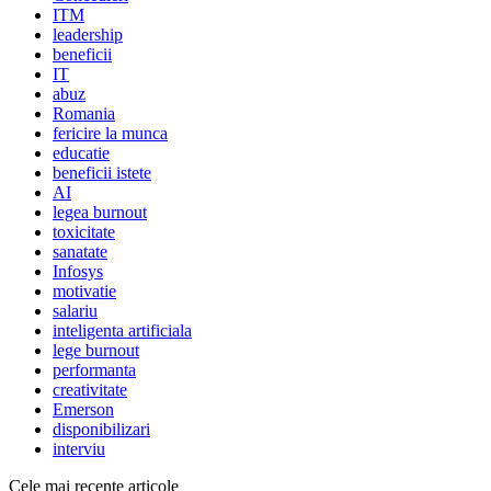
ITM
leadership
beneficii
IT
abuz
Romania
fericire la munca
educatie
beneficii istete
AI
legea burnout
toxicitate
sanatate
Infosys
motivatie
salariu
inteligenta artificiala
lege burnout
performanta
creativitate
Emerson
disponibilizari
interviu
Cele mai recente articole