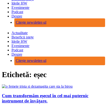
Ideile HW
Evenimente
Podcast
Despre
Citește newsletter-ul
Actualitate
Beneficii istețe
Ideile HW
Evenimente
Podcast
Despre
Citește newsletter-ul
Etichetă: eșec
Cum transformăm eșecul în cel mai puternic
instrument de învățare.