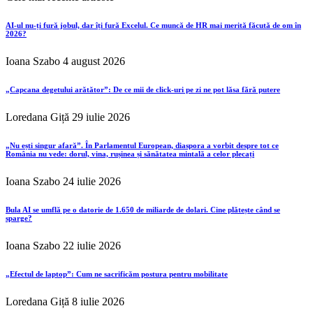
AI-ul nu-ți fură jobul, dar îți fură Excelul. Ce muncă de HR mai merită făcută de om în
2026?
Ioana Szabo
4 august 2026
„Capcana degetului arătător”: De ce mii de click-uri pe zi ne pot lăsa fără putere
Loredana Giță
29 iulie 2026
„Nu ești singur afară”. În Parlamentul European, diaspora a vorbit despre tot ce
România nu vede: dorul, vina, rușinea și sănătatea mintală a celor plecați
Ioana Szabo
24 iulie 2026
Bula AI se umflă pe o datorie de 1.650 de miliarde de dolari. Cine plătește când se
sparge?
Ioana Szabo
22 iulie 2026
„Efectul de laptop”: Cum ne sacrificăm postura pentru mobilitate
Loredana Giță
8 iulie 2026