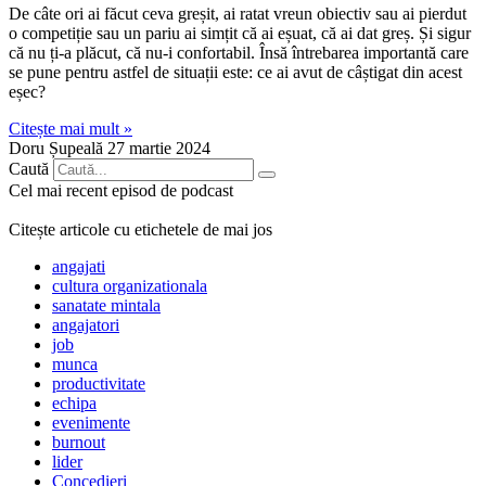
De câte ori ai făcut ceva greșit, ai ratat vreun obiectiv sau ai pierdut
o competiție sau un pariu ai simțit că ai eșuat, că ai dat greș. Și sigur
că nu ți-a plăcut, că nu-i confortabil. Însă întrebarea importantă care
se pune pentru astfel de situații este: ce ai avut de câștigat din acest
eșec?
Citește mai mult »
Doru Șupeală
27 martie 2024
Caută
Cel mai recent episod de podcast
Citește articole cu etichetele de mai jos
angajati
cultura organizationala
sanatate mintala
angajatori
job
munca
productivitate
echipa
evenimente
burnout
lider
Concedieri