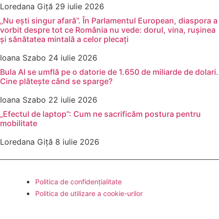
Loredana Giță
29 iulie 2026
„Nu ești singur afară”. În Parlamentul European, diaspora a
vorbit despre tot ce România nu vede: dorul, vina, rușinea
și sănătatea mintală a celor plecați
Ioana Szabo
24 iulie 2026
Bula AI se umflă pe o datorie de 1.650 de miliarde de dolari.
Cine plătește când se sparge?
Ioana Szabo
22 iulie 2026
„Efectul de laptop”: Cum ne sacrificăm postura pentru
mobilitate
Loredana Giță
8 iulie 2026
Politica de confidențialitate
Politica de utilizare a cookie-urilor
2026 © Hacking Work. Website hosted
by
Hosterion
and built by
Ionuț Sabo
.