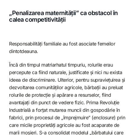
„Penalizarea maternității” ca obstacol în
calea competitivității
Responsabilități familiale au fost asociate femeilor
dintotdeauna.
Încă din timpul matriarhatul timpuriu, rolurile erau
percepute ca fiind naturale, justificate și nici nu exista
ideea de discriminare. Ulterior, pentru supraviețuirea și
dezvoltarea comunităților agricole, bărbații au preluat
rolurile de protecție și apărare a resurselor, fiind
avantajați din punct de vedere fizic. Prima Revoluție
Industrială a forțat mutarea muncii din gospodărie în
fabrici, prin procesul de „împrejmuire” (
enclosure
) prin
care micile proprietăți agricole au fost acaparate de
marii moșieri. S-a consolidat modelul „bărbatului care