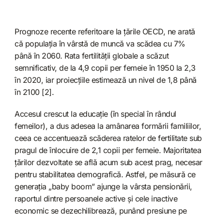
Prognoze recente referitoare la țările OECD, ne arată
că populația în vârstă de muncă va scădea cu 7%
până în 2060. Rata fertilității globale a scăzut
semnificativ, de la 4,9 copii per femeie în 1950 la 2,3
în 2020, iar proiecțiile estimează un nivel de 1,8 până
în 2100 [2].
Accesul crescut la educație (în special în rândul
femeilor), a dus adesea la amânarea formării familiilor,
ceea ce accentuează scăderea ratelor de fertilitate sub
pragul de înlocuire de 2,1 copii per femeie. Majoritatea
țărilor dezvoltate se află acum sub acest prag, necesar
pentru stabilitatea demografică. Astfel, pe măsură ce
generația „baby boom” ajunge la vârsta pensionării,
raportul dintre persoanele active și cele inactive
economic se dezechilibrează, punând presiune pe