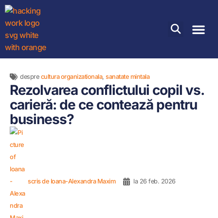
despre
cultura organizationala
,
sanatate mintala
Rezolvarea conflictului copil vs.
carieră: de ce contează pentru
business?
scris de
Ioana-Alexandra Maxim
la
26 feb. 2026