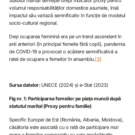
Statutul marital servește drept indicator proxy pentru
volumul responsabilităților domestice asumate, însă
impactul său variază semnificativ în funcție de modelul
socio-cultural regional.
Deși ocuparea feminină era pe un trend ascendent în
anii anteriori (în principal femeile fără copii), pandemia
de COVID-19 a provocat o scădere semnificativă a
ratei de ocupare a femeilor în ansamblu.
[3]
Sursa datelor:
UNECE (2024) și e-Stat (2023)
Fig nr. 1: Participarea femeilor pe piața muncii după
statutul marital (Proxy pentru familie)
Specific Europei de Est (România, Albania, Moldova),
căsătoria este asociată cu o rată de participare
mai
mare
a femeilor comparativ cu cele necăsătorite.