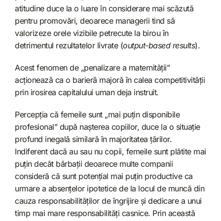
atitudine duce la o luare în considerare mai scăzută
pentru promovări, deoarece managerii tind să
valorizeze orele vizibile petrecute la birou în
detrimentul rezultatelor livrate (
output-based results
).
Acest fenomen de „penalizare a maternității”
acționează ca o barieră majoră în calea competitivității
prin irosirea capitalului uman deja instruit.
Percepția că femeile sunt „mai puțin disponibile
profesional” după nașterea copiilor, duce la o situație
profund inegală similară în majoritatea țărilor.
Indiferent dacă au sau nu copii, femeile sunt plătite mai
puțin decât bărbații deoarece multe companii
consideră că sunt potențial mai puțin productive ca
urmare a absențelor ipotetice de la locul de muncă din
cauza responsabilităților de îngrijire și dedicare a unui
timp mai mare responsabilități casnice. Prin această