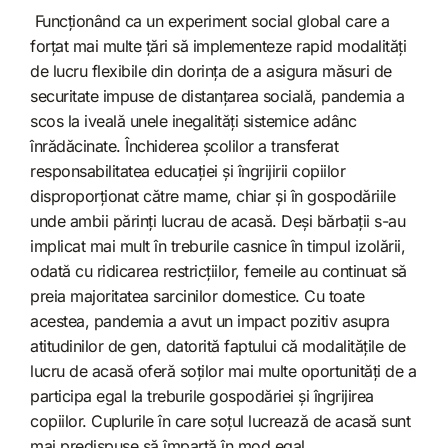
Funcționând ca un experiment social global care a
forţat mai multe ţări să implementeze rapid modalităţi
de lucru flexibile din dorinţa de a asigura măsuri de
securitate impuse de distanţarea socială, pandemia a
scos la iveală unele inegalități sistemice adânc
înrădăcinate. Închiderea școlilor a transferat
responsabilitatea educației și îngrijirii copiilor
disproporționat către mame, chiar și în gospodăriile
unde ambii părinți lucrau de acasă. Deși bărbații s-au
implicat mai mult în treburile casnice în timpul izolării,
odată cu ridicarea restricțiilor, femeile au continuat să
preia majoritatea sarcinilor domestice. Cu toate
acestea, pandemia a avut un impact pozitiv asupra
atitudinilor de gen, datorită faptului că modalitățile de
lucru de acasă oferă soților mai multe oportunități de a
participa egal la treburile gospodăriei și îngrijirea
copiilor. Cuplurile în care soțul lucrează de acasă sunt
mai predispuse să împartă în mod egal