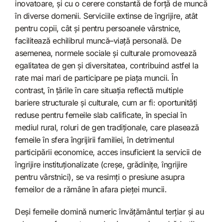
inovatoare, și cu o cerere constantă de forță de muncă
în diverse domenii. Serviciile extinse de îngrijire, atât
pentru copii, cât și pentru persoanele vârstnice,
facilitează echilibrul muncă–viață personală. De
asemenea, normele sociale și culturale promovează
egalitatea de gen și diversitatea, contribuind astfel la
rate mai mari de participare pe piața muncii. În
contrast, în țările în care situația reflectă multiple
bariere structurale și culturale, cum ar fi: oportunități
reduse pentru femeile slab calificate, în special în
mediul rural, roluri de gen tradiționale, care plasează
femeile în sfera îngrijirii familiei, în detrimentul
participării economice, acces insuficient la servicii de
îngrijire instituționalizate (creșe, grădinițe, îngrijire
pentru vârstnici), se va resimți o presiune asupra
femeilor de a rămâne în afara pieței muncii.
Deși femeile domină numeric învățământul terțiar și au