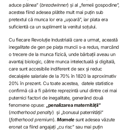
aduce pâinea” (
breadwinner
) și al „femeii gospodine”,
acestea fiind adesea plătite mult mai puțin sub
pretextul că munca lor era „ușoară”, iar plata era
suficientă ca un supliment la venitul soțului.
Cu fiecare Revoluție Industrială care a urmat, această
inegalitate de gen pe piața muncii s-a redus, marcând
o trecere de la munca fizică, unde bărbații aveau un
avantaj biologic, către munca intelectuală și digitală,
care sunt accesibile indiferent de sex și reduc
decalajele salariale de la 70% în 1820 la aproximativ
20% în prezent. Cu toate acestea, datele statistice
confirmă că a fi părinte reprezintă unul dintre cei mai
puternici factori de inegalitate, generând două
fenomene opuse:
„penalizarea maternității”
(
motherhood penalty
) și „bonusul paternității”
(
fatherhood premium
).
Mamele
sunt adesea văzute
eronat ca fiind angajați „cu risc” sau mai puțin