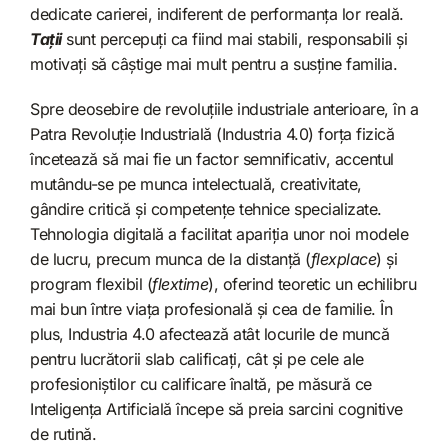
dedicate carierei, indiferent de performanța lor reală.
Tații
sunt percepuți ca fiind mai stabili, responsabili și
motivați să câștige mai mult pentru a susține familia.
Spre deosebire de revoluțiile industriale anterioare, în a
Patra Revoluție Industrială (Industria 4.0) forța fizică
încetează să mai fie un factor semnificativ, accentul
mutându-se pe munca intelectuală, creativitate,
gândire critică și competențe tehnice specializate.
Tehnologia digitală a facilitat apariția unor noi modele
de lucru, precum munca de la distanță (
flexplace
) și
program flexibil (
flextime
), oferind teoretic un echilibru
mai bun între viața profesională și cea de familie. În
plus, Industria 4.0 afectează atât locurile de muncă
pentru lucrătorii slab calificați, cât și pe cele ale
profesioniștilor cu calificare înaltă, pe măsură ce
Inteligența Artificială începe să preia sarcini cognitive
de rutină.