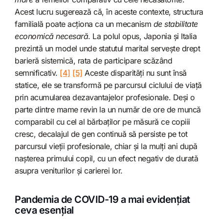
Acest lucru sugerează că, în aceste contexte, structura
familială poate acționa ca un mecanism
de stabilitate
economică necesară
. La polul opus, Japonia și Italia
prezintă un model unde statutul marital servește drept
barieră sistemică, rata de participare scăzând
semnificativ.
[4]
[5]
Aceste disparități nu sunt însă
statice, ele se transformă pe parcursul ciclului de viață
prin acumularea dezavantajelor profesionale. Deși o
parte dintre mame revin la un număr de ore de muncă
comparabil cu cel al bărbaților pe măsură ce copiii
cresc, decalajul de gen continuă să persiste pe tot
parcursul vieții profesionale, chiar și la mulți ani după
nașterea primului copil, cu un efect negativ de durată
asupra veniturilor și carierei lor.
Pandemia de COVID-19 a mai evidențiat
ceva esențial