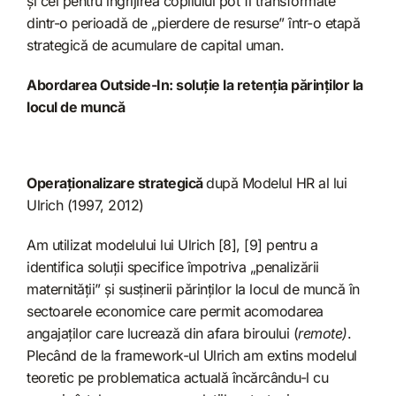
și cel pentru îngrijirea copilului pot fi transformate
dintr-o perioadă de „pierdere de resurse” într-o etapă
strategică de acumulare de capital uman.
Abordarea Outside-In: soluție la retenția părinților la
locul de muncă
Operaționalizare strategică
după Modelul HR al lui
Ulrich (1997, 2012)
Am utilizat modelului lui Ulrich [8], [9] pentru a
identifica soluții specifice împotriva „penalizării
maternității” și susținerii părinților la locul de muncă în
sectoarele economice care permit acomodarea
angajaților care lucrează din afara biroului (
remote)
.
Plecând de la framework-ul Ulrich am extins modelul
teoretic pe problematica actuală încărcându-l cu