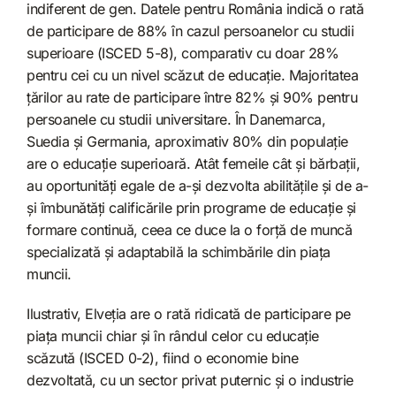
indiferent de gen. Datele pentru România indică o rată
de participare de 88% în cazul persoanelor cu studii
superioare (ISCED 5-8), comparativ cu doar 28%
pentru cei cu un nivel scăzut de educație. Majoritatea
țărilor au rate de participare între 82% și 90% pentru
persoanele cu studii universitare. În Danemarca,
Suedia și Germania, aproximativ 80% din populație
are o educație superioară. Atât femeile cât și bărbații,
au oportunități egale de a-și dezvolta abilitățile și de a-
și îmbunătăți calificările prin programe de educație și
formare continuă, ceea ce duce la o forță de muncă
specializată și adaptabilă la schimbările din piața
muncii.
Ilustrativ, Elveţia are o rată ridicată de participare pe
piaţa muncii chiar și în rândul celor cu educație
scăzută (ISCED 0-2), fiind o economie bine
dezvoltată, cu un sector privat puternic și o industrie