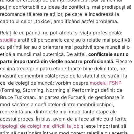
puțin confortabili cu ideea de conflict și mai predispuși să
recomande tăierea relațiilor, pe care le încadrează la
capitolul celor „toxice”, amplificând astfel problema.
Relațiile cu părinții ne pot afecta și viața profesională:
studiile
arată că persoanele care au o relație mai pozitivă
cu părinții lor au o orientare mai pozitivă spre muncă și o
etică a muncii mai puternică. De altfel,
conflictele sunt o
parte importantă din viețile noastre profesională.
Fiecare
echipă trece prin patru etape foarte bine delimitate, pe
măsură ce membrii călătoresc de la statutul de străini la
cel de colegi de muncă: vorbim despre
modelul FSNP
(Forming, Storming, Norming și Performing) definit de
Bruce Tuckman. Iar partea de Furtună, de gestionare în
mod sănătos a conflictelor dintre membrii echipei,
reprezintă una dintre cele mai importante etape ale
acestui proces. În plus, avem de-a face zilnic cu diferite
tipologii de colegi mai dificili la job
și este important să
știm să gestionăm într-un mod corect relațiile cu aceștia.