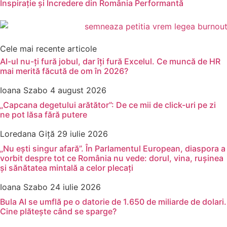
Inspirație și Încredere din România Performantă
Cele mai recente articole
AI-ul nu-ți fură jobul, dar îți fură Excelul. Ce muncă de HR
mai merită făcută de om în 2026?
Ioana Szabo
4 august 2026
„Capcana degetului arătător”: De ce mii de click-uri pe zi
ne pot lăsa fără putere
Loredana Giță
29 iulie 2026
„Nu ești singur afară”. În Parlamentul European, diaspora a
vorbit despre tot ce România nu vede: dorul, vina, rușinea
și sănătatea mintală a celor plecați
Ioana Szabo
24 iulie 2026
Bula AI se umflă pe o datorie de 1.650 de miliarde de dolari.
Cine plătește când se sparge?