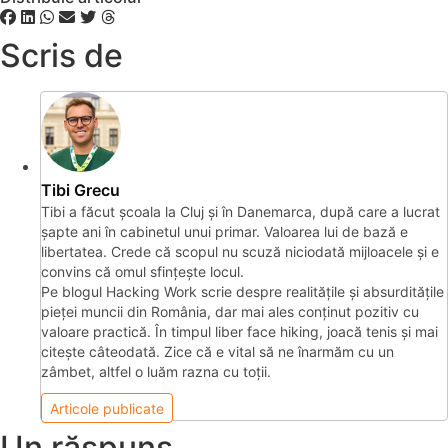
Scris de
Tibi Grecu
Tibi a făcut școala la Cluj și în Danemarca, după care a lucrat
șapte ani în cabinetul unui primar. Valoarea lui de bază e
libertatea. Crede că scopul nu scuză niciodată mijloacele și e
convins că omul sfințește locul.
Pe blogul Hacking Work scrie despre realitățile și absurditățile
pieței muncii din România, dar mai ales conținut pozitiv cu
valoare practică. În timpul liber face hiking, joacă tenis și mai
citește câteodată. Zice că e vital să ne înarmăm cu un
zâmbet, altfel o luăm razna cu toții.
Articole publicate
Un răspuns