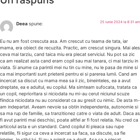
25 iunie 2024 la 8:31 am
Deea
spune:
Eu nu am fost crescuta asa. Am crescut cu teama de tata, iar
mama, era obiect de recuzita. Practic, am crescut singura. Mai ales
ceva mai tarziu, cand taica miu era plecat serviciul. Nu pot sa zic
ca am realizat asta cand eram copil sau mai tanara, ci mai tarziu in
viata. Si anume ca parintii mei nu tin cu mine, nu le pasa de mine si
ca mai importanti sunt prietenii pentru ei si parerea lumii. Cand am
incercat sa discut cu mama mea sa ii zic, bineinteles, ea a avut
dreptate, ea e adultul, eu copilul. Ma simteam sufocata, tratata ca
un copil, neprioritara si niciodata nu mi-au cerut niciunul scuze
fiindca niciodata nu au considerat ca au gresit cu nimic. De asta m-
am indepartat. Aveam nevoie sa obtin independenta, autonomie si
sa ma rup de familie, sa tranzitionez catre o viata de adult. Daca as
fi avut parinti mai deschisi, poate altfel ar fi fost relatia. Nu cred ca
articolul asta e un standard. Cand copilul iti pleaca sau rupe
relatiile, fii sigur ca ceva a incercat sa faca, sa discute, sa fie
inteles. In stilul lui. Si nu a primit ce a dorit. Asa ca a plecat.