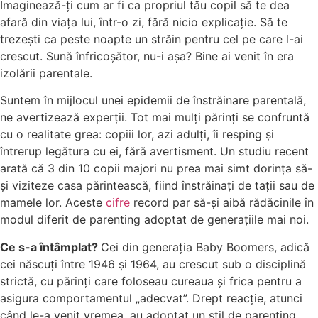
Imaginează-ți cum ar fi ca propriul tău copil să te dea
afară din viața lui, într-o zi, fără nicio explicație. Să te
trezești ca peste noapte un străin pentru cel pe care l-ai
crescut. Sună înfricoșător, nu-i așa? Bine ai venit în era
izolării parentale.
Suntem în mijlocul unei epidemii de înstrăinare parentală,
ne avertizează experții. Tot mai mulți părinți se confruntă
cu o realitate grea: copiii lor, azi adulți, îi resping și
întrerup legătura cu ei, fără avertisment. Un studiu recent
arată că 3 din 10 copii majori nu prea mai simt dorința să-
și viziteze casa părintească, fiind înstrăinați de tații sau de
mamele lor. Aceste
cifre
record par să-și aibă rădăcinile în
modul diferit de parenting adoptat de generațiile mai noi.
Ce s-a întâmplat?
Cei din generația Baby Boomers, adică
cei născuți între 1946 și 1964, au crescut sub o disciplină
strictă, cu părinți care foloseau cureaua și frica pentru a
asigura comportamentul „adecvat”. Drept reacție, atunci
când le-a venit vremea, au adoptat un stil de parenting