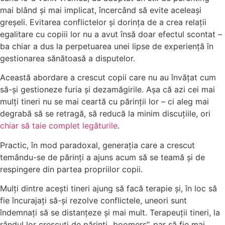
mai blând și mai implicat, încercând să evite aceleași
greșeli. Evitarea conflictelor și dorința de a crea relații
egalitare cu copiii lor nu a avut însă doar efectul scontat –
ba chiar a dus la perpetuarea unei lipse de experiență în
gestionarea sănătoasă a disputelor.
Această abordare a crescut copii care nu au învățat cum
să-și gestioneze furia și dezamăgirile. Așa că azi cei mai
mulți tineri nu se mai ceartă cu părinții lor – ci aleg mai
degrabă să se retragă, să reducă la minim discuțiile, ori
chiar să taie complet legăturile
.
Practic, în mod paradoxal, generația care a crescut
temându-se de părinți a ajuns acum să se teamă și de
respingere din partea propriilor copii.
Mulți dintre acești tineri ajung să facă terapie și, în loc să
fie încurajați să-și rezolve conflictele, uneori sunt
îndemnați să se distanțeze și mai mult. Terapeuții tineri, la
rândul lor crescuți de părinți „boomers”, par să fie mai