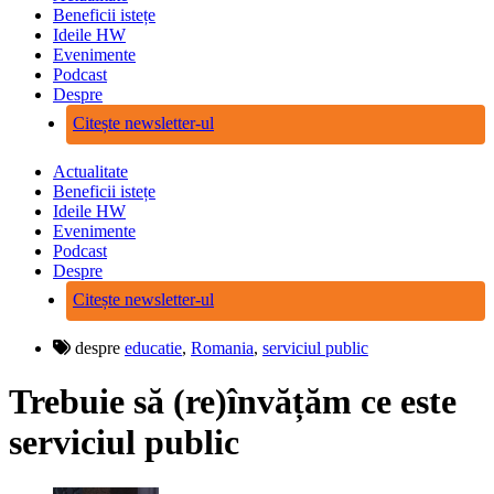
Beneficii istețe
Ideile HW
Evenimente
Podcast
Despre
Citește newsletter-ul
Actualitate
Beneficii istețe
Ideile HW
Evenimente
Podcast
Despre
Citește newsletter-ul
despre
educatie
,
Romania
,
serviciul public
Trebuie să (re)învățăm ce este
serviciul public