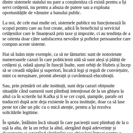
dintre sistemele statului nu pare a conștientiza că există pentru a își
servi cetățenii, nu pentru a abuza de putere sau a exploata
oportunitățile de vămuire a banului public.
La noi, de cele mai multe ori, sistemele publice nu funcționează în
scopul pentru care au fost create, adică în beneficiul și serviciul
cetățenilor care le finanțează prin taxe și impozite, ci au tendința de a
se orienta doar către satisfacerea nevoilor și poftelor persoanelor care
compun aceste sisteme.
Hai să luăm niște exemple, ca să ne lămurim: sunt de notorietate
numeroasele cazuri în care politicienii uită să sunt aleși și plătiți de
cetățeni și, odată ajunși în funcții înalte, sunt orbiți de Hubris și încep
să se creadă stăpâni și superiori, încalcă legi și reguli de conviețuire,
mint cu nerușinare, promit aberații și cuvântează elucubrații.
Sau, prin primării ori alte instituții, sunt deja cazuri obișnuite
situațiile când oamenii sunt plimbați intenționat de la un ghișeu la
altul ca în scrierile lui Kafka și li se cer copii, ștampile, parafe ori
traduceri după acte deja existente în acea instituție, doar ca să lase
peste tot câte un plic cu o mică atenție, pentru a își rezolva
solicitările legitime.
În spitale, întâlnim încă situații în care pacienții sunt plimbați de la o
ușă la alta, de la un refuz la altul, alergând după adeverințe și