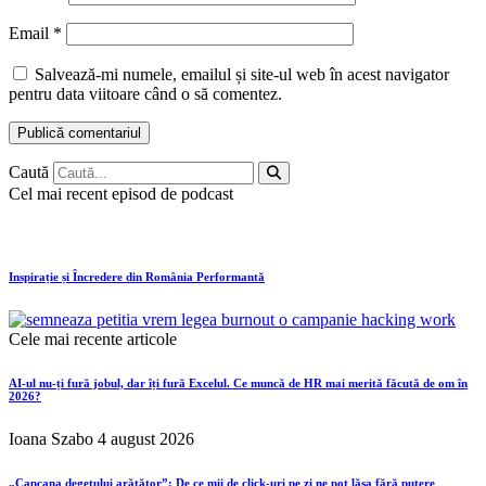
Email
*
Salvează-mi numele, emailul și site-ul web în acest navigator
pentru data viitoare când o să comentez.
Caută
Cel mai recent episod de podcast
Inspirație și Încredere din România Performantă
Cele mai recente articole
AI-ul nu-ți fură jobul, dar îți fură Excelul. Ce muncă de HR mai merită făcută de om în
2026?
Ioana Szabo
4 august 2026
„Capcana degetului arătător”: De ce mii de click-uri pe zi ne pot lăsa fără putere