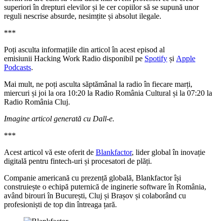
superiori în drepturi elevilor și le cer copiilor să se supună unor
reguli nescrise absurde, nesimțite și absolut ilegale.
***
Poți asculta informațiile din articol în acest episod al
emisiunii Hacking Work Radio disponibil pe
Spotify
și
Apple
Podcasts
.
Mai mult, ne poți asculta săptămânal la radio în fiecare marți,
miercuri și joi la ora 10:20 la Radio România Cultural și la 07:20 la
Radio România Cluj.
Imagine articol generată cu Dall-e.
***
Acest articol vă este oferit de
Blankfactor
, lider global în inovație
digitală pentru fintech-uri și procesatori de plăți.
Companie americană cu prezență globală, Blankfactor își
construiește o echipă puternică de inginerie software în România,
având birouri în București, Cluj și Brașov și colaborând cu
profesioniști de top din întreaga țară.