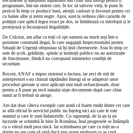
documente și așteptând săptămâni sau chiar luni întregi pentru o
programare, într-un sistem care, în loc să salveze vieți, le pune în
pericol în timp ce produce bani, atenții, cadouri și favoruri pentru cei
cu halate albe și inimi negre. Apoi, sunt la ordinea zilei cazurile de
polițiști care aplică legea exact pe dos, se înhăitează cu interlopii și le
protejează și încurajează ilegalitățile.
De Crăciun, am aflat cu toții că opt oameni au murit arși într-o
pensiune construită ilegal, în care angajații Inspectoratului pentru
Situații de Urgență obișnuiau să își țină chermezele. Asta în timp ce
sute de școli, grădinițe, spitale și instituții publice nu au autorizație
de funcționare, fiindcă nu corespund minimelor condiții de
securitate.
Recent, ANAF a impus sistemul e-factura, iar zeci de mii de
antreprenori s-au chinuit săptămâni întregi să se adapteze unor
proceduri greoaie și unor aplicații mai mult nefuncționale, doar
pentru a îi pune pe tavă statului niște documente după care chiar
statul ar fi trebuit să alerge.
Am dat doar câteva exemple care arată că foarte mulți dintre cei care
se află oficial în serviciul public nu înțeleg nici azi care le este
statutul și care le sunt îndatoririle. Cu siguranță, de la an la an
lucrurile se schimbă în bine în România, însă progresele se întâmplă
cu o viteză mult prea mică. Iar schimbarea pe care cu toții ne-o
dorim nu are cum să vină dacă mai avem profesori ce se cred