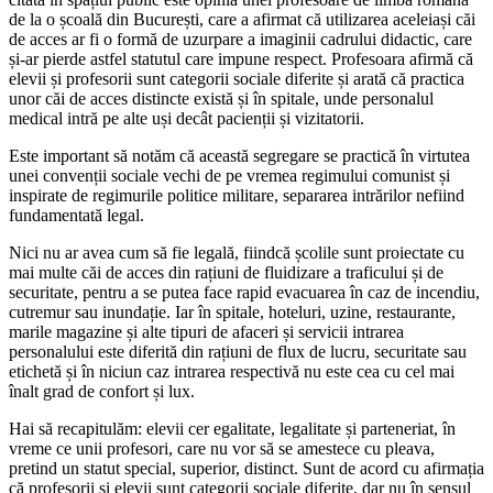
de la o școală din București, care a afirmat că utilizarea aceleiași căi
de acces ar fi o formă de uzurpare a imaginii cadrului didactic, care
și-ar pierde astfel statutul care impune respect. Profesoara afirmă că
elevii și profesorii sunt categorii sociale diferite și arată că practica
unor căi de acces distincte există și în spitale, unde personalul
medical intră pe alte uși decât pacienții și vizitatorii.
Este important să notăm că această segregare se practică în virtutea
unei convenții sociale vechi de pe vremea regimului comunist și
inspirate de regimurile politice militare, separarea intrărilor nefiind
fundamentată legal.
Nici nu ar avea cum să fie legală, fiindcă școlile sunt proiectate cu
mai multe căi de acces din rațiuni de fluidizare a traficului și de
securitate, pentru a se putea face rapid evacuarea în caz de incendiu,
cutremur sau inundație. Iar în spitale, hoteluri, uzine, restaurante,
marile magazine și alte tipuri de afaceri și servicii intrarea
personalului este diferită din rațiuni de flux de lucru, securitate sau
etichetă și în niciun caz intrarea respectivă nu este cea cu cel mai
înalt grad de confort și lux.
Hai să recapitulăm: elevii cer egalitate, legalitate și parteneriat, în
vreme ce unii profesori, care nu vor să se amestece cu pleava,
pretind un statut special, superior, distinct. Sunt de acord cu afirmația
că profesorii și elevii sunt categorii sociale diferite, dar nu în sensul