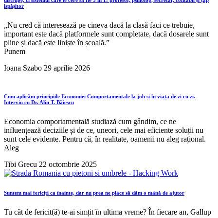
ispășitor
„Nu cred că interesează pe cineva dacă la clasă faci ce trebuie,
important este dacă platformele sunt completate, dacă dosarele sunt
pline și dacă este liniște în școală.”
Punem
Ioana Szabo
29 aprilie 2026
Cum aplicăm principiile Economiei Comportamentale la job și în viața de zi cu zi.
Interviu cu Dr. Alin T. Băiescu
Economia comportamentală studiază cum gândim, ce ne
influențează deciziile și de ce, uneori, cele mai eficiente soluții nu
sunt cele evidente. Pentru că, în realitate, oamenii nu aleg rațional.
Aleg
Tibi Grecu
22 octombrie 2025
Suntem mai fericiți ca înainte, dar nu prea ne place să dăm o mână de ajutor
Tu cât de fericit(ă) te-ai simțit în ultima vreme? În fiecare an, Gallup