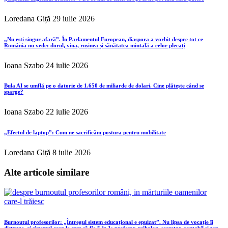
Loredana Giță
29 iulie 2026
„Nu ești singur afară”. În Parlamentul European, diaspora a vorbit despre tot ce
România nu vede: dorul, vina, rușinea și sănătatea mintală a celor plecați
Ioana Szabo
24 iulie 2026
Bula AI se umflă pe o datorie de 1.650 de miliarde de dolari. Cine plătește când se
sparge?
Ioana Szabo
22 iulie 2026
„Efectul de laptop”: Cum ne sacrificăm postura pentru mobilitate
Loredana Giță
8 iulie 2026
Alte articole similare
Burnoutul profesorilor: „Întregul sistem educațional e epuizat”. Nu lipsa de vocație îi
distruge, ci sistemul care le cere să fie 5 în 1: profesor, psiholog, secretar, contabil și țap