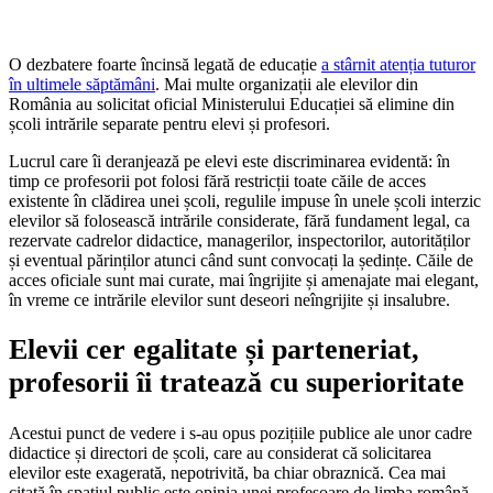
O dezbatere foarte încinsă legată de educație
a stârnit atenția tuturor
în ultimele săptămâni
. Mai multe organizații ale elevilor din
România au solicitat oficial Ministerului Educației să elimine din
școli intrările separate pentru elevi și profesori.
Lucrul care îi deranjează pe elevi este discriminarea evidentă: în
timp ce profesorii pot folosi fără restricții toate căile de acces
existente în clădirea unei școli, regulile impuse în unele școli interzic
elevilor să folosească intrările considerate, fără fundament legal, ca
rezervate cadrelor didactice, managerilor, inspectorilor, autorităților
și eventual părinților atunci când sunt convocați la ședințe. Căile de
acces oficiale sunt mai curate, mai îngrijite și amenajate mai elegant,
în vreme ce intrările elevilor sunt deseori neîngrijite și insalubre.
Elevii cer egalitate și parteneriat,
profesorii îi tratează cu superioritate
Acestui punct de vedere i s-au opus pozițiile publice ale unor cadre
didactice și directori de școli, care au considerat că solicitarea
elevilor este exagerată, nepotrivită, ba chiar obraznică. Cea mai
citată în spațiul public este opinia unei profesoare de limba română