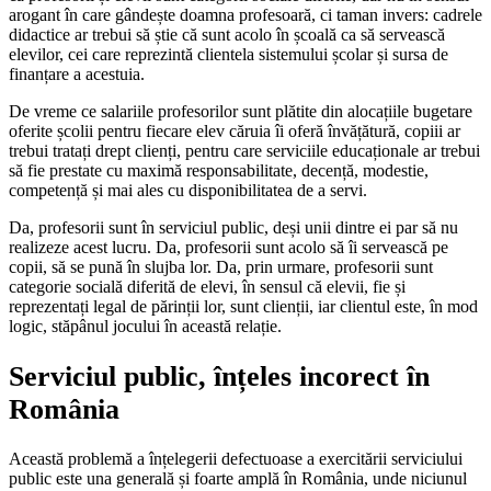
arogant în care gândește doamna profesoară, ci taman invers: cadrele
didactice ar trebui să știe că sunt acolo în școală ca să servească
elevilor, cei care reprezintă clientela sistemului școlar și sursa de
finanțare a acestuia.
De vreme ce salariile profesorilor sunt plătite din alocațiile bugetare
oferite școlii pentru fiecare elev căruia îi oferă învățătură, copiii ar
trebui tratați drept clienți, pentru care serviciile educaționale ar trebui
să fie prestate cu maximă responsabilitate, decență, modestie,
competență și mai ales cu disponibilitatea de a servi.
Da, profesorii sunt în serviciul public, deși unii dintre ei par să nu
realizeze acest lucru. Da, profesorii sunt acolo să îi servească pe
copii, să se pună în slujba lor. Da, prin urmare, profesorii sunt
categorie socială diferită de elevi, în sensul că elevii, fie și
reprezentați legal de părinții lor, sunt clienții, iar clientul este, în mod
logic, stăpânul jocului în această relație.
Serviciul public, înțeles incorect în
România
Această problemă a înțelegerii defectuoase a exercitării serviciului
public este una generală și foarte amplă în România, unde niciunul