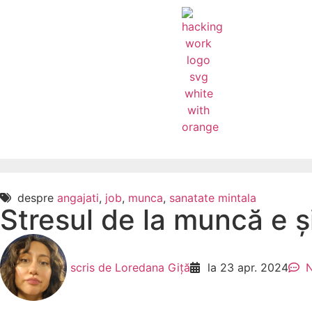
despre
angajati
,
job
,
munca
,
sanatate mintala
Stresul de la muncă e ș
scris de
Loredana Giță
la
23 apr. 2024
N