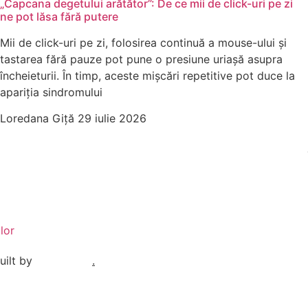
„Capcana degetului arătător”: De ce mii de click-uri pe zi
ne pot lăsa fără putere
Mii de click-uri pe zi, folosirea continuă a mouse-ului și
tastarea fără pauze pot pune o presiune uriașă asupra
încheieturii. În timp, aceste mișcări repetitive pot duce la
apariția sindromului
Loredana Giță
29 iulie 2026
lor
uilt by
Ionuț Sabo
.