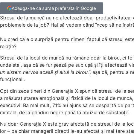
Adaugă-ne ca sursă preferată în Google
Stresul de la muncă nu ne afectează doar productivitatea, ci
problemele de la job? Hai să vedem când încep să ne înstr
Nu cred că e o surpriză pentru nimeni faptul că stresul este 
relație?
Stresul de la locul de muncă nu rămâne doar la birou, ci te 
unde stai, așa că se furișează pe sub ușă și îți afectează vi
un sistem nervos acasă și altul la birou.”,
așa că, pentru a n
funcționali.
Opt din zece tineri din Generația X spun că stresul de la ser
a măsurat starea emoțională și fizică de la locul de muncă,
executivi. Ba mai mult, 71% au ajuns să se despartă de par
mintală, de la gânduri negre până la abuzul de substanțe.
Nu doar Generația X este grav afectată de stresul de la locu
lor – ba chiar managerii direcți le-au afectat și mai tare sta