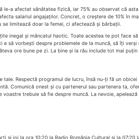
ă le-a afectat sănătatea fizică, iar 75% au observat că asta
fecta salariul angajaților. Concret, o creștere de 10% în m
 se limitează doar la femei, ci afectează și bărbații.
ite inegal și mâncatul haotic. Toate acestea te pot face să 
i e să vorbești despre problemele de la muncă, să îți verși 
teva ore bune pe zi. La bine și la rău include tot mai puțin
e tale. Respectă programul de lucru, însă nu-ți fă un obicei
ă. Comunică onest și cu partenerul sau partenera ta, oferin
e voastre trebuie să fie despre muncă. La nevoie, apelează l
ți și joi la ora 10:20 la Radio România Cultural și la 07:20 l