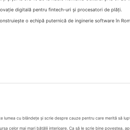
inovație digitală pentru fintech-uri și procesatori de plăți.
struiește o echipă puternică de inginerie software în Român
ște lumea cu blândețe și scrie despre cauze pentru care merită să lup
 sursa celor mai mari bătălii interioare. Ca să le scrie bine povestea, 