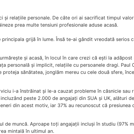
 și relațiile personale. De câte ori ai sacrificat timpul va
ăineze prea multe tensiuni profesionale aduse acasă.
principala grijă în lume. Însă te-ai gândit vreodată serios c
urmărește și acasă, în locul în care crezi că ești la adăpost
ața personală și implicit, relațiile cu persoanele dragi. Paul
e proteja sănătatea, jonglăm mereu cu cele două sfere, înc
viciu i-a înstrăinat și le-a cauzat probleme în căsnicie sau 
 incluzând peste 2.000 de angajați din SUA și UK, alături d
teneri din acest motiv, iar 37% au recunoscut că presiunea
l de muncă. Aproape toți angajații incluși în studiu (97% mai
rea mintală în ultimul an.