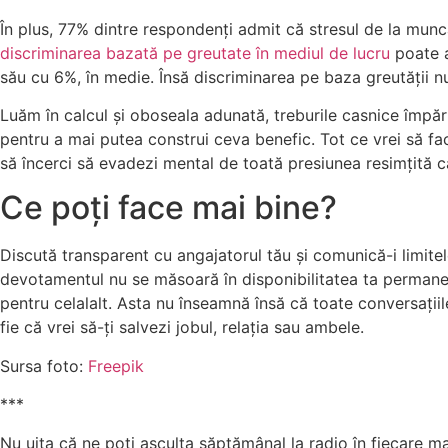
În plus, 77% dintre respondenți admit că stresul de la munc
discriminarea bazată pe greutate în mediul de lucru
poate a
său cu 6%, în medie. Însă discriminarea pe baza greutății nu
Luăm în calcul și oboseala adunată, treburile casnice împărț
pentru a mai putea construi ceva benefic. Tot ce vrei să fac
să încerci să evadezi mental de toată presiunea resimțită câ
Ce poți face mai bine?
Discută transparent cu angajatorul tău și comunică-i limitel
devotamentul nu se măsoară în disponibilitatea ta permanent
pentru celalalt. Asta nu înseamnă însă că toate conversațiil
fie că vrei să-ți salvezi jobul, relația sau ambele.
Sursa foto:
Freepik
***
Nu uita că ne poți asculta săptămânal la radio în fiecare mar