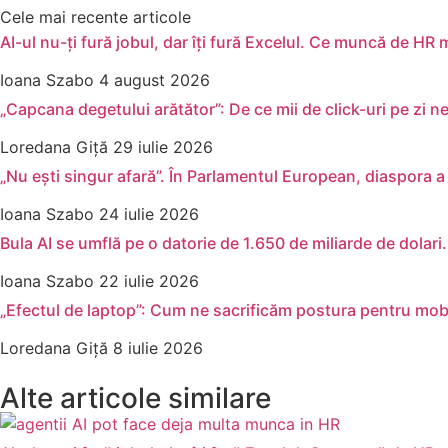
Cele mai recente articole
AI-ul nu-ți fură jobul, dar îți fură Excelul. Ce muncă de HR
Ioana Szabo
4 august 2026
„Capcana degetului arătător”: De ce mii de click-uri pe zi ne
Loredana Giță
29 iulie 2026
„Nu ești singur afară”. În Parlamentul European, diaspora a 
Ioana Szabo
24 iulie 2026
Bula AI se umflă pe o datorie de 1.650 de miliarde de dolar
Ioana Szabo
22 iulie 2026
„Efectul de laptop”: Cum ne sacrificăm postura pentru mobi
Loredana Giță
8 iulie 2026
Alte articole similare