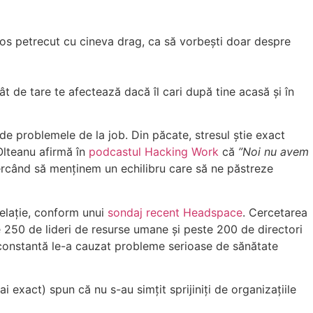
loros petrecut cu cineva drag, ca să vorbești doar despre
ât de tare te afectează dacă îl cari după tine acasă și în
 de problemele de la job. Din păcate, stresul știe exact
 Olteanu afirmă în
podcastul Hacking Work
că
”Noi nu avem
ercând să menținem un echilibru care să ne păstreze
relație, conform unui
sondaj recent Headspace
. Cercetarea
e 250 de lideri de resurse umane și peste 200 de directori
 constantă le-a cauzat probleme serioase de sănătate
 exact) spun că nu s-au simțit sprijiniți de organizațiile