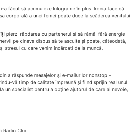
 i-a făcut să acumuleze kilograme în plus. Ironia face că
asa corporală a unei femei poate duce la scăderea venitului
îți pierzi răbdarea cu partenerul și să rămâi fără energie
nervii pe cineva dispus să te asculte și poate, câteodată,
 și stresul cu care venim încărcați de la muncă.
 din a răspunde mesajelor și e-mailurilor nonstop –
du-vă timp de calitate împreună și fiind sprijin real unul
a un specialist pentru a obține ajutorul de care ai nevoie,
a Radio Cluj.