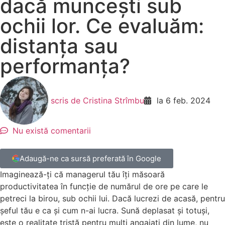
dacă muncești sub
ochii lor. Ce evaluăm:
distanța sau
performanța?
scris de
Cristina Strîmbu
la
6 feb. 2024
Nu există comentarii
Adaugă-ne ca sursă preferată în Google
Imaginează-ți că managerul tău îți măsoară
productivitatea în funcție de numărul de ore pe care le
petreci la birou, sub ochii lui. Dacă lucrezi de acasă, pentru
șeful tău e ca și cum n-ai lucra. Sună deplasat și totuși,
este o realitate tristă pentru mulți angajați din lume, nu