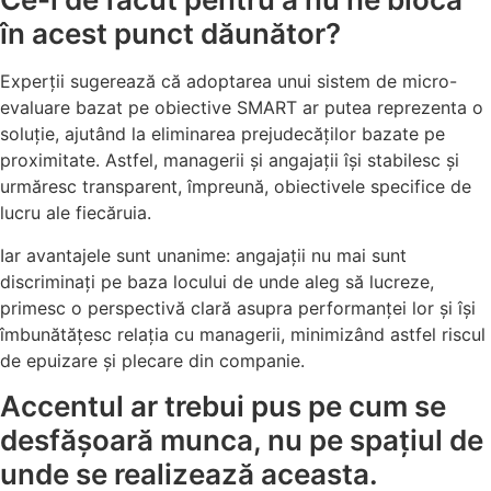
în acest punct dăunător?
Experții sugerează că adoptarea unui sistem de micro-
evaluare bazat pe obiective SMART ar putea reprezenta o
soluție, ajutând la eliminarea prejudecăților bazate pe
proximitate. Astfel, managerii și angajații își stabilesc și
urmăresc transparent, împreună, obiectivele specifice de
lucru ale fiecăruia.
Iar avantajele sunt unanime: angajații nu mai sunt
discriminați pe baza locului de unde aleg să lucreze,
primesc o perspectivă clară asupra performanței lor și își
îmbunătățesc relația cu managerii, minimizând astfel riscul
de epuizare și plecare din companie.
Accentul ar trebui pus pe cum se
desfășoară munca, nu pe spațiul de
unde se realizează aceasta.