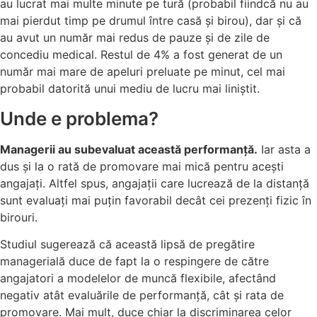
au lucrat mai multe minute pe tură (probabil fiindcă nu au
mai pierdut timp pe drumul între casă și birou), dar și că
au avut un număr mai redus de pauze și de zile de
concediu medical. Restul de 4% a fost generat de un
număr mai mare de apeluri preluate pe minut, cel mai
probabil datorită unui mediu de lucru mai liniștit.
Unde e problema?
Managerii au subevaluat această performanță.
Iar asta a
dus și la o rată de promovare mai mică pentru acești
angajați. Altfel spus, angajații care lucrează de la distanță
sunt evaluați mai puțin favorabil decât cei prezenți fizic în
birouri.
Studiul sugerează că această lipsă de pregătire
managerială duce de fapt la o respingere de către
angajatori a modelelor de muncă flexibile, afectând
negativ atât evaluările de performanță, cât și rata de
promovare. Mai mult, duce chiar la discriminarea celor