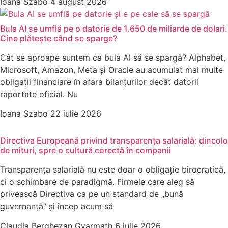
Ioana Szabo
4 august 2026
Bula AI se umflă pe o datorie de 1.650 de miliarde de dolari.
Cine plătește când se sparge?
Cât se aproape suntem ca bula AI să se spargă? Alphabet,
Microsoft, Amazon, Meta și Oracle au acumulat mai multe
obligații financiare în afara bilanțurilor decât datorii
raportate oficial. Nu
Ioana Szabo
22 iulie 2026
Directiva Europeană privind transparența salarială: dincolo
de mituri, spre o cultură corectă în companii
Transparența salarială nu este doar o obligație birocratică,
ci o schimbare de paradigmă. Firmele care aleg să
privească Directiva ca pe un standard de „bună
guvernanță” și încep acum să
Claudia Berghezan Gyarmath
6 iulie 2026