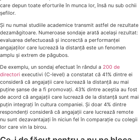
care depun toate eforturile în munca lor, însă nu sub ochii
șefilor.
Și nu numai studiile academice transmit astfel de rezultate
dezamăgitoare. Numeroase sondaje arată același rezultat:
evaluarea defectuoasă și incorectă a performanței
angajaților care lucrează la distanță este un fenomen
amplu și extrem de păgubos.
De exemplu, un sondaj efectuat în rândul a
200 de
directori
executivi (C-level) a constatat că 41% dintre ei
consideră că angajații care lucrează la distanță au mai
puține șanse de a fi promovați. 43% dintre aceștia au fost
de acord că angajații care lucrează de la distanță sunt mai
puțin integrați în cultura companiei. Și doar 4% dintre
respondenți consideră că angajații care lucrează remote
nu sunt dezavantajați în niciun fel în comparație cu colegii
lor care vin la birou.
Ce-i de făcut pentru a nu ne bloca