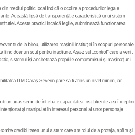
 din mediul politic local indică o ocolire a procedurilor legale
vacante. Această lipsă de transparență e caracteristică unui sistem
l instituției. Aceste practici încalcă legile, subminează funcționarea
ecvente de la birou, utilizarea mașinii instituției în scopuri personale
ta fiind doar un scut pentru inacțiune. Așa-zisul „control” care a venit
Practic, sistemul își anchetează propriile compromisuri și mașinațiuni
bilitatea ITM Caraș-Severin pare să fi atins un nivel minim, iar
ub un uriaș semn de întrebare capacitatea instituției de a-și îndeplini
 intenționat și manipulat în interesul personal al unor personaje
omite credibilitatea unui sistem care are rolul de a proteja, apăra și