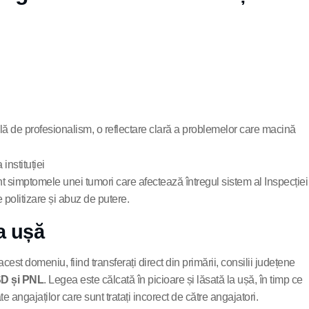
otală de profesionalism, o reflectare clară a problemelor care macină
t simptomele unei tumori care afectează întregul sistem al Inspecției
politizare și abuz de putere.
a ușă
est domeniu, fiind transferați direct din primării, consilii județene
PSD și PNL
. Legea este călcată în picioare și lăsată la ușă, în timp ce
te angajaților care sunt tratați incorect de către angajatori.