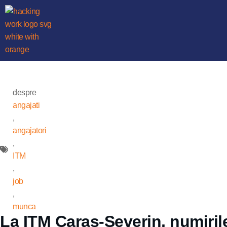
despre
angajati
,
angajatori
,
ITM
,
job
,
munca
La ITM Caraș-Severin, numirile 