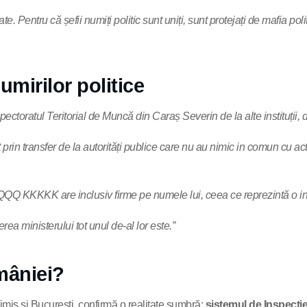
te. Pentru că șefii numiți politic sunt uniți, sunt protejați de mafia po
mirilor politice
ectoratul Teritorial de Muncă din Caraș Severin de la alte instituții, di
prin transfer de la autorități publice care nu au nimic in comun cu ac
QQQ KKKKK are inclusiv firme pe numele lui, ceea ce reprezintă o inco
rea ministerului tot unul de-al lor este.”
mâniei?
 Timiș și București, confirmă o realitate sumbră:
sistemul de Inspecți