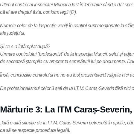
Ultimul control al Inspecției Muncii a fost în februarie când a dat spre
că el are dreptul ăsta, conform legii (!?).
Numele celor de la Inspecție veniți în control sunt menționate la sfârș
ale județului.
Și ce s-a întâmplat după?
Urmare controlului ”profesionist” de la Inspecția Muncii, șeful și adjun
de secretară ștampila cu amprenta semnăturii lui pe documente. Dac
Însă, concluziile controlului nu ne-au fost prezentate/divulgate nici acu
De profesionalismul celor 3 șefi de la I.T.M. Caraș-Severin fără nici 
Mărturie 3: La ITM Caraș-Severin,
„Iară o altă situație de la I.T.M. Caraș Severin petrecută în aprilie,
ca să se respecte procedura legală.