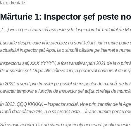
face dreptate:
Mărturie 1: Inspector șef peste no
„(…) vin cu precizarea că așa este și la Inspectoratul Teritorial de 
Lucrurile despre care vi le precizez nu sunt ficțiuni, iar în mare par
actualului inspector șef. Apoi, la o simplă căutare pe internet a nu
Inspectorul șef, XXX YYYYY, a fost transferat prin 2021 de la o primăr
de inspector șef. După alte câteva luni, a promovat concursul de insp
In 2022, a venit prin transfer pe postul de inspector de muncă, de l
caracter temporar a funcției de inspector șef adjunct relații de muncă
În 2023, QQQ KKKKK – inspector social, vine prin transfer de la Age
După doar câteva zile, n-o să credeți asta… îi vine numire pentru exe
Să concluzionăm: nici nu aveau experiența necesară pentru aceste func