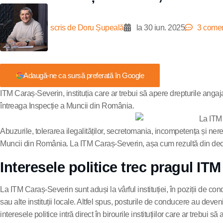
scris de
Doru Șupeală
la
30 iun. 2025
3 comen
Adaugă-ne ca sursă preferată în Google
ITM Caraș-Severin, instituția care ar trebui să apere drepturile angaja
întreaga Inspecție a Muncii din România.
Abuzurile, tolerarea ilegalităților, secretomania, incompetența și ner
Muncii din România. La ITM Caraș-Severin, așa cum rezultă din declar
Interesele politice trec pragul IT
La ITM Caraș-Severin sunt aduși la vârful instituției, în poziții de co
sau alte instituții locale. Altfel spus, posturile de conducere au deven
interesele politice intră direct în birourile instituțiilor care ar trebui