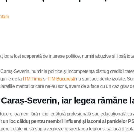
tarii
ților, a fost acaparată de interese politice, numiri abuzive și lipsă t
egulile de la
ITM Timiș
și
ITM București
nu sunt accidente izolate. Sun
ațiile martorilor care ne-au scris, avem de a face cu un caz grav de 
M Caraș-Severin, iar legea rămâne l
nducere, oameni fără nicio legătură profesională sau educațională cu ac
it
un loc călduț pentru membrii influenți și lacomi ai partidelor 
 să apere cetățenii, să supravegheze respectarea legilor și să facă drepta