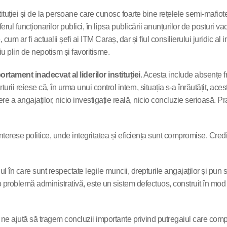
tituției și de la persoane care cunosc foarte bine rețelele semi-mafiote
erul funcționarilor publici, în lipsa publicării anunțurilor de posturi 
 cum ar fi actualii șefi ai ITM Caraș, dar și fiul consilierului juridic a
diu plin de nepotism și favoritisme.
rtament inadecvat al liderilor instituției
. Acesta include absențe fr
rii reiese că, în urma unui control intern, situația s-a înrăutățit, aces
ere a angajaților, nicio investigație reală, nicio concluzie serioasă. 
nterese politice, unde integritatea și eficiența sunt compromise. Credi
 în care sunt respectate legile muncii, drepturile angajaților și pun s
 o problemă administrativă, este un sistem defectuos, construit în mod
 ne ajută să tragem concluzii importante privind putregaiul care compr