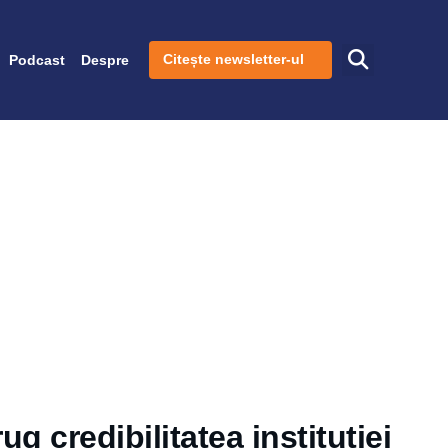
Citește newsletter-ul
Podcast
Despre
g credibilitatea instituției