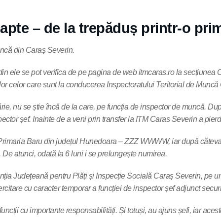
apte – de la trepăduș printr-o pri
Muncă din Caraș Severin.
te din ele se pot verifica de pe pagina de web itmcaras.ro la secțiunea
melor celor care sunt la conducerea Inspectoratului Teritorial de Mun
ie, nu se știe încă de la care, pe funcția de inspector de muncă. După
ector șef. Inainte de a veni prin transfer la ITM Caras Severin a pier
a Primaria Baru din județul Hunedoara – ZZZ WWWW, iar după căteva zi
. De atunci, odată la 6 luni i se prelungește numirea.
nția Județeană pentru Plăți și Inspecție Socială Caraș Severin, pe 
rcitare cu caracter temporar a funcției de inspector șef adjunct secur
ții cu importante responsabilități. Și totuși, au ajuns șefi, iar aces