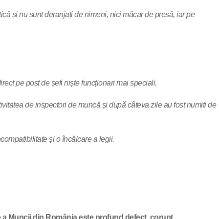
litică și nu sunt deranjați de nimeni, nici măcar de presă, iar pe
rect pe post de șefi niște funcționari mai speciali.
tivitatea de inspectori de muncă și după câteva zile au fost numiti de
mpatibilitate și o încălcare a legii.
e a Muncii din România este profund defect, corupt,