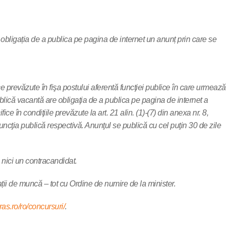
re obligația de a publica pe pagina de internet un anunț prin care se
fice prevăzute în fişa postului aferentă funcţiei publice în care urmează
 publică vacantă are obligaţia de a publica pe pagina de internet a
e în condiţiile prevăzute la art. 21 alin. (1)-(7) din anexa nr. 8,
funcţia publică respectivă. Anunţul se publică cu cel puţin 30 de zile
ă nici un contracandidat.
ații de muncă – tot cu Ordine de numire de la minister.
aras.ro/ro/concursuri/
.