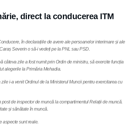
mărie, direct la conducerea ITM
 Conducere, în declarațiile de avere ale persoanelor interimare și ale
că Caraș Severin o să-i vedeți pe la PNL sau PSD.
 câteva zile a fost numit prin Ordin de ministru, să exercite funcția
dut alegerile la Primăria Mehadia.
le i-a venit Ordinul de la Ministerul Muncii pentru exercitarea cu
un post de inspector de muncă la compartimentul Relații de muncă.
itate și sănătate în muncă.
te aspecte sunt reale.