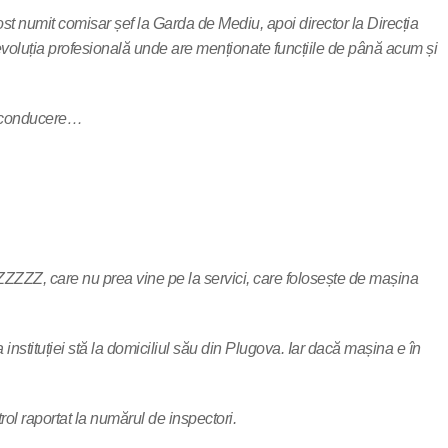
 numit comisar șef la Garda de Mediu, apoi director la Direcția
evoluția profesională unde are menționate funcțiile de până acum și
de conducere…
ZZZZZZ, care nu prea vine pe la servici, care folosește de mașina
instituției stă la domiciliul său din Plugova. Iar dacă mașina e în
rol raportat la numărul de inspectori.