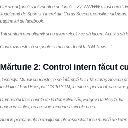
Cei doi adjuncți sunt vânători de funcții – ZZ WWWW a fost numit d
Județeană de Sport și Tineret din Caraș Severin, consilier județean,
pagina lui de facebook.
Toți suntem nemulțumiți și nu avem efectiv ce să facem. Acuși o să le
Concluzia este că se poate și mai rău decât la ITM Timiș…”
Mărturie 2: Control intern făcut cu
„Inspecția Muncii cunoaște ce se întâmplă la I.T.M. Caraș-Severin pe
instituției ( Ford Ecosport CS 10 YTM) în interes personal, care vine 
Dumnealui face naveta de la domiciliul său, Plugova la Reșița, tur – r
curtea instituției, nu are voie nimeni să circule cu ea.
Sunt în permanență nemulțumiri ale inspectorilor cu muncă de teren ptr.