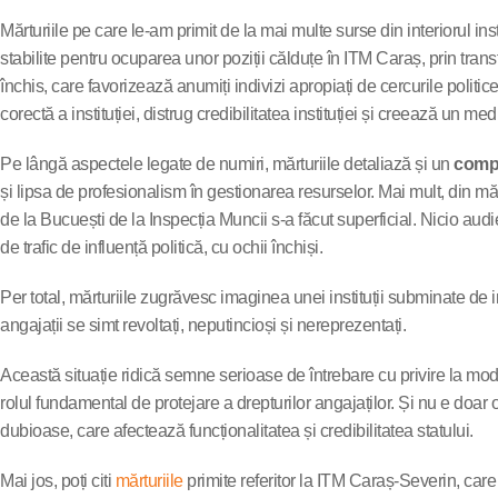
Mărturiile pe care le-am primit de la mai multe surse din interiorul ins
stabilite pentru ocuparea unor poziții călduțe în ITM Caraș, prin transf
închis, care favorizează anumiți indivizi apropiați de cercurile politice,
corectă a instituției, distrug credibilitatea instituției și creează un me
Pe lângă aspectele legate de numiri, mărturiile detaliază și un
compo
și lipsa de profesionalism în gestionarea resurselor. Mai mult, din mărtu
de la Bucuești de la Inspecția Muncii s-a făcut superficial. Nicio audi
de trafic de influență politică, cu ochii închiși.
Per total, mărturiile zugrăvesc imaginea unei instituții subminate de i
angajații se simt revoltați, neputincioși și nereprezentați.
Această situație ridică semne serioase de întrebare cu privire la modul
rolul fundamental de protejare a drepturilor angajaților. Și nu e doar
dubioase, care afectează funcționalitatea și credibilitatea statului.
Mai jos, poți citi
mărturiile
primite referitor la ITM Caraș-Severin, care