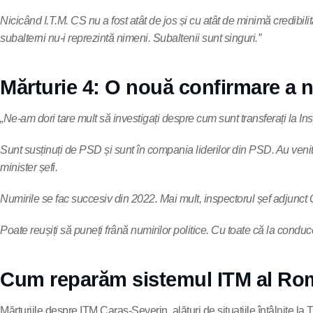
Nicicând I.T.M. CS nu a fost atât de jos și cu atât de minimă credibilita
subalterni nu-i reprezintă nimeni. Subaltenii sunt singuri.”
Mărturie 4: O nouă confirmare a nu
„Ne-am dori tare mult să investigați despre cum sunt transferați la Insp
Sunt susținuți de PSD și sunt în compania liderilor din PSD. Au venit 
minister șefi.
Numirile se fac succesiv din 2022. Mai mult, inspectorul șef adjunct 
Poate reușiți să puneți frână numirilor politice. Cu toate că la conduce
Cum reparăm sistemul ITM al Ro
Mărturiile despre ITM Caraș-Severin, alături de situațiile întâlnite la