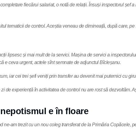
 completare fiecărui salariat, o notă de relații. Însuși inspectorul șef
itul tematicii de control. Aceștia veneau de dimineață, după care, pe l
cții lipsesc și mai mult de la servici. Mașina de servici a inspectorulu
ă e ceva urgent, actele sînt semnate de adjunctul Bîcleșanu.
m, iar cei trei șefi veniți prin transfer au devenit mai puternici cu giru
o zi de experiență în activitatea de control nu are rost să dezvoltăm.
 nepotismul e în floare
 când ne-am trezit cu un nou coleg transferat de la Primăria Copăcele, 