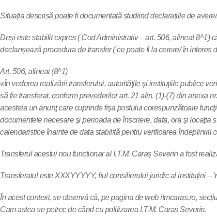
Situația descrisă poate fi documentată studiind declarațiile de avere
Deși este stabilit expres ( Cod Administrativ – art. 506, alineat 8^1) 
declanșează procedura de transfer ( ce poate fi la cerere/ în interes de
Art. 506, alineat (8^1)
«În vederea realizării transferului, autorităţile şi instituţiile publice
să fie transferat, conform prevederilor art. 21 alin. (1)-(7) din anexa n
acesteia un anunţ care cuprinde fişa postului corespunzătoare funcţiei 
documentele necesare şi perioada de înscriere, data, ora şi locaţia sta
calendaristice înainte de data stabilită pentru verificarea îndepliniri
Transferul acestui nou funcționar al I.T.M. Caraș Severin a fost realiz
Transferatul este XXXYYYYY, fiul consilierului juridic al instituției 
În acest context, se observă că, pe pagina de web itmcaras.ro, secți
Cam astea se petrec de când cu politizarea I.T.M. Caraș Severin.