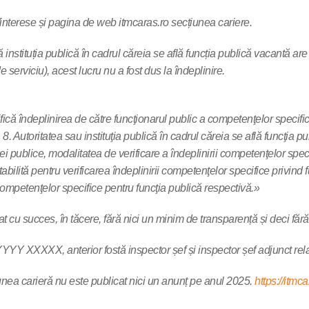
/interese și pagina de web itmcaras.ro secțiunea cariere.
că instituția publică în cadrul căreia se află funcția publică vacantă a
 serviciu), acest lucru nu a fost dus la îndeplinire.
 verifică îndeplinirea de către funcţionarul public a competenţelor speci
r. 8. Autoritatea sau instituţia publică în cadrul căreia se află funcţia
publice, modalitatea de verificare a îndeplinirii competenţelor specific
bilită pentru verificarea îndeplinirii competenţelor specifice privind 
i competenţelor specifice pentru funcţia publică respectivă.»
at cu succes, în tăcere, fără nici un minim de transparență și deci făr
– YYYY XXXXX, anterior fostă inspector șef și inspector șef adjunct rel
unea carieră nu este publicat nici un anunț pe anul 2025.
https://itmc