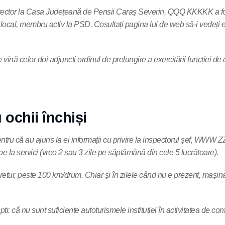
irector la Casa Județeană de Pensii Caraș Severin, QQQ KKKKK a fost
 local, membru activ la PSD. Cosultați pagina lui de web să-i vedeți 
 vină celor doi adjuncti ordinul de prelungire a exercitării funcției 
 ochii închiși
ntru că au ajuns la ei informații cu privire la inspectorul șef, WWW 
pe la servici (vreo 2 sau 3 zile pe săptămână din cele 5 lucrătoare).
etur, peste 100 km/drum. Chiar și în zilele când nu e prezent, mașina 
 că nu sunt suficiente autoturismele instituției în activitatea de cont