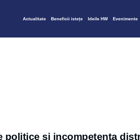
Actualitate
Beneficii istețe
Ideile HW
Evenimente
politice și incompetența distru