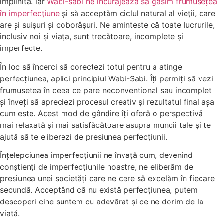
împlinită. iar
Wabi-sabi ne încurajează să găsim frumusețea
în imperfecțiune
și să acceptăm ciclul natural al vieții, care
are și suișuri și coborâșuri. Ne amintește că toate lucrurile,
inclusiv noi și viața, sunt trecătoare, incomplete și
imperfecte.
În loc să încerci să corectezi totul pentru a atinge
perfecțiunea, aplici principiul Wabi-Sabi. Îți permiți să vezi
frumusețea în ceea ce pare neconvențional sau incomplet
și înveți să apreciezi procesul creativ și rezultatul final așa
cum este. Acest mod de gândire îți oferă o perspectivă
mai relaxată și mai satisfăcătoare asupra muncii tale și te
ajută să te eliberezi de presiunea perfecțiunii.
Înțelepciunea imperfecțiunii ne învață cum, devenind
conștienți de imperfecțiunile noastre, ne eliberăm de
presiunea unei societăți care ne cere să excelăm în fiecare
secundă. Acceptând că nu există perfecțiunea, putem
descoperi cine suntem cu adevărat și ce ne dorim de la
viață.