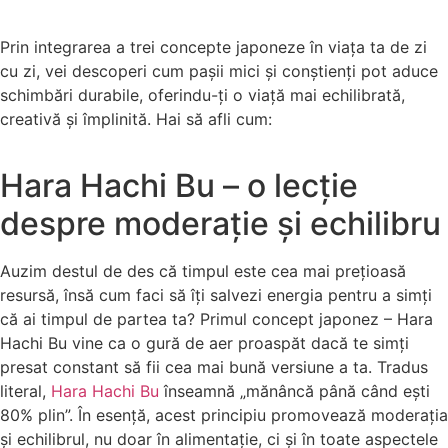
Prin integrarea a trei concepte japoneze în viața ta de zi
cu zi, vei descoperi cum pașii mici și conștienți pot aduce
schimbări durabile, oferindu-ți o viață mai echilibrată,
creativă și împlinită. Hai să afli cum:
Hara Hachi Bu – o lecție
despre moderație și echilibru
Auzim destul de des că timpul este cea mai prețioasă
resursă, însă cum faci să îți salvezi energia pentru a simți
că ai timpul de partea ta? Primul concept japonez – Hara
Hachi Bu vine ca o gură de aer proaspăt dacă te simți
presat constant să fii cea mai bună versiune a ta. Tradus
literal,
Hara Hachi Bu
înseamnă „mănâncă până când ești
80% plin”. În esență, acest principiu promovează moderația
și echilibrul, nu doar în alimentație, ci și în toate aspectele