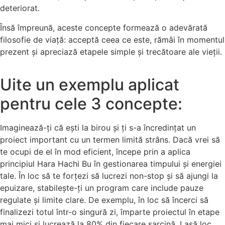
deteriorat.
Însă împreună, aceste concepte formează o adevărată
filosofie de viață: acceptă ceea ce este, rămâi în momentul
prezent și apreciază etapele simple și trecătoare ale vieții.
Uite un exemplu aplicat
pentru cele 3 concepte:
Imaginează-ți că ești la birou și ți s-a încredințat un
proiect important cu un termen limită strâns. Dacă vrei să
te ocupi de el în mod eficient, începe prin a aplica
principiul Hara Hachi Bu în gestionarea timpului și energiei
tale. În loc să te forțezi să lucrezi non-stop și să ajungi la
epuizare, stabilește-ți un program care include pauze
regulate și limite clare. De exemplu, în loc să încerci să
finalizezi totul într-o singură zi, împarte proiectul în etape
mai mici și lucrează la 80% din fiecare sarcină. Lasă loc