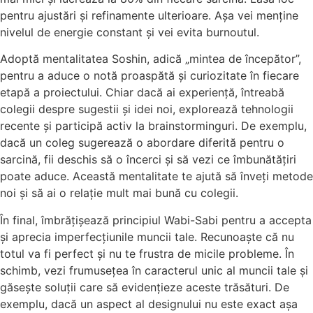
pentru ajustări și refinamente ulterioare. Așa vei menține
nivelul de energie constant și vei evita burnoutul.
Adoptă mentalitatea Soshin, adică „mintea de începător”,
pentru a aduce o notă proaspătă și curiozitate în fiecare
etapă a proiectului. Chiar dacă ai experiență, întreabă
colegii despre sugestii și idei noi, explorează tehnologii
recente și participă activ la brainstorminguri. De exemplu,
dacă un coleg sugerează o abordare diferită pentru o
sarcină, fii deschis să o încerci și să vezi ce îmbunătățiri
poate aduce. Această mentalitate te ajută să înveți metode
noi și să ai o relație mult mai bună cu colegii.
În final, îmbrățișează principiul Wabi-Sabi pentru a accepta
și aprecia imperfecțiunile muncii tale. Recunoaște că nu
totul va fi perfect și nu te frustra de micile probleme. În
schimb, vezi frumusețea în caracterul unic al muncii tale și
găsește soluții care să evidențieze aceste trăsături. De
exemplu, dacă un aspect al designului nu este exact așa