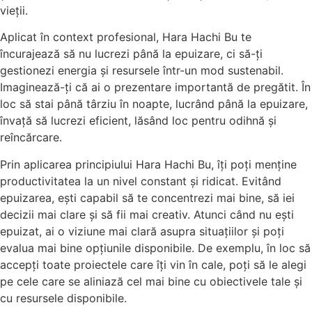
vieții.
Aplicat în context profesional, Hara Hachi Bu te
încurajează să nu lucrezi până la epuizare, ci să-ți
gestionezi energia și resursele într-un mod sustenabil.
Imaginează-ți că ai o prezentare importantă de pregătit. În
loc să stai până târziu în noapte, lucrând până la epuizare,
învață să lucrezi eficient, lăsând loc pentru odihnă și
reîncărcare.
Prin aplicarea principiului Hara Hachi Bu, îți poți menține
productivitatea la un nivel constant și ridicat. Evitând
epuizarea, ești capabil să te concentrezi mai bine, să iei
decizii mai clare și să fii mai creativ. Atunci când nu ești
epuizat, ai o viziune mai clară asupra situațiilor și poți
evalua mai bine opțiunile disponibile. De exemplu, în loc să
accepți toate proiectele care îți vin în cale, poți să le alegi
pe cele care se aliniază cel mai bine cu obiectivele tale și
cu resursele disponibile.