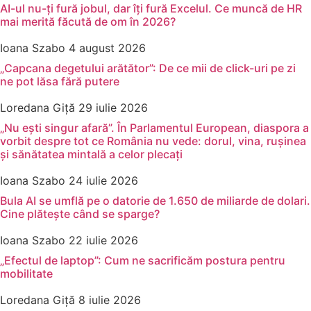
AI-ul nu-ți fură jobul, dar îți fură Excelul. Ce muncă de HR
mai merită făcută de om în 2026?
Ioana Szabo
4 august 2026
„Capcana degetului arătător”: De ce mii de click-uri pe zi
ne pot lăsa fără putere
Loredana Giță
29 iulie 2026
„Nu ești singur afară”. În Parlamentul European, diaspora a
vorbit despre tot ce România nu vede: dorul, vina, rușinea
și sănătatea mintală a celor plecați
Ioana Szabo
24 iulie 2026
Bula AI se umflă pe o datorie de 1.650 de miliarde de dolari.
Cine plătește când se sparge?
Ioana Szabo
22 iulie 2026
„Efectul de laptop”: Cum ne sacrificăm postura pentru
mobilitate
Loredana Giță
8 iulie 2026