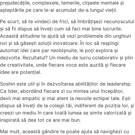
prejudecățile, complexele, temerile, clișeele mentale și
așteptările pe care le-ai acumulat de-a lungul vieții.
Pe scurt, să te vindeci de frici, să îmbrățișezi necunoscutul
și să fii dispus să înveți cum să faci mai bine lucrurile.
Această atitudine te ajută să vezi problemele din unghiuri
noi și să găsești soluții inovatoare. În loc să respingi
automat idei care par neobișnuite, le poți explora și
dezvolta. Rezultatul? Un mediu de lucru colaborativ și plin
de creativitate, unde fiecare voce este auzită și fiecare
idee are potențial.
Soshin este util și în dezvoltarea abilităților de leadership.
Ca lider, abordând fiecare zi cu mintea unui începător,
devii mai empatic și mai atent la nevoile echipei tale. Ești
dispus să înveți de la colegii tăi, indiferent de poziția lor, și
creezi un mediu în care toată lumea se simte valorizată și
inspirată să dea tot ce are mai bun.
Mai mult, această gândire te poate ajuta să navighezi cu