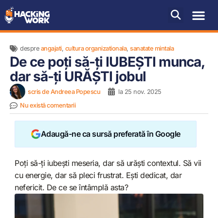
despre
angajati
,
cultura organizationala
,
sanatate mintala
De ce poți să-ți IUBEȘTI munca,
dar să-ți URĂȘTI jobul
scris de
Andreea Popescu
la
25 nov. 2025
Nu există comentarii
Adaugă-ne ca sursă preferată în Google
Poți să-ți iubești meseria, dar să urăști contextul. Să vii
cu energie, dar să pleci frustrat. Ești dedicat, dar
nefericit. De ce se întâmplă asta?