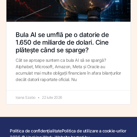
Bula AI se umflă pe o datorie de
1.650 de miliarde de dolari. Cine
plătește când se sparge?
Cât se aproape suntem ca bula AI să se spargă?
Alphabet, Microsoft, Amazon, Meta și Oracle au
acumulat mai multe obligații financiare în afara bilanțurilor
decât datorii raportate oficial. Nu
Ioana Szabo
22 iulie 2026
Politica de confidențialitate
Politica de utilizare a cookie-urilor