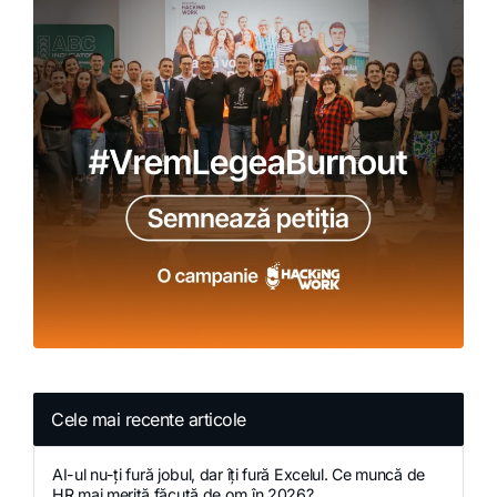
Cele mai recente articole
AI-ul nu-ți fură jobul, dar îți fură Excelul. Ce muncă de
HR mai merită făcută de om în 2026?