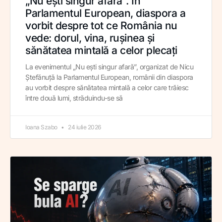
„Nu ești singur afară”. În
Parlamentul European, diaspora a
vorbit despre tot ce România nu
vede: dorul, vina, rușinea și
sănătatea mintală a celor plecați
La evenimentul „Nu ești singur afară”, organizat de Nicu
Ștefănuță la Parlamentul European, românii din diaspora
au vorbit despre sănătatea mintală a celor care trăiesc
între două lumi, străduindu-se să
Ioana Szabo
24 iulie 2026