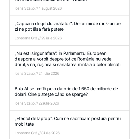
Ioana Szabo
4 august 2026
„Capcana degetului arătător”: De ce mii de click-uri pe
zi ne pot lăsa fără putere
Loredana Giță
29 iulie 2026
„Nu ești singur afară”. În Parlamentul European,
diaspora a vorbit despre tot ce România nu vede:
dorul, vina, rușinea și sănătatea mintală a celor plecați
Ioana Szabo
24 iulie 2026
Bula AI se umflă pe o datorie de 1.650 de miliarde de
dolari. Cine plătește când se sparge?
Ioana Szabo
22 iulie 2026
„Efectul de laptop”: Cum ne sacrificăm postura pentru
mobilitate
Loredana Giță
8 iulie 2026