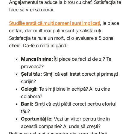
Angajamentul te aduce la birou cu chef. Satisfacția te
face să vrei să rămâi.
Studiile arată că mulți oameni sunt implicați
, le place
ce fac, dar mult mai puțini sunt și satisfăcuți.
Satisfacția ta nu e un moft, ci o evaluare a 5 zone
cheie. Dă-le o notă în gând:
Munca în sine:
Îți place ce faci zi de zi? Te
provoacă?
Șeful tău:
Simți că ești tratat corect și primești
sprijin?
Colegii:
Te simți bine în echipă? Ai cu cine
colabora?
Banii:
Simți că ești plătit corect pentru efortul
tău?
Oportunitățile:
Vezi un viitor pentru tine în
această companie? Ai unde să crești?
Poți avea cel mai bun motor din lume, dar fără