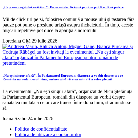
„Capcana degetului arătător”: De ce mii de click-uri pe zi ne pot lăsa fără putere
Mii de click-uri pe zi, folosirea continuă a mouse-ului și tastarea fără
pauze pot pune o presiune uriașă asupra încheieturii. În timp, aceste
mișcări repetitive pot duce la apariția sindromului
Loredana Giță
29 iulie 2026
„Nu ești singur afară”. În Parlamentul European, diaspora a vorbit despre tot ce
România nu vede: dorul, vina, rușinea și sănătatea mintală a celor plecați
La evenimentul „Nu ești singur afară”, organizat de Nicu Ștefănuță
la Parlamentul European, românii din diaspora au vorbit despre
sănătatea mintală a celor care trăiesc între două lumi, străduindu-se
să
Ioana Szabo
24 iulie 2026
Politica de confidențialitate
Politica de utilizare a cookie-urilor