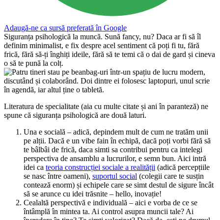
Adaugă-ne ca sursă preferată în Google
Siguranța psihologică la muncă. Sună fancy, nu? Daca ar fi să îl
definim minimalist, e fix despre acel sentiment că poți fi tu, fără
frică, fără să-ți înghiți ideile, fără să te temi că o dai de gard și cineva
o să te pună la colț.
Literatura de specialitate (aia cu multe citate și ani în paranteză) ne
spune că siguranța psihologică are două laturi.
Una e socială – adică, depindem mult de cum ne tratăm unii
pe alții. Dacă e un vibe fain în echipă, dacă poți vorbi fără să
te bâlbâi de frică, daca simti sa contribui pentru ca intelegi
perspectiva de ansamblu a lucrurilor, e semn bun. Aici intră
idei ca
teoria construcției sociale a realității
(adică percepțiile
se nasc între oameni),
suportul social
(colegii care te susțin
contează enorm) și echipele care se simt destul de sigure încât
să se arunce cu idei trăsnite – hello, inovație!
Cealaltă perspectivă e individuală – aici e vorba de ce se
întâmplă în mintea ta. Ai control asupra muncii tale? Ai