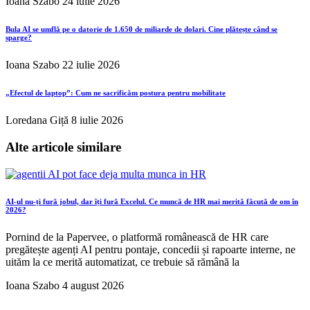
Ioana Szabo
24 iulie 2026
Bula AI se umflă pe o datorie de 1.650 de miliarde de dolari. Cine plătește când se
sparge?
Ioana Szabo
22 iulie 2026
„Efectul de laptop”: Cum ne sacrificăm postura pentru mobilitate
Loredana Giță
8 iulie 2026
Alte articole similare
AI-ul nu-ți fură jobul, dar îți fură Excelul. Ce muncă de HR mai merită făcută de om în
2026?
Pornind de la Papervee, o platformă românească de HR care
pregătește agenți AI pentru pontaje, concedii și rapoarte interne, ne
uităm la ce merită automatizat, ce trebuie să rămână la
Ioana Szabo
4 august 2026