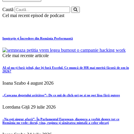
Caută
Cel mai recent episod de podcast
Inspirație și Încredere din România Performantă
Cele mai recente articole
AI-ul nu-ți fură jobul, dar îți fură Excelul. Ce muncă de HR mai merită făcută de om în
2026?
Ioana Szabo
4 august 2026
„Capcana degetului arătător”: De ce mii de click-uri pe zi ne pot lăsa fără putere
Loredana Giță
29 iulie 2026
„Nu ești singur afară”. În Parlamentul European, diaspora a vorbit despre tot ce
România nu vede: dorul, vina, rușinea și sănătatea mintală a celor plecați