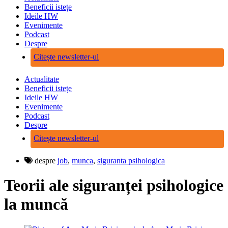
Beneficii istețe
Ideile HW
Evenimente
Podcast
Despre
Citește newsletter-ul
Actualitate
Beneficii istețe
Ideile HW
Evenimente
Podcast
Despre
Citește newsletter-ul
despre
job
,
munca
,
siguranta psihologica
Teorii ale siguranței psihologice
la muncă