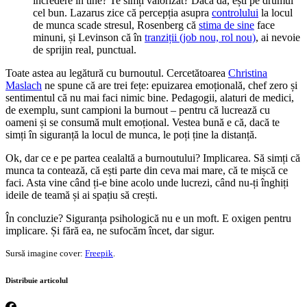
încredere în tine? Te simți valorizat? Dacă da, ești pe drumul
cel bun. Lazarus zice că percepția asupra
controlului
la locul
de munca scade stresul, Rosenberg că
stima de sine
face
minuni, și Levinson că în
tranziții (job nou, rol nou)
, ai nevoie
de sprijin real, punctual.
Toate astea au legătură cu burnoutul. Cercetătoarea
Christ
i
na
Maslach
ne spune că are trei fețe: epuizarea emoțională, chef zero și
sentimentul că nu mai faci nimic bine. Pedagogii, alaturi de medici,
de exemplu, sunt campioni la burnout – pentru că lucrează cu
oameni și se consumă mult emoțional. Vestea bună e că, dacă te
simți în siguranță la locul de munca, le poți ține la distanță.
Ok, dar ce e pe partea cealaltă a burnoutului? Implicarea. Să simți că
munca ta contează, că ești parte din ceva mai mare, că te mișcă ce
faci. Asta vine când ți-e bine acolo unde lucrezi, când nu-ți înghiți
ideile de teamă și ai spațiu să crești.
În concluzie? Siguranța psihologică nu e un moft. E oxigen pentru
implicare. Și fără ea, ne sufocăm încet, dar sigur.
Sursă imagine cover:
Freepik
.
Distribuie articolul