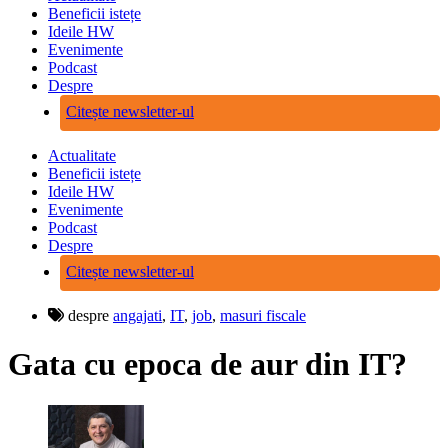
Beneficii istețe
Ideile HW
Evenimente
Podcast
Despre
Citește newsletter-ul
Actualitate
Beneficii istețe
Ideile HW
Evenimente
Podcast
Despre
Citește newsletter-ul
despre
angajati
,
IT
,
job
,
masuri fiscale
Gata cu epoca de aur din IT?