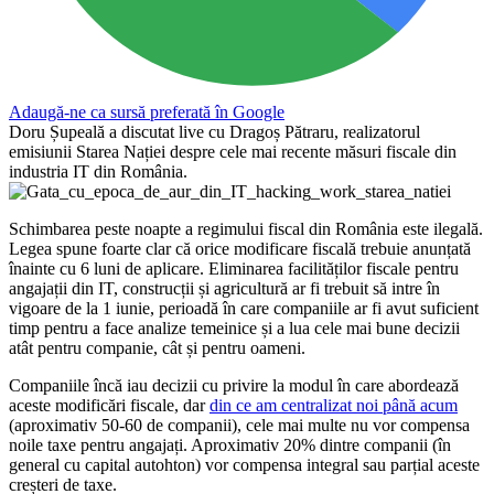
Adaugă-ne ca sursă preferată în Google
Doru Șupeală a discutat live cu Dragoș Pătraru, realizatorul
emisiunii Starea Nației despre cele mai recente măsuri fiscale din
industria IT din România.
Schimbarea peste noapte a regimului fiscal din România este ilegală.
Legea spune foarte clar că orice modificare fiscală trebuie anunțată
înainte cu 6 luni de aplicare. Eliminarea facilităților fiscale pentru
angajații din IT, construcții și agricultură ar fi trebuit să intre în
vigoare de la 1 iunie, perioadă în care companiile ar fi avut suficient
timp pentru a face analize temeinice și a lua cele mai bune decizii
atât pentru companie, cât și pentru oameni.
Companiile încă iau decizii cu privire la modul în care abordează
aceste modificări fiscale, dar
din ce am centralizat noi până acum
(aproximativ 50-60 de companii), cele mai multe nu vor compensa
noile taxe pentru angajați. Aproximativ 20% dintre companii (în
general cu capital autohton) vor compensa integral sau parțial aceste
creșteri de taxe.