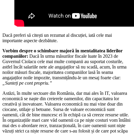
Dacă preferi să citești un rezumat al discuției, iată cele mai
importante aspecte dezbătute.
Vorbim despre o schimbare majoră în mentalitatea liderilor
companiilor:
Dacă în urma măsurilor fiscale luate în 2023 de
Guvernul Ciolacu cele mai multe companii au suportat costurile,
astfel încât salariile nete ale angajaților să nu scadă, acum, în urma
noilor măsuri fiscale, majoritatea companiilor lasă în seama
angajaților noile impozite, transmițându-le un mesaj foarte clar:
„Sunteți pe cont propriu.”
Astăzi, în multe sectoare din România, dar mai ales în IT, valoarea
economică se naște din creierele oamenilor, din capacitatea lor
creativă și inovatoare. Valoarea economică nu mai vine doar din
ciocane, utilaje și betoane. Sursa de valoare economică sunt
oamenii, cât de bine muncesc ei în echipă ca să creeze resurse utile.
În organizațiile mari care văd oamenii ca pe niște costuri vom întâlni
mai des o abordare rece, tranzacțională, în care oamenii sunt niște
văzuți strict ca niște resurse de care s-au folosit și de care pot scăpa