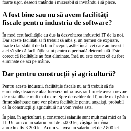
foarte ușor, deseori tratându-i mizerabil și invitându-i să plece.
A fost bine sau nu să avem facilități
fiscale pentru industria de software?
În mod cert facilitățile au dus la dezvoltarea industriei IT de la noi.
Dar aceste facilități ar fi trebuit să aibă și un termen de expirare,
foarte clar stabilit de la bun început, astfel încât cei care au investit
aici să știe că facilitățile sunt pentru o perioadă determinată. Este
corect că facilitățile au fost eliminate, însă nu este corect că au fost
eliminate de azi pe mâine.
Dar pentru construcții și agricultură?
Pentru aceste industrii, facilitățile fiscale nu ar fi trebuit să fie
eliminate, deoarece abia fuseseră introduse, iar firmele aveau nevoie
de o stabilitate mult mai mare. Spre deosebire de IT, unde mai găsim
firme sănătoase care vor păstra facilitățile pentru angajați, probabil
că în construcții și agricultură nu vom vedea asta.
În plus, în agricultură și construcții salariile sunt mult mai mici ca în
IT. Un om cu un salariu brut de 5.000 lei, câștiga în mână
aproximativ 3.200 lei. Acum va avea un salariu net de 2.800 lei.