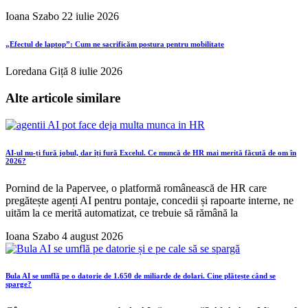
Ioana Szabo
22 iulie 2026
„Efectul de laptop”: Cum ne sacrificăm postura pentru mobilitate
Loredana Giță
8 iulie 2026
Alte articole similare
AI-ul nu-ți fură jobul, dar îți fură Excelul. Ce muncă de HR mai merită făcută de om în
2026?
Pornind de la Papervee, o platformă românească de HR care
pregătește agenți AI pentru pontaje, concedii și rapoarte interne, ne
uităm la ce merită automatizat, ce trebuie să rămână la
Ioana Szabo
4 august 2026
Bula AI se umflă pe o datorie de 1.650 de miliarde de dolari. Cine plătește când se
sparge?