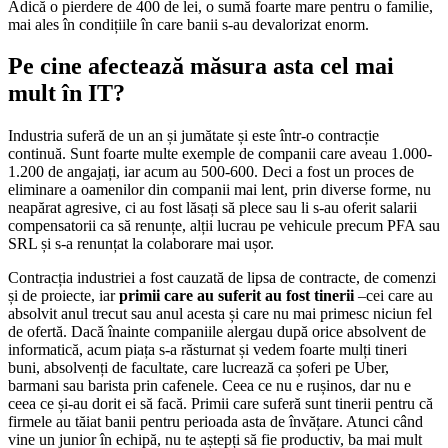
Adică o pierdere de 400 de lei, o sumă foarte mare pentru o familie,
mai ales în condițiile în care banii s-au devalorizat enorm.
Pe cine afectează măsura asta cel mai
mult în IT?
Industria suferă de un an și jumătate și este într-o contracție
continuă. Sunt foarte multe exemple de companii care aveau 1.000-
1.200 de angajați, iar acum au 500-600. Deci a fost un proces de
eliminare a oamenilor din companii mai lent, prin diverse forme, nu
neapărat agresive, ci au fost lăsați să plece sau li s-au oferit salarii
compensatorii ca să renunțe, alții lucrau pe vehicule precum PFA sau
SRL și s-a renunțat la colaborare mai ușor.
Contracția industriei a fost cauzată de lipsa de contracte, de comenzi
și de proiecte, iar
primii care au suferit au fost tinerii
–cei care au
absolvit anul trecut sau anul acesta și care nu mai primesc niciun fel
de ofertă. Dacă înainte companiile alergau după orice absolvent de
informatică, acum piața s-a răsturnat și vedem foarte mulți tineri
buni, absolvenți de facultate, care lucrează ca șoferi pe Uber,
barmani sau barista prin cafenele. Ceea ce nu e rușinos, dar nu e
ceea ce și-au dorit ei să facă. Primii care suferă sunt tinerii pentru că
firmele au tăiat banii pentru perioada asta de învățare. Atunci când
vine un junior în echipă, nu te aștepți să fie productiv, ba mai mult