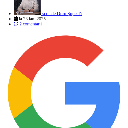
scris de
Doru Șupeală
la
23 ian. 2025
2 comentarii