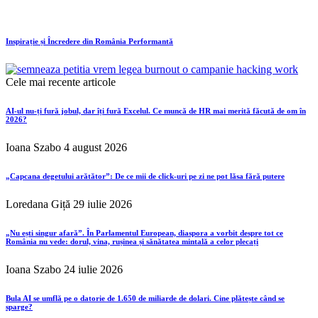
Inspirație și Încredere din România Performantă
Cele mai recente articole
AI-ul nu-ți fură jobul, dar îți fură Excelul. Ce muncă de HR mai merită făcută de om în
2026?
Ioana Szabo
4 august 2026
„Capcana degetului arătător”: De ce mii de click-uri pe zi ne pot lăsa fără putere
Loredana Giță
29 iulie 2026
„Nu ești singur afară”. În Parlamentul European, diaspora a vorbit despre tot ce
România nu vede: dorul, vina, rușinea și sănătatea mintală a celor plecați
Ioana Szabo
24 iulie 2026
Bula AI se umflă pe o datorie de 1.650 de miliarde de dolari. Cine plătește când se
sparge?