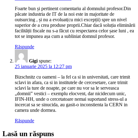
Foarte bun și pertinent comentariu al domnului profesor.Din
păcate industria de IT de la noi este in majoritate de
outsurcing , și nu a evoluat(cu mici excepții) spre un nivel
superior de a crea produse proprii.Chiar dacă soluția eliminării
facilității fiscale nu s-a făcut cu respectarea celor șase luni , ea
tot se impunea așa cum a subliniat domnul profesor.
Răspunde
Gigi
spune:
25 ianuarie 2025 la 12:27 pm
Bizschnitz cu oameni – la fel ca si in universitati, care trimit
sclavi in afara, ca si in institutele de cercesetare, care trimit
sclavi la ture de noapte, pe care nu vor sa le serveasca
„domnii” vestici – exemplu elocvent, dar nicidecum unic,
IFIN-HH, unde o cercetatoare nemai suportand stress-ul a
incercat sa se sinucida, au gasit-o inconstienta la CERN in
camera unde dormea.
Răspunde
Lasă un răspuns