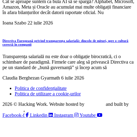
Cât se aproape suntem ca bula AI să se spargă? Alphabet, Microsoft,
Amazon, Meta și Oracle au acumulat mai multe obligații financiare
în afara bilanțurilor decât datorii raportate oficial. Nu
Ioana Szabo
22 iulie 2026
Directiva Europeană privind transparența salarială: dincolo de mituri, spre o cultură
corectă în companii
Transparența salarială nu este doar o obligație birocratică, ci o
schimbare de paradigmă. Firmele care aleg să privească Directiva ca
pe un standard de „bună guvernanță” și încep acum să
Claudia Berghezan Gyarmath
6 iulie 2026
Politica de confidențialitate
Politica de utilizare a cookie-urilor
2026 © Hacking Work. Website hosted by
Hosterion
and built by
Ionuț Sabo
.
Facebook-f
Linkedin
Instagram
Youtube