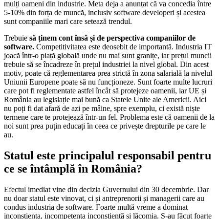
mulți oameni din industrie. Meta deja a anunțat că va concedia între
5-10% din forța de muncă, inclusiv software developeri și acestea
sunt companiile mari care setează trendul.
Trebuie
să ținem cont însă și de perspectiva companiilor de
software.
Competitivitatea este deosebit de importantă. Industria IT
joacă într-o piață globală unde nu mai sunt granițe, iar prețul muncii
trebuie să se încadreze în prețul industriei la nivel global. Din acest
motiv, poate că reglementarea prea strictă în zona salarială la nivelul
Uniunii Europene poate să nu funcționeze. Sunt foarte multe lucruri
care pot fi reglementate astfel încât să protejeze oamenii, iar UE și
România au legislație mai bună ca Statele Unite ale Americii. Aici
nu poți fi dat afară de azi pe mâine, spre exemplu, ci există niște
termene care te protejează într-un fel. Problema este că oamenii de la
noi sunt prea puțin educați în ceea ce privește drepturile pe care le
au.
Statul este principalul responsabil pentru
ce se întâmplă în România?
Efectul imediat vine din decizia Guvernului din 30 decembrie. Dar
nu doar statul este vinovat, ci și antreprenorii și managerii care au
condus industria de software. Foarte multă vreme a dominat
inconștiența, incompetența inconștientă și lăcomia. S-au făcut foarte