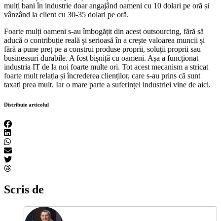
mulți bani în industrie doar angajând oameni cu 10 dolari pe oră și
vânzând la client cu 30-35 dolari pe oră.
Foarte mulți oameni s-au îmbogățit din acest outsourcing, fără să
aducă o contribuție reală și serioasă în a crește valoarea muncii și
fără a pune preț pe a construi produse proprii, soluții proprii sau
businessuri durabile. A fost bișniță cu oameni. Așa a funcționat
industria IT de la noi foarte multe ori. Tot acest mecanism a stricat
foarte mult relația și încrederea clienților, care s-au prins că sunt
taxați prea mult. Iar o mare parte a suferinței industriei vine de aici.
Distribuie articolul
Scris de