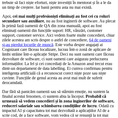
trebuie să faci niște eforturi, niște investiții în mentorat și în a le da
un timp de creștere. Iar banii pentru asta nu mai există.
Apoi,
cei mai mulți profesioniști eliminați au fost cei cu roluri
secundare sau auxiliare
, nu au fost inginerii de software. Au plecat
în primă fază oamenii de QA din zona manuală, apoi au fost
eliminați oamenii din funcțiile suport: HR, vânzări, customer
support, customer service. Aici vedem foarte multe concedieri, chiar
zilele acestea am scris despre o astfel de concediere,
64 de oameni
și-au pierdut locurile de muncă
. Este vorba despre angajați ai
Cognizant care făceau localizare, lucrau într-o zonă de aplicare de
limbi străine într-o aplicație Stripe. Deci nu sunt oameni care făceau
dezvoltare de software, ci sunt oameni care asigurau prelucrarea
informațiilor. La fel și cei concediați de la Amazon anul trecut erau
dintr-un departament de data labelling. Ei cumva confirmau pentru
inteligența artificială că a recunoscut corect niște poze sau niște
cuvinte. Funcțiile de genul acesta au avut mai mult de suferit
deocamdată.
Dar fără să panicăm oamenii sau să stârnim emoție, nu suntem la
finalul acestui fenomen, ci suntem abia la început.
Probabil că
urmează să vedem concedieri și în zona inginerilor de software,
reduceri salariale sau schimbarea condițiilor de lucru
. Odată cu
impactul AI și capacitatea tot mai dezvoltată a aplicațiilor AI de a
scrie cod, de a face software, vom vedea că se renunță la tot mai