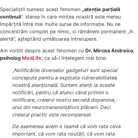
Specialiștii numesc acest fenomen
„atenție parțială
continuă
”: starea în care mintea noastră este mereu
împărțită între mai multe surse de informație. Nu ne
concentrăm complet pe nimic, ci rămânem permanent „în
alertă”, așteptând următoarea întrerupere.
Am vorbit despre acest fenomen cu
Dr. Mircea Andreica,
psiholog
MedLife
, ca să-l înțelegem mai bine:
„
Notificările diverselor gadgeturi sunt special
concepute pentru a exploata vulnerabilitatea
noastră atențională. Suntem atenți la aceste
notificări, pentru că atunci când primim o
notificare, creierul nostru secretă dopamina,
unul din neurotransmințătorii plăcerii. Deci
creierul practic este recompensat.
De asemenea avem o teamă că vom rata ceva
important, că vom rata noutăți, că vom rata