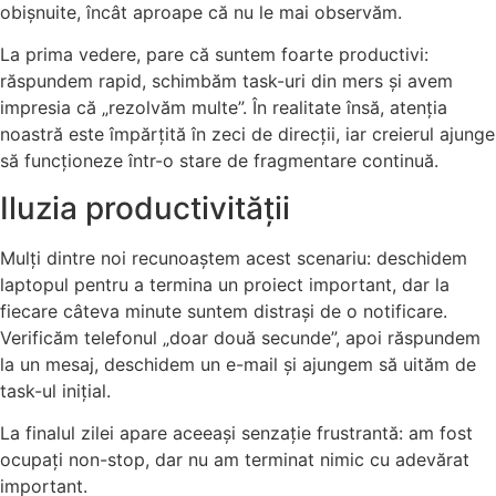
obișnuite, încât aproape că nu le mai observăm.
La prima vedere, pare că suntem foarte productivi:
răspundem rapid, schimbăm task-uri din mers și avem
impresia că „rezolvăm multe”. În realitate însă, atenția
noastră este împărțită în zeci de direcții, iar creierul ajunge
să funcționeze într-o stare de fragmentare continuă.
Iluzia productivității
Mulți dintre noi recunoaștem acest scenariu: deschidem
laptopul pentru a termina un proiect important, dar la
fiecare câteva minute suntem distrași de o notificare.
Verificăm telefonul „doar două secunde”, apoi răspundem
la un mesaj, deschidem un e-mail și ajungem să uităm de
task-ul inițial.
La finalul zilei apare aceeași senzație frustrantă: am fost
ocupați non-stop, dar nu am terminat nimic cu adevărat
important.