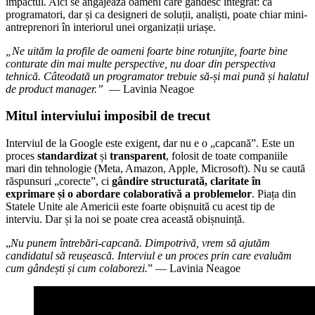
impactul. Aici se angajează oameni care gândesc integrat: ca
programatori, dar și ca designeri de soluții, analiști, poate chiar mini-
antreprenori în interiorul unei organizații uriașe.
„Ne uităm la profile de oameni foarte bine rotunjite, foarte bine
conturate din mai multe perspective, nu doar din perspectiva
tehnică. Câteodată un programator trebuie să-și mai pună și halatul
de product manager.”
— Lavinia Neagoe
Mitul interviului imposibil de trecut
Interviul de la Google este exigent, dar nu e o „capcană”. Este un
proces
standardizat
și
transparent
, folosit de toate companiile
mari din tehnologie (Meta, Amazon, Apple, Microsoft). Nu se caută
răspunsuri „corecte”, ci
gândire structurată, claritate în
exprimare și o abordare colaborativă a problemelor
. Piața din
Statele Unite ale Americii este foarte obișnuită cu acest tip de
interviu. Dar și la noi se poate crea această obișnuință.
„
Nu punem întrebări-capcană. Dimpotrivă, vrem să ajutăm
candidatul să reușească. Interviul e un proces prin care evaluăm
cum gândești și cum colaborezi.
” — Lavinia Neagoe