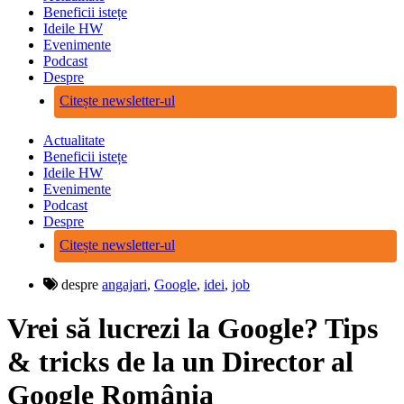
Beneficii istețe
Ideile HW
Evenimente
Podcast
Despre
Citește newsletter-ul
Actualitate
Beneficii istețe
Ideile HW
Evenimente
Podcast
Despre
Citește newsletter-ul
despre
angajari
,
Google
,
idei
,
job
Vrei să lucrezi la Google? Tips
& tricks de la un Director al
Google România