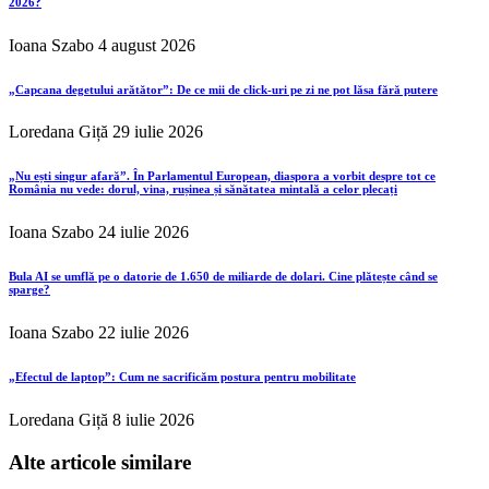
2026?
Ioana Szabo
4 august 2026
„Capcana degetului arătător”: De ce mii de click-uri pe zi ne pot lăsa fără putere
Loredana Giță
29 iulie 2026
„Nu ești singur afară”. În Parlamentul European, diaspora a vorbit despre tot ce
România nu vede: dorul, vina, rușinea și sănătatea mintală a celor plecați
Ioana Szabo
24 iulie 2026
Bula AI se umflă pe o datorie de 1.650 de miliarde de dolari. Cine plătește când se
sparge?
Ioana Szabo
22 iulie 2026
„Efectul de laptop”: Cum ne sacrificăm postura pentru mobilitate
Loredana Giță
8 iulie 2026
Alte articole similare