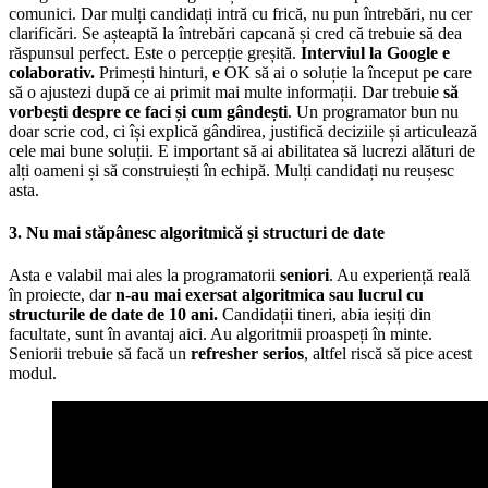
comunici. Dar mulți candidați intră cu frică, nu pun întrebări, nu cer
clarificări. Se așteaptă la întrebări capcană și cred că trebuie să dea
răspunsul perfect. Este o percepție greșită.
Interviul la Google e
colaborativ.
Primești hinturi, e OK să ai o soluție la început pe care
să o ajustezi după ce ai primit mai multe informații. Dar trebuie
să
vorbești despre ce faci
și cum gândești
. Un programator bun nu
doar scrie cod, ci își explică gândirea, justifică deciziile și articulează
cele mai bune soluții. E important să ai abilitatea să lucrezi alături de
alți oameni și să construiești în echipă. Mulți candidați nu reușesc
asta.
3. Nu mai stăpânesc algoritmică și structuri de date
Asta e valabil mai ales la programatorii
seniori
. Au experiență reală
în proiecte, dar
n-au mai exersat algoritmica sau lucrul cu
structurile de date de 10 ani.
Candidații tineri, abia ieșiți din
facultate, sunt în avantaj aici. Au algoritmii proaspeți în minte.
Seniorii trebuie să facă un
refresher serios
, altfel riscă să pice acest
modul.