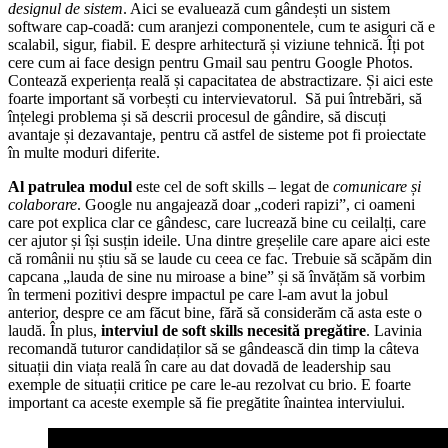
designul de sistem
. Aici se evaluează cum gândești un sistem
software cap-coadă: cum aranjezi componentele, cum te asiguri că e
scalabil, sigur, fiabil. E despre arhitectură și viziune tehnică. Îți pot
cere cum ai face design pentru Gmail sau pentru Google Photos.
Contează experiența reală și capacitatea de abstractizare. Și aici este
foarte important să vorbești cu intervievatorul. Să pui întrebări, să
înțelegi problema și să descrii procesul de gândire, să discuți
avantaje și dezavantaje, pentru că astfel de sisteme pot fi proiectate
în multe moduri diferite.
Al patrulea modul
este cel de soft skills – legat de
comunicare și
colaborare
. Google nu angajează doar „coderi rapizi”, ci oameni
care pot explica clar ce gândesc, care lucrează bine cu ceilalți, care
cer ajutor și își susțin ideile. Una dintre greșelile care apare aici este
că românii nu știu să se laude cu ceea ce fac. Trebuie să scăpăm din
capcana „lauda de sine nu miroase a bine” și să învățăm să vorbim
în termeni pozitivi despre impactul pe care l-am avut la jobul
anterior, despre ce am făcut bine, fără să considerăm că asta este o
laudă. În plus,
interviul de soft skills necesită pregătire
. Lavinia
recomandă tuturor candidaților să se gândească din timp la câteva
situații din viața reală în care au dat dovadă de leadership sau
exemple de situații critice pe care le-au rezolvat cu brio. E foarte
important ca aceste exemple să fie pregătite înaintea interviului.