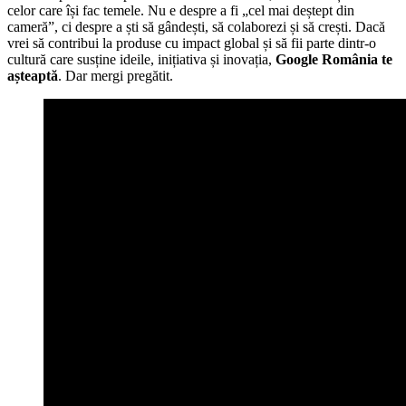
celor care își fac temele. Nu e despre a fi „cel mai deștept din
cameră”, ci despre a ști să gândești, să colaborezi și să crești. Dacă
vrei să contribui la produse cu impact global și să fii parte dintr-o
cultură care susține ideile, inițiativa și inovația,
Google România te
așteaptă
. Dar mergi pregătit.