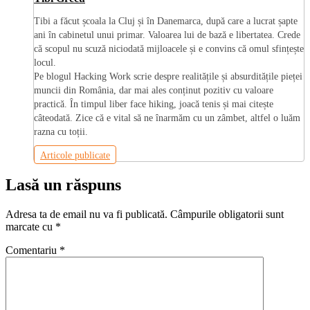
Tibi a făcut școala la Cluj și în Danemarca, după care a lucrat șapte
ani în cabinetul unui primar. Valoarea lui de bază e libertatea. Crede
că scopul nu scuză niciodată mijloacele și e convins că omul sfințește
locul.
Pe blogul Hacking Work scrie despre realitățile și absurditățile pieței
muncii din România, dar mai ales conținut pozitiv cu valoare
practică. În timpul liber face hiking, joacă tenis și mai citește
câteodată. Zice că e vital să ne înarmăm cu un zâmbet, altfel o luăm
razna cu toții.
Articole publicate
Lasă un răspuns
Adresa ta de email nu va fi publicată.
Câmpurile obligatorii sunt
marcate cu
*
Comentariu
*