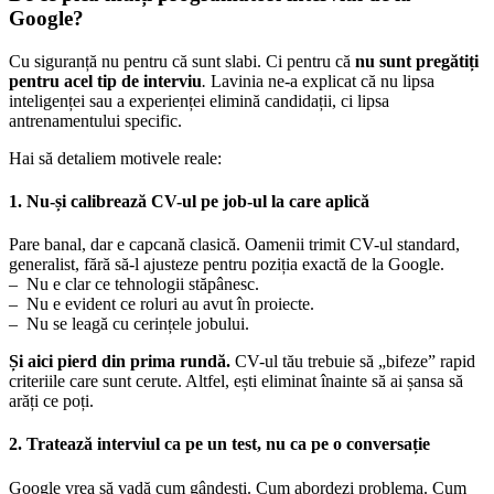
Google?
Cu siguranță nu pentru că sunt slabi. Ci pentru că
nu sunt pregătiți
pentru acel tip de interviu
.
Lavinia ne-a explicat că nu lipsa
inteligenței sau a experienței elimină candidații, ci lipsa
antrenamentului specific.
Hai să detaliem motivele reale:
1. Nu-și calibrează CV-ul pe job-ul la care aplică
Pare banal, dar e capcană clasică. Oamenii trimit CV-ul standard,
generalist, fără să-l ajusteze pentru poziția exactă de la Google.
– Nu e clar ce tehnologii stăpânesc.
– Nu e evident ce roluri au avut în proiecte.
– Nu se leagă cu cerințele jobului.
Și aici pierd din prima rundă.
CV-ul tău trebuie să „bifeze” rapid
criteriile care sunt cerute. Altfel, ești eliminat înainte să ai șansa să
arăți ce poți.
2. Tratează interviul ca pe un test, nu ca pe o conversație
Google vrea să vadă cum gândești. Cum abordezi problema. Cum