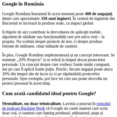
Google în România
Google România înseamnă în acest moment peste
400 de angajați
,
dintre care aproximativ
350 sunt ingineri
. În centrul de inginerie din
București se lucrează la produse reale, cu impact global.
Echipele de aici contribuie la dezvoltarea de aplicații mobile,
algoritmi de sănătate sau funcționalități care pot salva vieți – la
propriu. Nu vorbim despre proiecte de test, ci despre produse
folosite de milioane, chiar miliarde de oameni.
În plus, Google România implementează și un concept interesant. Se
numește „20% Projects” și se referă la timpul alocat proiectelor
personale. Un concept despre care vorbesc foarte multe companii,
dar pe care îl aplică foarte puțin. Practic, fiecare angajat poate aloca
20% din timpul său de lucru (o zi pe săptămână) proiectelor
personale. Spre exemplu, pot face un curs sau poate dezvolta un
proiect personal în acest timp.
Cum arată candidatul ideal pentru Google?
Mentalitate, nu doar tehnicalitate.
Lavinia a punctat în
episodul
de podcast Hacking Work
că Google nu caută oameni care scriu
doar cod, ci oameni care înțeleg produsul, utilizatorul, piața și