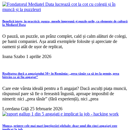
Beneficii istețe, în practică: pauza, mesele împreună și puzzle-urile, ca elemente de cultură
la Mediatel Data
O pauză, un puzzle, un prânz complet, cald și calm alături de colegi,
pe banii companiei. Așa arată exemplele folosite și apreciate de
oameni și atât de ușor de replicat,
Ioana Szabo
1 aprilie 2026
Realitatea dură a angajatului 50+ în România: „prea tânăr ca să ies la pensie, prea
bătrân ca să fiu angajat”
Care este vârsta ideală pentru a fi angajat? Dacă asculți piața muncii,
răspunsul pare să fie o fereastră îngustă, aproape imposibil de
nimerit: nici „prea tânăr” (fără experiență), nici „prea
Loredana Giță
25 februarie 2026
Munca, printre cele mai mari îngrijorări globale: doar unul din cinci angajați este
implicat la job