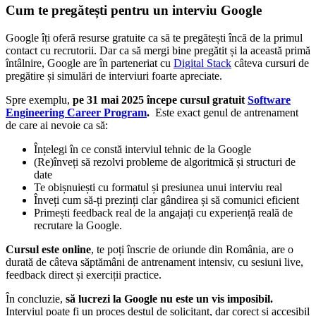
Cum te pregătești pentru un interviu Google
Google îți oferă resurse gratuite ca să te pregătești încă de la primul
contact cu recrutorii. Dar ca să mergi bine pregătit și la această primă
întâlnire, Google are în parteneriat cu
Digital Stack
câteva cursuri de
pregătire și simulări de interviuri foarte apreciate.
Spre exemplu,
pe 31 mai 2025 începe cursul gratuit
Software
Engineering Career Program
.
Este exact genul de antrenament
de care ai nevoie ca să:
Înțelegi în ce constă interviul tehnic de la Google
(Re)înveți să rezolvi probleme de algoritmică și structuri de
date
Te obișnuiești cu formatul și presiunea unui interviu real
Înveți cum să-ți prezinți clar gândirea și să comunici eficient
Primești feedback real de la angajați cu experiență reală de
recrutare la Google.
Cursul este online
, te poți înscrie de oriunde din România, are o
durată de câteva săptămâni de antrenament intensiv, cu sesiuni live,
feedback direct și exerciții practice.
În concluzie,
să lucrezi la Google nu este un vis imposibil.
Interviul poate fi un proces destul de solicitant, dar corect și accesibil