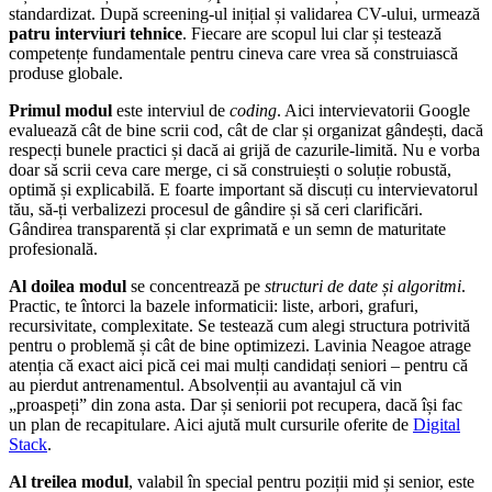
standardizat. După screening-ul inițial și validarea CV-ului, urmează
patru interviuri tehnice
. Fiecare are scopul lui clar și testează
competențe fundamentale pentru cineva care vrea să construiască
produse globale.
Primul modul
este interviul de
coding
. Aici intervievatorii Google
evaluează cât de bine scrii cod, cât de clar și organizat gândești, dacă
respecți bunele practici și dacă ai grijă de cazurile-limită. Nu e vorba
doar să scrii ceva care merge, ci să construiești o soluție robustă,
optimă și explicabilă. E foarte important să discuți cu intervievatorul
tău, să-ți verbalizezi procesul de gândire și să ceri clarificări.
Gândirea transparentă și clar exprimată e un semn de maturitate
profesională.
Al doilea modul
se concentrează pe
structuri de date și algoritmi
.
Practic, te întorci la bazele informaticii: liste, arbori, grafuri,
recursivitate, complexitate. Se testează cum alegi structura potrivită
pentru o problemă și cât de bine optimizezi. Lavinia Neagoe atrage
atenția că exact aici pică cei mai mulți candidați seniori – pentru că
au pierdut antrenamentul. Absolvenții au avantajul că vin
„proaspeți” din zona asta. Dar și seniorii pot recupera, dacă își fac
un plan de recapitulare. Aici ajută mult cursurile oferite de
Digital
Stack
.
Al treilea modul
, valabil în special pentru poziții mid și senior, este