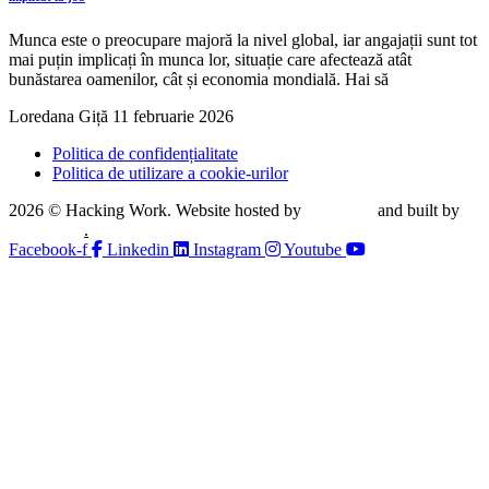
Munca este o preocupare majoră la nivel global, iar angajații sunt tot
mai puțin implicați în munca lor, situație care afectează atât
bunăstarea oamenilor, cât și economia mondială. Hai să
Loredana Giță
11 februarie 2026
Politica de confidențialitate
Politica de utilizare a cookie-urilor
2026 © Hacking Work. Website hosted by
Hosterion
and built by
Ionuț Sabo
.
Facebook-f
Linkedin
Instagram
Youtube