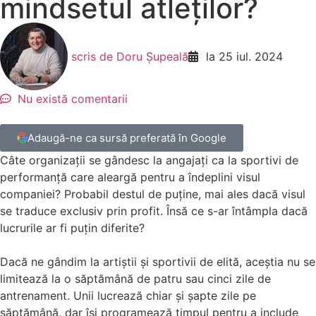
mindsetul atleților?
scris de
Doru Șupeală
la
25 iul. 2024
Nu există comentarii
Adaugă-ne ca sursă preferată în Google
Câte organizații se gândesc la angajați ca la sportivi de
performanță care aleargă pentru a îndeplini visul
companiei? Probabil destul de puține, mai ales dacă visul
se traduce exclusiv prin profit. Însă ce s-ar întâmpla dacă
lucrurile ar fi puțin diferite?
Dacă ne gândim la artiștii și sportivii de elită, aceștia nu se
limitează la o săptămână de patru sau cinci zile de
antrenament. Unii lucrează chiar și șapte zile pe
săptămână, dar își programează timpul pentru a include