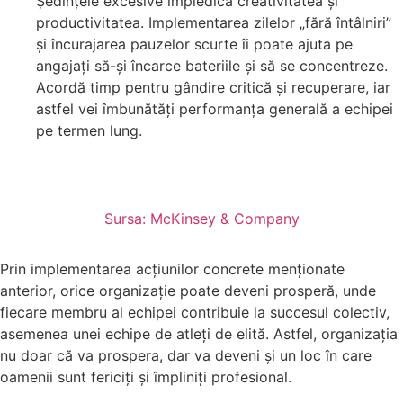
Ședințele excesive împiedică creativitatea și
productivitatea. Implementarea zilelor „fără întâlniri”
și încurajarea pauzelor scurte îi poate ajuta pe
angajați să-și încarce bateriile și să se concentreze.
Acordă timp pentru gândire critică și recuperare, iar
astfel vei îmbunătăți performanța generală a echipei
pe termen lung.
Sursa: McKinsey & Company
Prin implementarea acțiunilor concrete menționate
anterior, orice organizație poate deveni prosperă, unde
fiecare membru al echipei contribuie la succesul colectiv,
asemenea unei echipe de atleți de elită. Astfel, organizația
nu doar că va prospera, dar va deveni și un loc în care
oamenii sunt fericiți și împliniți profesional.