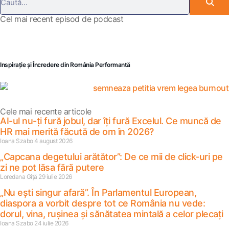
Cel mai recent episod de podcast
Inspirație și Încredere din România Performantă
Cele mai recente articole
AI-ul nu-ți fură jobul, dar îți fură Excelul. Ce muncă de
HR mai merită făcută de om în 2026?
Ioana Szabo
4 august 2026
„Capcana degetului arătător”: De ce mii de click-uri pe
zi ne pot lăsa fără putere
Loredana Giță
29 iulie 2026
„Nu ești singur afară”. În Parlamentul European,
diaspora a vorbit despre tot ce România nu vede:
dorul, vina, rușinea și sănătatea mintală a celor plecați
Ioana Szabo
24 iulie 2026