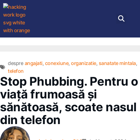
despre
angajati
,
conexiune
,
organizatie
,
sanatate mintala
,
telefon
Stop Phubbing. Pentru o
viață frumoasă și
sănătoasă, scoate nasul
din telefon