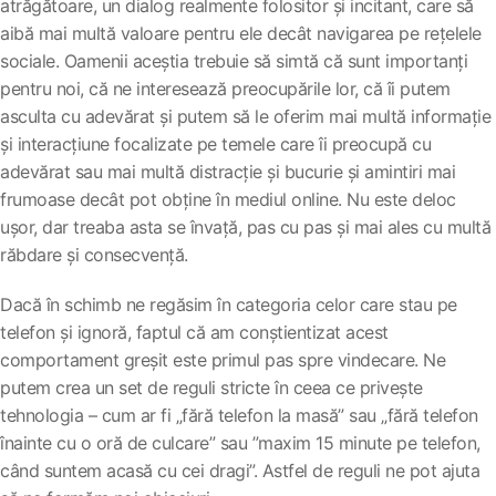
atrăgătoare, un dialog realmente folositor și incitant, care să
aibă mai multă valoare pentru ele decât navigarea pe rețelele
sociale. Oamenii aceștia trebuie să simtă că sunt importanți
pentru noi, că ne interesează preocupările lor, că îi putem
asculta cu adevărat și putem să le oferim mai multă informație
și interacțiune focalizate pe temele care îi preocupă cu
adevărat sau mai multă distracție și bucurie și amintiri mai
frumoase decât pot obține în mediul online. Nu este deloc
ușor, dar treaba asta se învață, pas cu pas și mai ales cu multă
răbdare și consecvență.
Dacă în schimb ne regăsim în categoria celor care stau pe
telefon și ignoră, faptul că am conștientizat acest
comportament greșit este primul pas spre vindecare. Ne
putem crea un set de reguli stricte în ceea ce privește
tehnologia – cum ar fi „fără telefon la masă” sau „fără telefon
înainte cu o oră de culcare” sau ”maxim 15 minute pe telefon,
când suntem acasă cu cei dragi”. Astfel de reguli ne pot ajuta