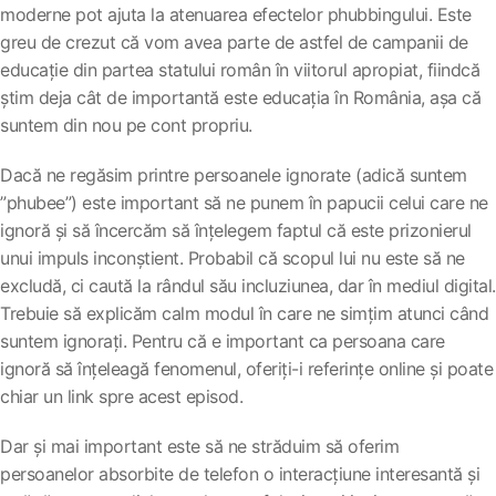
moderne pot ajuta la atenuarea efectelor phubbingului. Este
greu de crezut că vom avea parte de astfel de campanii de
educație din partea statului român în viitorul apropiat, fiindcă
știm deja cât de importantă este educația în România, așa că
suntem din nou pe cont propriu.
Dacă ne regăsim printre persoanele ignorate (adică suntem
”phubee”) este important să ne punem în papucii celui care ne
ignoră și să încercăm să înțelegem faptul că este prizonierul
unui impuls inconștient. Probabil că scopul lui nu este să ne
excludă, ci caută la rândul său incluziunea, dar în mediul digital.
Trebuie să explicăm calm modul în care ne simțim atunci când
suntem ignorați. Pentru că e important ca persoana care
ignoră să înțeleagă fenomenul, oferiți-i referințe online și poate
chiar un link spre acest episod.
Dar și mai important este să ne străduim să oferim
persoanelor absorbite de telefon o interacțiune interesantă și