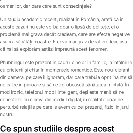
oamenilor, dar oare care sunt consecințele?
Un studiu academic recent, realizat în România, arată că în
aceste cazuri nu este vorba doar o lipsă de politețe, ci o
problemă mai gravă decât credeam, care are efecte negative
asupra sănătății noastre. E ceva mai grav decât credeai, așa
că hai să explorăm astăzi împreună acest fenomen.
Phubbingul este prezent în cadrul cinelor în familie, la întâlnirile
cu prietenii și chiar în momentele romantice. Este noul elefant
din cameră, pe care îl ignorăm, dar care trebuie oprit înainte să
ne calce în picioare și să ne zdrobească sănătatea mintală. În
mod ironic, telefonul mobil inteligent, deși este menit să ne
conecteze cu cineva din mediul digital, în realitate doar ne
perturbă relațiile pe care le avem cu cei prezenți, fizic, în jurul
nostru.
Ce spun studiile despre acest