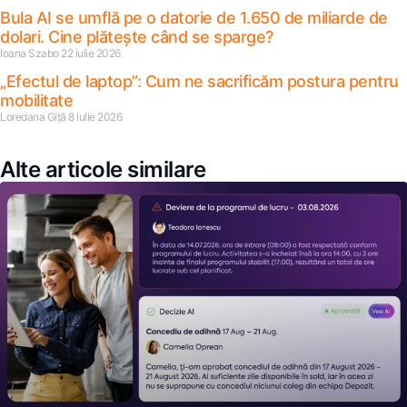
Bula AI se umflă pe o datorie de 1.650 de miliarde de
dolari. Cine plătește când se sparge?
Ioana Szabo
22 iulie 2026
„Efectul de laptop”: Cum ne sacrificăm postura pentru
mobilitate
Loredana Giță
8 iulie 2026
Alte articole similare