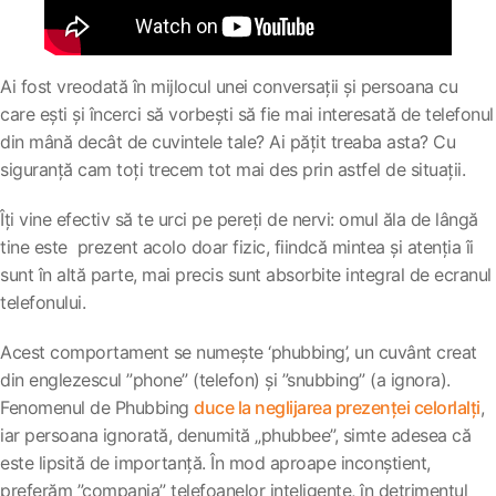
Ai fost vreodată în mijlocul unei conversații și persoana cu
care ești și încerci să vorbești să fie mai interesată de telefonul
din mână decât de cuvintele tale? Ai pățit treaba asta? Cu
siguranță cam toți trecem tot mai des prin astfel de situații.
Îți vine efectiv să te urci pe pereți de nervi: omul ăla de lângă
tine este prezent acolo doar fizic, fiindcă mintea și atenția îi
sunt în altă parte, mai precis sunt absorbite integral de ecranul
telefonului.
Acest comportament se numește ‘phubbing’, un cuvânt creat
din englezescul ”phone” (telefon) și ”snubbing” (a ignora).
Fenomenul de Phubbing
duce la neglijarea prezenței celorlalți
,
iar persoana ignorată, denumită „phubbee”, simte adesea că
este lipsită de importanță. În mod aproape inconștient,
preferăm ”compania” telefoanelor inteligente, în detrimentul