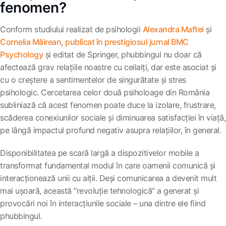
fenomen?
Conform studiului realizat de psihologii
Alexandra Maftei
și
Cornelia Măirean
,
publicat în prestigiosul jurnal BMC
Psychology
și editat de Springer, phubbingul nu doar că
afectează grav relațiile noastre cu ceilalți, dar este asociat și
cu o creștere a sentimentelor de singurătate și stres
psihologic. Cercetarea celor două psiholoage din România
subliniază că acest fenomen poate duce la izolare, frustrare,
scăderea conexiunilor sociale și diminuarea satisfacției în viață,
pe lângă impactul profund negativ asupra relațiilor, în general.
Disponibilitatea pe scară largă a dispozitivelor mobile a
transformat fundamental modul în care oamenii comunică și
interacționează unii cu alții. Deși comunicarea a devenit mult
mai ușoară, această ”revoluție tehnologică” a generat și
provocări noi în interacțiunile sociale – una dintre ele fiind
phubbingul.