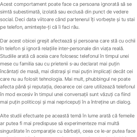
Acest comportament poate face ca persoana ignorată să se
simtă subestimată, izolată sau exclusă din punct de vedere
social. Deci data viitoare când partenerul îți vorbește și tu stai
pe telefon, amintește-ți că îi faci rău.
Dar acest obicei greșit afectează și persoana care stă cu ochii
în telefon și ignoră relațiile inter-personale din viața reală.
Studiile arată că aceia care folosesc telefonul în timpul unei
mese cu familia sau cu prietenii s-au declarat mai puțin
încântați de masă, mai distrași și mai puțin implicați decât cei
care nu au folosit tehnologia. Mai mult, phubbingul ne poate
afecta până și reputația, deoarece cei care utilizează telefonul
în mod excesiv în timpul unei conversații sunt văzuți ca fiind
mai puțin politicoși și mai nepricepuți în a întreține un dialog.
Alte studii efectuate pe această temă în lume arată că femeile
ar putea fi mai predispuse să experimenteze mai multă
singurătate în comparație cu bărbații, ceea ce le-ar putea face