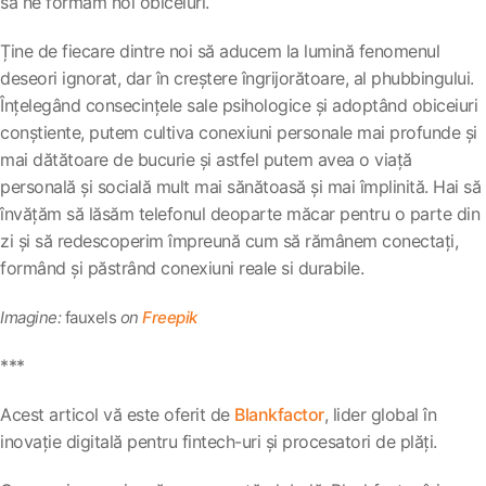
să ne formăm noi obiceiuri.
Ține de fiecare dintre noi să aducem la lumină fenomenul
deseori ignorat, dar în creștere îngrijorătoare, al phubbingului.
Înțelegând consecințele sale psihologice și adoptând obiceiuri
conștiente, putem cultiva conexiuni personale mai profunde și
mai dătătoare de bucurie și astfel putem avea o viață
personală și socială mult mai sănătoasă și mai împlinită. Hai să
învățăm să lăsăm telefonul deoparte măcar pentru o parte din
zi și să redescoperim împreună cum să rămânem conectați,
formând și păstrând conexiuni reale si durabile.
Imagine:
fauxels
on
Freepik
***
Acest articol vă este oferit de
Blankfactor
, lider global în
inovație digitală pentru fintech-uri și procesatori de plăți.