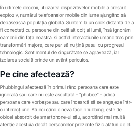
În ultimele decenii, utilizarea dispozitivelor mobile a crescut
exploziv, numărul telefoanelor mobile din lume ajungând să
depășească populația globală. Suntem la un click distanță de a
fi conectați cu persoane din celălalt colț al lumii, însă ignorăm
oamenii din fața noastră, și astfel interacțiunile umane trec prin
transformări majore, care par să nu țină pasul cu progresul
tehnologic. Sentimentul de singurătate se agravează, iar
izolarea socială prinde un avânt periculos.
Pe cine afectează?
Phubbingul afectează în primul rând persoana care este
ignorată sau care nu este ascultată – ”phubee” – adică
persoana care vorbește sau care încearcă să se angajeze într-
o interacțiune. Atunci când cineva face phubbing, este de
obicei absorbit de smartphone-ul său, acordând mai multă
atenție acestuia decât persoanelor prezente fizic alături de el.