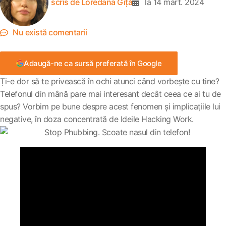
scris de
Loredana Giță
la
14 mart. 2024
Nu există comentarii
Adaugă-ne ca sursă preferată în Google
Ți-e dor să te privească în ochi atunci când vorbește cu tine?
Telefonul din mână pare mai interesant decât ceea ce ai tu de
spus? Vorbim pe bune despre acest fenomen și implicațiile lui
negative, în doza concentrată de Ideile Hacking Work.