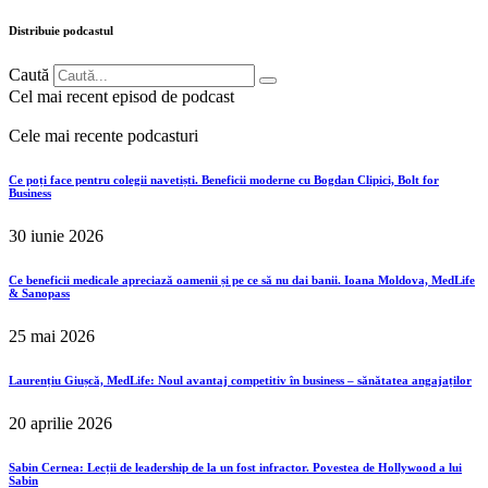
Distribuie podcastul
Caută
Cel mai recent episod de podcast
Cele mai recente podcasturi
Ce poți face pentru colegii navetiști. Beneficii moderne cu Bogdan Clipici, Bolt for
Business
30 iunie 2026
Ce beneficii medicale apreciază oamenii și pe ce să nu dai banii. Ioana Moldova, MedLife
& Sanopass
25 mai 2026
Laurențiu Giușcă, MedLife: Noul avantaj competitiv în business – sănătatea angajaților
20 aprilie 2026
Sabin Cernea: Lecții de leadership de la un fost infractor. Povestea de Hollywood a lui
Sabin