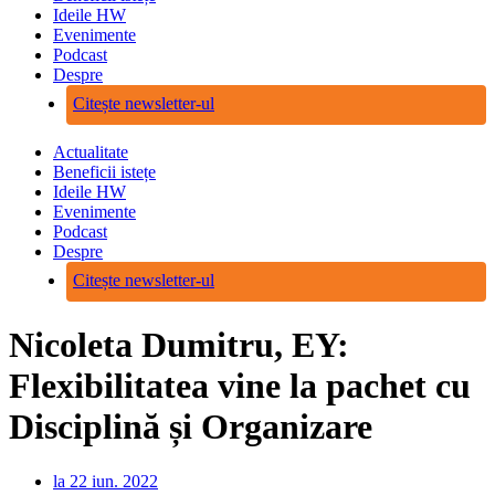
Ideile HW
Evenimente
Podcast
Despre
Citește newsletter-ul
Actualitate
Beneficii istețe
Ideile HW
Evenimente
Podcast
Despre
Citește newsletter-ul
Nicoleta Dumitru, EY:
Flexibilitatea vine la pachet cu
Disciplină și Organizare
la
22 iun. 2022