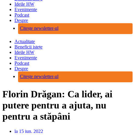
Ideile HW
Evenimente
Podcast
Despre
Citește newsletter-ul
Actualitate
Beneficii istețe
Ideile HW
Evenimente
Podcast
Despre
Citește newsletter-ul
Florin Drăgan: Ca lider, ai
putere pentru a ajuta, nu
pentru a stăpâni
la
15 iun. 2022