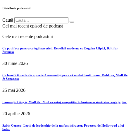
Distribuie podcastul
Caută
Cel mai recent episod de podcast
Cele mai recente podcasturi
Ce poți face pentru colegii navetiști. Beneficii moderne cu Bogdan Clipici, Bolt for
Business
30 iunie 2026
Ce beneficii medicale apreciază oamenii și pe ce să nu dai banii. Ioana Moldova, MedLife
& Sanopass
25 mai 2026
Laurențiu Giușcă, MedLife: Noul avantaj competitiv în business – sănătatea angajaților
20 aprilie 2026
Sabin Cernea: Lecții de leadership de la un fost infractor. Povestea de Hollywood a lui
Sabin