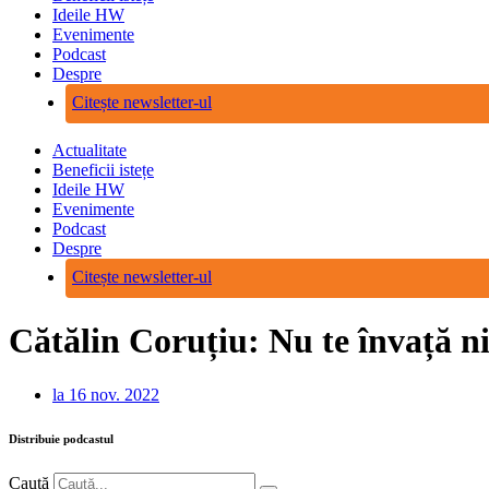
Ideile HW
Evenimente
Podcast
Despre
Citește newsletter-ul
Actualitate
Beneficii istețe
Ideile HW
Evenimente
Podcast
Despre
Citește newsletter-ul
Cătălin Coruțiu: Nu te învață ni
la
16 nov. 2022
Distribuie podcastul
Caută