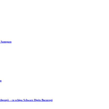
& Sanopass
in
teligență – cu echipa Schwarz Digits București