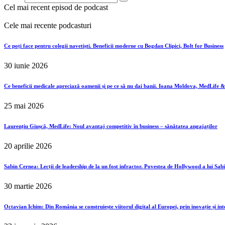
Cel mai recent episod de podcast
Cele mai recente podcasturi
Ce poți face pentru colegii navetiști. Beneficii moderne cu Bogdan Clipici, Bolt for Business
30 iunie 2026
Ce beneficii medicale apreciază oamenii și pe ce să nu dai banii. Ioana Moldova, MedLife 
25 mai 2026
Laurențiu Giușcă, MedLife: Noul avantaj competitiv în business – sănătatea angajaților
20 aprilie 2026
Sabin Cernea: Lecții de leadership de la un fost infractor. Povestea de Hollywood a lui Sab
30 martie 2026
Octavian Ichim: Din România se construiește viitorul digital al Europei, prin inovație și in