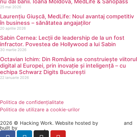
nu dai banii. Ioana Moldova, MedLife & Sanopass
25 mai 2026
Laurențiu Giușcă, MedLife: Noul avantaj competitiv
în business – sănătatea angajaților
20 aprilie 2026
Sabin Cernea: Lecții de leadership de la un fost
infractor. Povestea de Hollywood a lui Sabin
30 martie 2026
Octavian Ichim: Din România se construiește viitorul
digital al Europei, prin inovație și inteligență – cu
echipa Schwarz Digits București
22 ianuarie 2026
Politica de confidențialitate
Politica de utilizare a cookie-urilor
2026 © Hacking Work. Website hosted by
Hosterion
and
built by
Ionuț Sabo
.