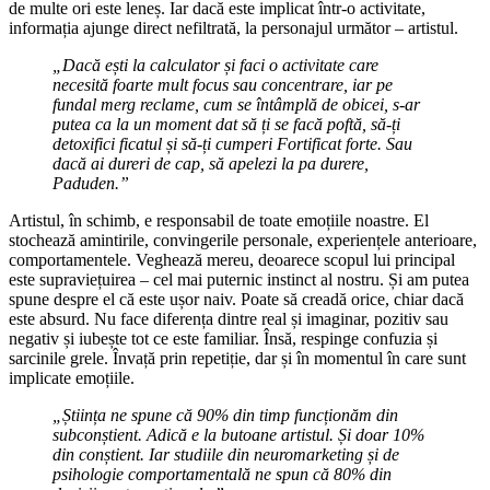
de multe ori este leneș. Iar dacă este implicat într-o activitate,
informația ajunge direct nefiltrată, la personajul următor – artistul.
„
Dacă ești la calculator și faci o activitate care
necesită foarte mult focus sau concentrare, iar pe
fundal merg reclame, cum se întâmplă de obicei, s-ar
putea ca la un moment dat să ți se facă poftă, să-ți
detoxifici ficatul și să-ți cumperi Fortificat forte. Sau
dacă ai dureri de cap, să apelezi la pa durere,
Paduden.”
Artistul, în schimb, e responsabil de toate emoțiile noastre. El
stochează amintirile, convingerile personale, experiențele anterioare,
comportamentele. Veghează mereu, deoarece scopul lui principal
este supraviețuirea – cel mai puternic instinct al nostru. Și am putea
spune despre el că este ușor naiv. Poate să creadă orice, chiar dacă
este absurd. Nu face diferența dintre real și imaginar, pozitiv sau
negativ și iubește tot ce este familiar. Însă, respinge confuzia și
sarcinile grele. Învață prin repetiție, dar și în momentul în care sunt
implicate emoțiile.
„
Știința ne spune că 90% din timp funcționăm din
subconștient. Adică e la butoane artistul. Și doar 10%
din conștient. Iar studiile din neuromarketing și de
psihologie comportamentală ne spun că 80% din