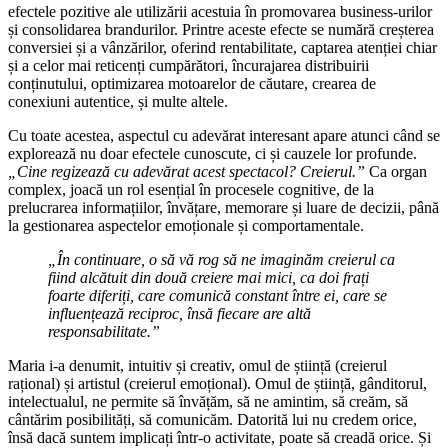
efectele pozitive ale utilizării acestuia în promovarea business-urilor
și consolidarea brandurilor. Printre aceste efecte se numără creșterea
conversiei și a vânzărilor, oferind rentabilitate, captarea atenției chiar
și a celor mai reticenți cumpărători, încurajarea distribuirii
conținutului, optimizarea motoarelor de căutare, crearea de
conexiuni autentice, și multe altele.
Cu toate acestea, aspectul cu adevărat interesant apare atunci când se
explorează nu doar efectele cunoscute, ci și cauzele lor profunde.
„Cine regizează cu adevărat acest spectacol? Creierul.”
Ca organ
complex, joacă un rol esențial în procesele cognitive, de la
prelucrarea informațiilor, învățare, memorare și luare de decizii, până
la gestionarea aspectelor emoționale și comportamentale.
„
În continuare, o să vă rog să ne imaginăm creierul ca
fiind alcătuit din două creiere mai mici, ca doi frați
foarte diferiți, care comunică constant între ei, care se
influențează reciproc, însă fiecare are altă
responsabilitate.”
Maria i-a denumit, intuitiv și creativ, omul de știință (creierul
rațional) și artistul (creierul emoțional). Omul de știință, gânditorul,
intelectualul, ne permite să învățăm, să ne amintim, să creăm, să
cântărim posibilități, să comunicăm. Datorită lui nu credem orice,
însă dacă suntem implicați într-o activitate, poate să creadă orice. Și