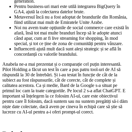
generation.
Pentru business-uri mari este utilă integrarea BigQuery în
GA4, ajută la colectarea datelor brute.
Metaversul încă nu a fost adoptat de brandurile din România,
fiind utilizat mai mult de Emiratele Unite Arabe.
Noi nu avem toate opțiunile de social commerce care există în
afară, însă tot mai multe branduri încep să le adopte atunci
când apar, cum ar fi live streaming for shopping, în mod
special, și tot ce ține de zona de comunități pentru vânzare.
Influencerii ajută mult dacă sunt aleși strategic și se află în
concordanță cu valorile brandului.
Anabela ne-a mai prezentat și o comparație cel puțin interesantă.
Pilot Holding a făcut un test în care a pus patru tool-uri de AI să
răspundă la 30 de întrebări. Și i-au testat în funcție de cât de la
subiect au fost răspunsurile, cât de corecte, cât de complete și
calitatea acestora. Ca și medie, Bard de la Google s-a situat pe
primul loc cam la toate categoriile. Pe locul 2 s-a aflat ChatGPT. E
important să înțelegem la ce folosim AI-ul, care este obiectivul
pentru care îl folosim, dacă suntem sau nu suntem pregătiți să-i dăm
niște date colectate, dacă avem pe cineva în echipă care să știe să
lucreze cu AI-ul pentru a-i oferi prompt-ul corect.