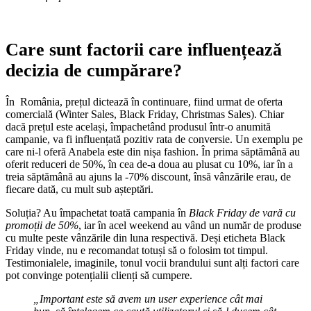
Care sunt factorii care influențează
decizia de cumpărare?
În România, prețul dictează în continuare, fiind urmat de oferta
comercială (Winter Sales, Black Friday, Christmas Sales). Chiar
dacă prețul este același, împachetând produsul într-o anumită
campanie, va fi influențată pozitiv rata de conversie. Un exemplu pe
care ni-l oferă Anabela este din nișa fashion. În prima săptămână au
oferit reduceri de 50%, în cea de-a doua au plusat cu 10%, iar în a
treia săptămână au ajuns la -70% discount, însă vânzările erau, de
fiecare dată, cu mult sub așteptări.
Soluția? Au împachetat toată campania în
Black Friday de vară cu
promoții de 50%
, iar în acel weekend au vând un număr de produse
cu multe peste vânzările din luna respectivă. Deși eticheta Black
Friday vinde, nu e recomandat totuși să o folosim tot timpul.
Testimonialele, imaginile, tonul vocii brandului sunt alți factori care
pot convinge potențialii clienți să cumpere.
„
Important este să avem un user experience cât mai