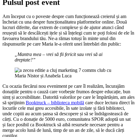
Pulsul post event
Am început cu o poveste despre cum funcționează creierul și am
încheiat cu una despre funcționalitatea platformelor online. Două
lucruri diferite, dar extrem de complexe și de ajutor atunci când
reușești să le descâlcești ițele și să înțelegi cum te poți folosi de ele în
favoarea brandului tău. Ne-a rămas totuși în minte unul din
răspunsurile pe care Maria le-a oferit unei întrebări din public:
„Mantra mea – vrei să fii fericit sau vrei să ai
dreptate?
”
Cu ocazia fiecărui nou eveniment pe care îl realizăm, încurajăm
donațiile pentru o cauză care vorbește frumos despre educație, bun
simț și accesibilitate. Datorită valorilor pe care le împărtășim, am ales
să sprijinim
Booktruck – biblioteca mobilă
care duce lectura direct în
locurile cele mai greu accesibile, în sate izolate și fără biblioteci,
unde copiii au acum șansa să descopere și să se îndrăgostească de
cărți. Cu o donație de 5000 euro, comunitatea SPOR adoptă un sat
și face posibil ca Booktruck să aibă resursele necesare pentru a
merge acolo lună de lună, timp de un an de zile, să le ducă cărți
copiilor.