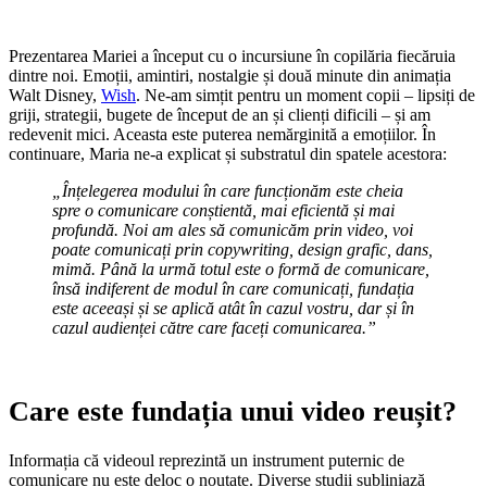
Prezentarea Mariei a început cu o incursiune în copilăria fiecăruia
dintre noi. Emoții, amintiri, nostalgie și două minute din animația
Walt Disney,
Wish
. Ne-am simțit pentru un moment copii – lipsiți de
griji, strategii, bugete de început de an și clienți dificili – și am
redevenit mici. Aceasta este puterea nemărginită a emoțiilor. În
continuare, Maria ne-a explicat și substratul din spatele acestora:
„
Înțelegerea modului în care funcționăm este cheia
spre o comunicare conștientă, mai eficientă și mai
profundă. Noi am ales să comunicăm prin video, voi
poate comunicați prin copywriting, design grafic, dans,
mimă. Până la urmă totul este o formă de comunicare,
însă indiferent de modul în care comunicați, fundația
este aceeași și se aplică atât în cazul vostru, dar și în
cazul audienței către care faceți comunicarea.”
Care este fundația unui video reușit?
Informația că videoul reprezintă un instrument puternic de
comunicare nu este deloc o noutate. Diverse studii subliniază