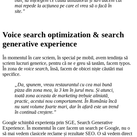
bun, să înțelegem ce caută utilizatorul și să-l ducem cât
mai repede la acțiunea pe care el vrea să o facă în
site.”
Voice search optimization & search
generative experience
În momentul în care scriem, în special pe mobil, avem tendința să
scriem lucruri generice, pentru că ne e greu să tastăm, facem typos.
În zona de
voice search
, însă, facem de obicei niște căutări mai
specifice.
„Da, spunem, vreau restaurantul cu cea mai bună
pizza din zona mea, la 3 km în jurul meu. Și atunci,
toată zona aceasta de marketing trebuie aliniată,
practic, acestui nou comportament. În România încă
nu sunt volume foarte mari, dar în afară este un trend
în continuă creștere.”
Google schimbă experiența prin SGE, Search Generative
Experience. În momentul în care facem un search pe Google, nu o
să mai vedem clasicele reclame și rezultate SEO. O să vedem direct