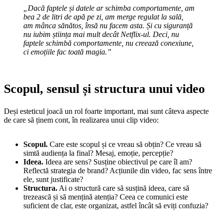
„
Dacă faptele și datele ar schimba comportamente, am
bea 2 de litri de apă pe zi, am merge regulat la sală,
am mânca sănătos, însă nu facem asta. Și cu siguranță
nu iubim știința mai mult decât Netflix-ul. Deci, nu
faptele schimbă comportamente, nu creează conexiune,
ci emoțiile fac toată magia.”
Scopul, sensul și structura unui video
Deși esteticul joacă un rol foarte important, mai sunt câteva aspecte
de care să ținem cont, în realizarea unui clip video:
Scopul.
Care este scopul și ce vreau să obțin? Ce vreau să
simtă audiența la final? Mesaj, emoție, percepție?
Ideea.
Ideea are sens? Susține obiectivul pe care îl am?
Reflectă strategia de brand? Acțiunile din video, fac sens între
ele, sunt justificate?
Structura.
Ai o structură care să susțină ideea, care să
trezească și să mențină atenția? Ceea ce comunici este
suficient de clar, este organizat, astfel încât să eviți confuzia?