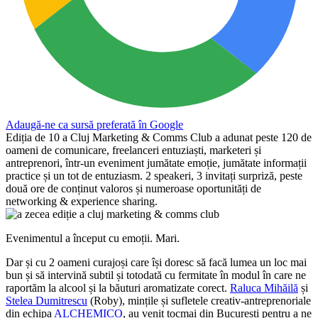
Adaugă-ne ca sursă preferată în Google
Ediția de 10 a Cluj Marketing & Comms Club a adunat peste 120 de
oameni de comunicare, freelanceri entuziaști, marketeri și
antreprenori, într-un eveniment jumătate emoție, jumătate informații
practice și un tot de entuziasm. 2 speakeri, 3 invitați surpriză, peste
două ore de conținut valoros și numeroase oportunități de
networking & experience sharing.
Evenimentul a început cu emoții. Mari.
Dar și cu 2 oameni curajoși care își doresc să facă lumea un loc mai
bun și să intervină subtil și totodată cu fermitate în modul în care ne
raportăm la alcool și la băuturi aromatizate corect.
Raluca Mihăilă
și
Stelea Dumitrescu
(Roby), mințile și sufletele creativ-antreprenoriale
din echipa
ALCHEMICO
, au venit tocmai din București pentru a ne