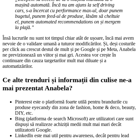
mașină automată. Încă nu am ajuns la self driving
cars, s-a încercat cu performance max-ul, doar punem
bugetul, punem feed-ul de produse, lăsăm să cheltuie
el, punem automated recommendations on și mergem
la plajă.”
Însă lucrurile nu sunt tot timpul chiar atât de ușoare, încă mai avem
nevoie de o validare umană a tuturor modificărilor. Și, deși costurile
per click au crescut destul de mult și pe Google și pe Meta, Anabela
ne previzionează un viitor și mai gri. Acestea vor crește în
continuare din cauza targetarilor mult mai diluate și a
automatizărilor.
Ce alte trenduri și informații din culise ne-a
mai prezentat Anabela?
Pinterest este o platformă foarte utilă pentru brandurile cu
produse eyecandy din zona de fashion, home & deco, beauty,
DIY, etc.
Bing (platforma de search Microsoft) are utilizatori care sunt
dispuși să realizeze achiziții medii mult mai mari decât
utilizatorii Google.
LinkedIn este mai util pentru awareness, decât pentru lead