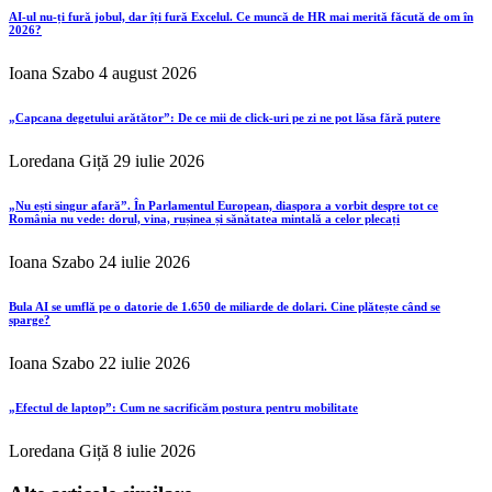
AI-ul nu-ți fură jobul, dar îți fură Excelul. Ce muncă de HR mai merită făcută de om în
2026?
Ioana Szabo
4 august 2026
„Capcana degetului arătător”: De ce mii de click-uri pe zi ne pot lăsa fără putere
Loredana Giță
29 iulie 2026
„Nu ești singur afară”. În Parlamentul European, diaspora a vorbit despre tot ce
România nu vede: dorul, vina, rușinea și sănătatea mintală a celor plecați
Ioana Szabo
24 iulie 2026
Bula AI se umflă pe o datorie de 1.650 de miliarde de dolari. Cine plătește când se
sparge?
Ioana Szabo
22 iulie 2026
„Efectul de laptop”: Cum ne sacrificăm postura pentru mobilitate
Loredana Giță
8 iulie 2026