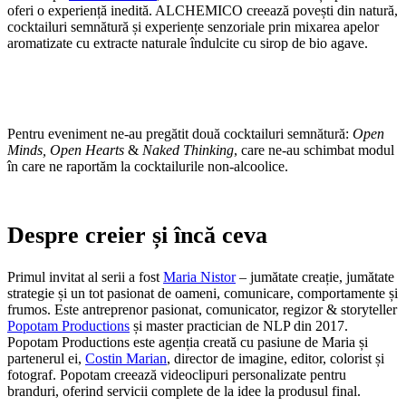
oferi o experiență inedită. ALCHEMICO creează povești din natură,
cocktailuri semnătură și experiențe senzoriale prin mixarea apelor
aromatizate cu extracte naturale îndulcite cu sirop de bio agave.
Pentru eveniment ne-au pregătit două cocktailuri semnătură:
Open
Minds, Open Hearts
&
Naked Thinking
, care ne-au schimbat modul
în care ne raportăm la cocktailurile non-alcoolice.
Despre creier și încă ceva
Primul invitat al serii a fost
Maria Nistor
– jumătate creație, jumătate
strategie și un tot pasionat de oameni, comunicare, comportamente și
frumos. Este antreprenor pasionat, comunicator, regizor & storyteller
Popotam Productions
și master practician de NLP din 2017.
Popotam Productions este agenția creată cu pasiune de Maria și
partenerul ei,
Costin Marian
, director de imagine, editor, colorist și
fotograf. Popotam creează videoclipuri personalizate pentru
branduri, oferind servicii complete de la idee la produsul final.