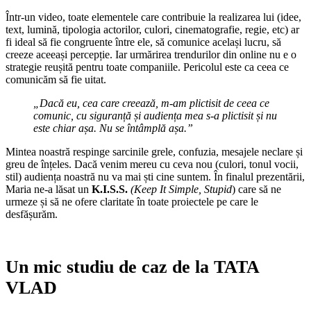
Într-un video, toate elementele care contribuie la realizarea lui (idee,
text, lumină, tipologia actorilor, culori, cinematografie, regie, etc) ar
fi ideal să fie congruente între ele, să comunice același lucru, să
creeze aceeași percepție. Iar urmărirea trendurilor din online nu e o
strategie reușită pentru toate companiile. Pericolul este ca ceea ce
comunicăm să fie uitat.
„
Dacă eu, cea care creează, m-am plictisit de ceea ce
comunic, cu siguranță și audiența mea s-a plictisit și nu
este chiar așa. Nu se întâmplă așa.”
Mintea noastră respinge sarcinile grele, confuzia, mesajele neclare și
greu de înțeles. Dacă venim mereu cu ceva nou (culori, tonul vocii,
stil) audiența noastră nu va mai ști cine suntem. În finalul prezentării,
Maria ne-a lăsat un
K.I.S.S.
(Keep It Simple, Stupid
) care să ne
urmeze și să ne ofere claritate în toate proiectele pe care le
desfășurăm.
Un mic studiu de caz de la TATA
VLAD