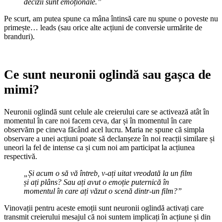
decizii sunt emoționale.”
Pe scurt, am putea spune ca mâna întinsă care nu spune o poveste nu
primește… leads (sau orice alte acțiuni de conversie urmărite de
branduri).
Ce sunt neuronii oglindă sau gașca de
mimi?
Neuronii oglindă sunt celule ale creierului care se activează atât în
momentul în care noi facem ceva, dar și în momentul în care
observăm pe cineva făcând acel lucru. Maria ne spune că simpla
observare a unei acțiuni poate să declanșeze în noi reacții similare și
uneori la fel de intense ca și cum noi am participat la acțiunea
respectivă.
„
Și acum o să vă întreb, v-ați uitat vreodată la un film
și ați plâns? Sau ați avut o emoție puternică în
momentul în care ați văzut o scenă dintr-un film?”
Vinovații pentru aceste emoții sunt neuronii oglindă activați care
transmit creierului mesajul că noi suntem implicați în acțiune și din