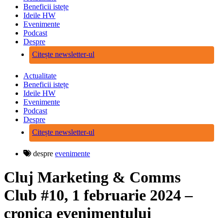
Beneficii istețe
Ideile HW
Evenimente
Podcast
Despre
Citește newsletter-ul
Actualitate
Beneficii istețe
Ideile HW
Evenimente
Podcast
Despre
Citește newsletter-ul
despre
evenimente
Cluj Marketing & Comms
Club #10, 1 februarie 2024 –
cronica evenimentului