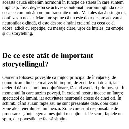
această cauză eliberăm hormonii în funcție de starea în care suntem
implicați. Însă, degeaba se activează automat neuronii oglindă dacă
ceea ce comunicăm noi nu transmite nimic. Mai ales dacă este greoi,
confuz sau neclar. Maria ne spune că nu este doar despre activarea
neuronilor oglindă, ci este despre a hrăni creierul cu ceea ce el
adoră, adică cu repetiție, cu mesaje clare, ușor de înțeles, cu emoție
și cu storytelling.
De ce este atât de important
storytellingul?
Oamenii folosesc poveștile ca mijloc principal de învățare și de
comunicare din cele mai vechi timpuri, de zeci de mii de ani, iar
creierul dă sens lumii înconjurătoare, făcând asocieri prin povești. În
momentul în care auzim povești, în creierul nostru începe un întreg
spectacol de lumini, iar activitatea neuronală crește de cinci ori. În
schimb, când auzim fapte sau ne sunt prezentate date, doar două
zone ale creierului se luminează. Zone care sunt responsabile de
procesarea și înțelegerea mesajului recepționat. Pe scurt, faptele ne
spun, dar poveștile ne fac să simțim.