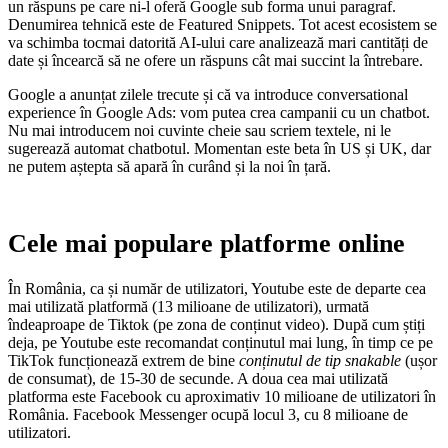
un răspuns pe care ni-l oferă Google sub forma unui paragraf.
Denumirea tehnică este de Featured Snippets. Tot acest ecosistem se
va schimba tocmai datorită AI-ului care analizează mari cantități de
date și încearcă să ne ofere un răspuns cât mai succint la întrebare.
Google a anunțat zilele trecute și că va introduce conversational
experience în Google Ads: vom putea crea campanii cu un chatbot.
Nu mai introducem noi cuvinte cheie sau scriem textele, ni le
sugerează automat chatbotul. Momentan este beta în US și UK, dar
ne putem aștepta să apară în curând și la noi în țară.
Cele mai populare platforme online
În România, ca și număr de utilizatori, Youtube este de departe cea
mai utilizată platformă (13 milioane de utilizatori), urmată
îndeaproape de Tiktok (pe zona de conținut video). După cum știți
deja, pe Youtube este recomandat conținutul mai lung, în timp ce pe
TikTok funcționează extrem de bine
conținutul de tip snakable
(ușor
de consumat), de 15-30 de secunde. A doua cea mai utilizată
platforma este Facebook cu aproximativ 10 milioane de utilizatori în
România. Facebook Messenger ocupă locul 3, cu 8 milioane de
utilizatori.