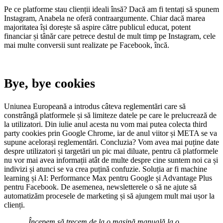
Pe ce platforme stau clienții ideali însă? Dacă am fi tentați să spunem
Instagram, Anabela ne oferă contraargumente. Chiar dacă marea
majoritatea își dorește să aspire către publicul educat, potent
financiar și tânăr care petrece destul de mult timp pe Instagram, cele
mai multe conversii sunt realizate pe Facebook, încă.
Bye, bye cookies
Uniunea Europeană a introdus câteva reglementări care să
constrângă platformele și să limiteze datele pe care le prelucrează de
la utilizatori. Din iulie anul acesta nu vom mai putea colecta third
party cookies prin Google Chrome, iar de anul viitor și META se va
supune acelorași reglementări. Concluzia? Vom avea mai puține date
despre utilizatori și targetări un pic mai diluate, pentru că platformele
nu vor mai avea informații atât de multe despre cine suntem noi ca și
indivizi și atunci se va crea puțină confuzie. Soluția ar fi machine
learning și AI: Performance Max pentru Google și Advantage Plus
pentru Facebook. De asemenea, newsletterele o să ne ajute să
automatizăm procesele de marketing și să ajungem mult mai ușor la
clienți.
„
Începem să trecem de la o mașină manuală la o