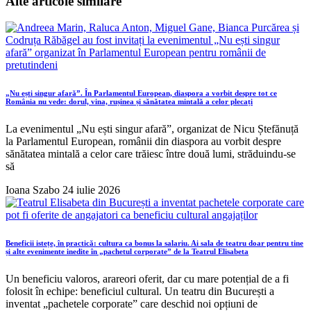
Alte articole similare
„Nu ești singur afară”. În Parlamentul European, diaspora a vorbit despre tot ce
România nu vede: dorul, vina, rușinea și sănătatea mintală a celor plecați
La evenimentul „Nu ești singur afară”, organizat de Nicu Ștefănuță
la Parlamentul European, românii din diaspora au vorbit despre
sănătatea mintală a celor care trăiesc între două lumi, străduindu-se
să
Ioana Szabo
24 iulie 2026
Beneficii istețe, în practică: cultura ca bonus la salariu. Ai sala de teatru doar pentru tine
și alte evenimente inedite în „pachetul corporate” de la Teatrul Elisabeta
Un beneficiu valoros, arareori oferit, dar cu mare potențial de a fi
folosit în echipe: beneficiul cultural. Un teatru din București a
inventat „pachetele corporate” care deschid noi opțiuni de