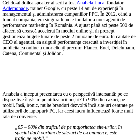
Cel de-al doilea speaker al serii a fost
Anabela Luca
, fondator
Adlemonade
, trainer Google, cu peste 14 ani de experiență în
managementul și administrarea campaniilor PPC. În 2012, când a
fondat compania, era singura femeie fondator a unei agenții de
performance marketing în România. A ajutat până azi peste 500 de
afaceri să crească accelerat în mediul online și, în prezent,
gestionează bugete lunare de peste 2 milioane de euro. În calitate de
CEO al agenției, ea asigură performanța crescută a investiției în
publicitatea online a unor clienți precum: Flanco, Enel, Deichmann,
Catena, Continental și Jolidon.
Anabela a început prezentarea cu o perspectivă intersantă: pe ce
dispozitive îi găsim pe utilizatorii noștri? În 90% din cazuri, pe
mobil, însă, ironic, multe branduri dezvoltă încă site-uri centrate pe
utilizatorii de laptopuri/ PC, iar acest lucru influențează foarte mult
rata de conversie.
„
85 – 90% din traficul de pe majoritatea site-urilor, în
special dacă vorbim de site-uri de e-commerce, este
trafic pe mobil.”