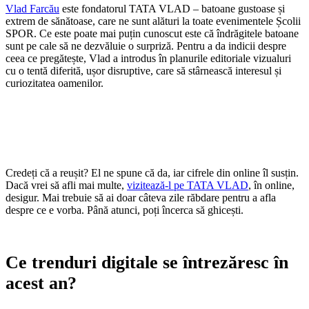
Vlad Farcău
este fondatorul TATA VLAD – batoane gustoase și
extrem de sănătoase, care ne sunt alături la toate evenimentele Școlii
SPOR. Ce este poate mai puțin cunoscut este că îndrăgitele batoane
sunt pe cale să ne dezvăluie o surpriză. Pentru a da indicii despre
ceea ce pregătește, Vlad a introdus în planurile editoriale vizualuri
cu o tentă diferită, ușor disruptive, care să stârnească interesul și
curiozitatea oamenilor.
Credeți că a reușit? El ne spune că da, iar cifrele din online îl susțin.
Dacă vrei să afli mai multe,
vizitează-l pe TATA VLAD
, în online,
desigur. Mai trebuie să ai doar câteva zile răbdare pentru a afla
despre ce e vorba. Până atunci, poți încerca să ghicești.
Ce trenduri digitale se întrezăresc în
acest an?