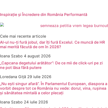
Inspirație și Încredere din România Performantă
Cele mai recente articole
AI-ul nu-ți fură jobul, dar îți fură Excelul. Ce muncă de HR
mai merită făcută de om în 2026?
Ioana Szabo
4 august 2026
„Capcana degetului arătător”: De ce mii de click-uri pe zi
ne pot lăsa fără putere
Loredana Giță
29 iulie 2026
„Nu ești singur afară”. În Parlamentul European, diaspora a
vorbit despre tot ce România nu vede: dorul, vina, rușinea
și sănătatea mintală a celor plecați
Ioana Szabo
24 iulie 2026