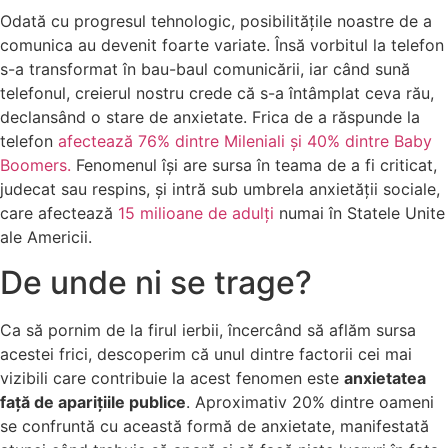
Odată cu progresul tehnologic, posibilitățile noastre de a
comunica au devenit foarte variate. Însă vorbitul la telefon
s-a transformat în bau-baul comunicării, iar când sună
telefonul, creierul nostru crede că s-a întâmplat ceva rău,
declansând o stare de anxietate. Frica de a răspunde la
telefon
afectează 76% dintre Mileniali și 40% dintre Baby
Boomers.
Fenomenul își are sursa în teama de a fi criticat,
judecat sau respins, și intră sub umbrela anxietății sociale,
care afectează
15 milioane de adulți
numai în Statele Unite
ale Americii.
De unde ni se trage?
Ca să pornim de la firul ierbii, încercând să aflăm sursa
acestei frici, descoperim că unul dintre factorii cei mai
vizibili care contribuie la acest fenomen este
anxietatea
față de aparițiile publice
. Aproximativ 20% dintre oameni
se confruntă cu această formă de anxietate, manifestată