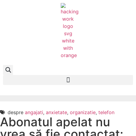
despre
angajati
,
anxietate
,
organizatie
,
telefon
Abonatul apelat nu
vrea să fie contactat: