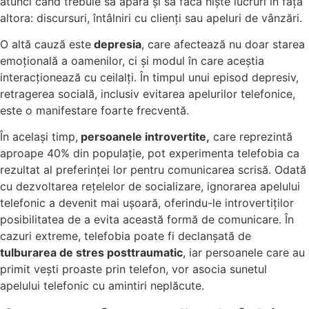
atunci când trebuie să apară și să facă niște lucruri în fața
altora: discursuri, întâlniri cu clienți sau apeluri de vânzări.
O altă cauză este
depresia
, care afectează nu doar starea
emoțională a oamenilor, ci și modul în care aceștia
interacționează cu ceilalți. În timpul unui episod depresiv,
retragerea socială, inclusiv evitarea apelurilor telefonice,
este o manifestare foarte frecventă.
În același timp,
persoanele introvertite,
care reprezintă
aproape 40% din populație, pot experimenta telefobia ca
rezultat al preferinței lor pentru comunicarea scrisă. Odată
cu dezvoltarea rețelelor de socializare, ignorarea apelului
telefonic a devenit mai ușoară, oferindu-le introvertiților
posibilitatea de a evita această formă de comunicare. În
cazuri extreme, telefobia poate fi declanșată de
tulburarea de stres posttraumatic
, iar persoanele care au
primit vești proaste prin telefon, vor asocia sunetul
apelului telefonic cu amintiri neplăcute.