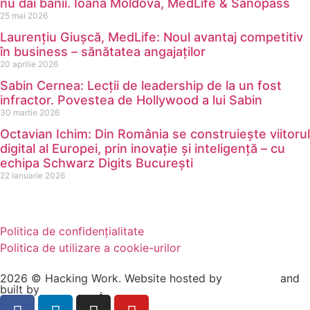
nu dai banii. Ioana Moldova, MedLife & Sanopass
25 mai 2026
Laurențiu Giușcă, MedLife: Noul avantaj competitiv
în business – sănătatea angajaților
20 aprilie 2026
Sabin Cernea: Lecții de leadership de la un fost
infractor. Povestea de Hollywood a lui Sabin
30 martie 2026
Octavian Ichim: Din România se construiește viitorul
digital al Europei, prin inovație și inteligență – cu
echipa Schwarz Digits București
22 ianuarie 2026
Politica de confidențialitate
Politica de utilizare a cookie-urilor
2026 © Hacking Work. Website hosted by
Hosterion
and
built by
Ionuț Sabo
.