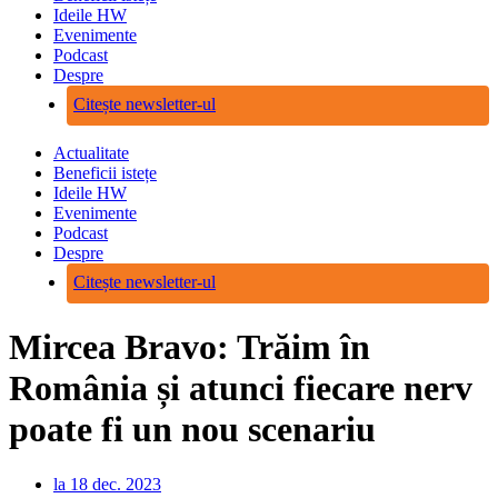
Ideile HW
Evenimente
Podcast
Despre
Citește newsletter-ul
Actualitate
Beneficii istețe
Ideile HW
Evenimente
Podcast
Despre
Citește newsletter-ul
Mircea Bravo: Trăim în
România și atunci fiecare nerv
poate fi un nou scenariu
la
18 dec. 2023