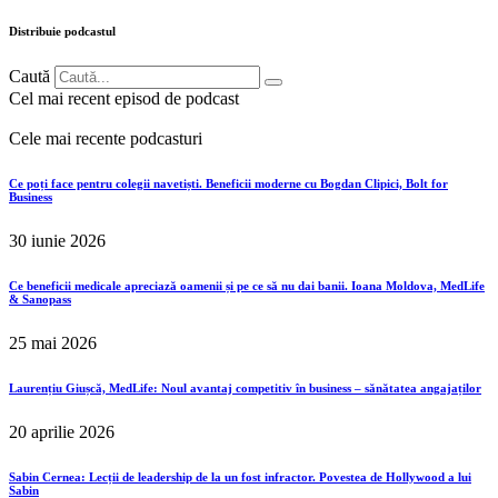
Distribuie podcastul
Caută
Cel mai recent episod de podcast
Cele mai recente podcasturi
Ce poți face pentru colegii navetiști. Beneficii moderne cu Bogdan Clipici, Bolt for
Business
30 iunie 2026
Ce beneficii medicale apreciază oamenii și pe ce să nu dai banii. Ioana Moldova, MedLife
& Sanopass
25 mai 2026
Laurențiu Giușcă, MedLife: Noul avantaj competitiv în business – sănătatea angajaților
20 aprilie 2026
Sabin Cernea: Lecții de leadership de la un fost infractor. Povestea de Hollywood a lui
Sabin