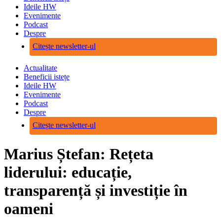
Ideile HW
Evenimente
Podcast
Despre
Citește newsletter-ul
Actualitate
Beneficii istețe
Ideile HW
Evenimente
Podcast
Despre
Citește newsletter-ul
Marius Ștefan: Rețeta
liderului: educație,
transparență și investiție în
oameni