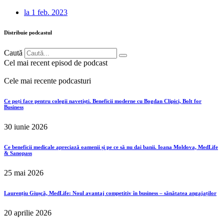
la
1 feb. 2023
Distribuie podcastul
Caută
Cel mai recent episod de podcast
Cele mai recente podcasturi
Ce poți face pentru colegii navetiști. Beneficii moderne cu Bogdan Clipici, Bolt for
Business
30 iunie 2026
Ce beneficii medicale apreciază oamenii și pe ce să nu dai banii. Ioana Moldova, MedLife
& Sanopass
25 mai 2026
Laurențiu Giușcă, MedLife: Noul avantaj competitiv în business – sănătatea angajaților
20 aprilie 2026