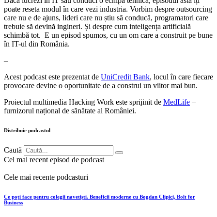
Dacă lucrezi în IT sau conduci o echipă tehnică, episodul ăsta îți
poate reseta modul în care vezi industria. Vorbim despre outsourcing
care nu e de ajuns, lideri care nu știu să conducă, programatori care
trebuie să devină ingineri. Și despre cum inteligența artificială
schimbă tot. E un episod spumos, cu un om care a construit pe bune
în IT-ul din România.
–
Acest podcast este prezentat de
UniCredit Bank
, locul în care fiecare
provocare devine o oportunitate de a construi un viitor mai bun.
Proiectul multimedia Hacking Work este sprijinit de
MedLife
–
furnizorul național de sănătate al României.
Distribuie podcastul
Caută
Cel mai recent episod de podcast
Cele mai recente podcasturi
Ce poți face pentru colegii navetiști. Beneficii moderne cu Bogdan Clipici, Bolt for
Business