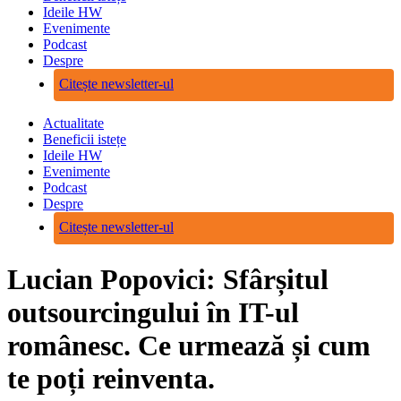
Ideile HW
Evenimente
Podcast
Despre
Citește newsletter-ul
Actualitate
Beneficii istețe
Ideile HW
Evenimente
Podcast
Despre
Citește newsletter-ul
Lucian Popovici: Sfârșitul
outsourcingului în IT-ul
românesc. Ce urmează și cum
te poți reinventa.