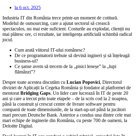
la
6 oct. 2025
Industria IT din România trece printr-un moment de cotitură.
Modelul de outsourcing, care a ajutat sectorul să crească
spectaculos, nu mai este suficient. Costurile au explodat, clienții nu
mai plătesc ore, ci rezultate, iar inteligența artificială schimbă radical
jocul.
Cum arată viitorul IT-ului românesc?
De ce programatorii trebuie să devină ingineri și să înțeleagă
business-ul?
Ce șanse avem să trecem de la „pisici leneșe” la „lupi
flămânzi”?
Despre toate acestea discutăm cu
Lucian Popovici
, Directorul
diviziei de Aplicații la Cegeka România și fondator al platformei de
mentorat
Bridging Gaps
. Un lider care lucrează în IT de peste 20
ani și care a trecut prin toate etapele – de la scris cod la 2 noaptea,
până la construit și crescut centre de livrare software pentru
companii de toate dimensiunile, de la start-up-uri până la jucători
mari precum Deutsche Bank. Anterior a condus una dintre cele mai
mari echipe de inginerie din România, cu peste 700 de oameni, la
Deloitte Digital.