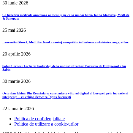
30 iunie 2026
Ce beneficii medicale apreciază oamenii și pe ce să nu dai banii. Ioana Moldova, MedLife
& Sanopass
25 mai 2026
Laurențiu Giușcă, MedLife: Noul avantaj competitiv în business – sănătatea angajaților
20 aprilie 2026
Sabin Cernea: Lecții de leadership de la un fost infractor. Povestea de Hollywood a lui
Sabin
30 martie 2026
Octavian Ichim: Din România se construiește viitorul digital al Europei, prin inovație și
inteligență – cu echipa Schwarz Digits București
22 ianuarie 2026
Politica de confidențialitate
Politica de utilizare a cookie-urilor