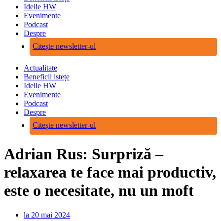
Ideile HW
Evenimente
Podcast
Despre
Citește newsletter-ul
Actualitate
Beneficii istețe
Ideile HW
Evenimente
Podcast
Despre
Citește newsletter-ul
Adrian Rus: Surpriză –
relaxarea te face mai productiv,
este o necesitate, nu un moft
la
20 mai 2024