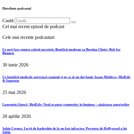
Distribuie podcastul
Caută
Cel mai recent episod de podcast
Cele mai recente podcasturi
Ce poți face pentru colegii navetiști. Beneficii moderne cu Bogdan Clipici, Bolt for
Business
30 iunie 2026
Ce beneficii medicale apreciază oamenii și pe ce să nu dai banii. Ioana Moldova, MedLife
& Sanopass
25 mai 2026
Laurențiu Giușcă, MedLife: Noul avantaj competitiv în business – sănătatea angajaților
20 aprilie 2026
Sabin Cernea: Lecții de leadership de la un fost infractor. Povestea de Hollywood a lui
Sabin