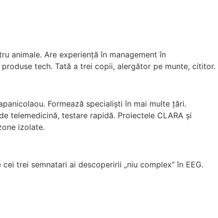
tru animale. Are experiență în management în
oduse tech. Tată a trei copii, alergător pe munte, cititor.
panicolaou. Formează specialiști în mai multe țări.
i de telemedicină, testare rapidă. Proiectele CLARA și
zone izolate.
 cei trei semnatari ai descoperirii „niu complex” în EEG.