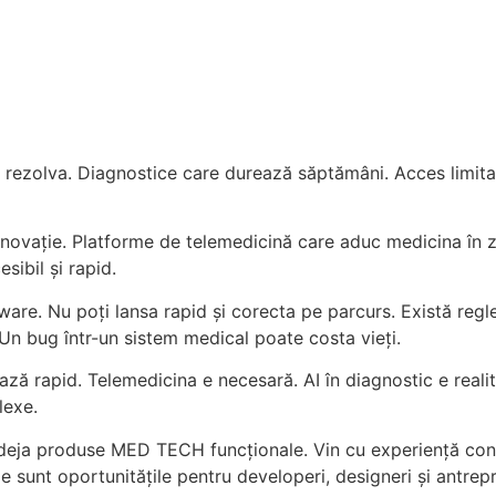
rezolva. Diagnostice care durează săptămâni. Acces limitat 
vație. Platforme de telemedicină care aduc medicina în zo
sibil și rapid.
are. Nu poți lansa rapid și corecta pe parcurs. Există regleme
 Un bug într-un sistem medical poate costa vieți.
ează rapid. Telemedicina e necesară. AI în diagnostic e real
lexe.
 deja produse MED TECH funcționale. Vin cu experiență conc
de sunt oportunitățile pentru developeri, designeri și antrepr