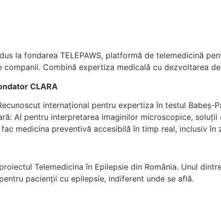
a dus la fondarea TELEPAWS, platformă de telemedicină pen
de companii. Combină expertiza medicală cu dezvoltarea de pr
ofondator CLARA
cunoscut internațional pentru expertiza în testul Babeș-Pa
ară: AI pentru interpretarea imaginilor microscopice, soluți
ac medicina preventivă accesibilă în timp real, inclusiv în 
 proiectul Telemedicina în Epilepsie din România. Unul dintre
entru pacienții cu epilepsie, indiferent unde se află.