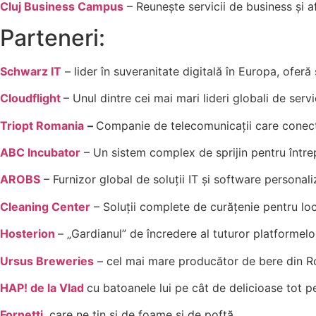
Cluj Business Campus
– Reunește servicii de business și af
Parteneri:
Schwarz IT
– lider în suveranitate digitală în Europa, oferă 
Cloudflight
– Unul dintre cei mai mari lideri globali de servi
Triopt Romania
–
Companie de telecomunicații care conecte
ABC Incubator
– Un sistem complex de sprijin pentru întrepr
AROBS
– Furnizor global de soluții IT și software personali
Cleaning Center
– Soluții complete de curățenie pentru locu
Hosterion
– „Gardianul” de încredere al tuturor platformelo
Ursus Breweries
– cel mai mare producător de bere din R
HAP! de la Vlad
cu batoanele lui pe cât de delicioase tot p
Fornetti
, care ne țin și de foame și de poftă.