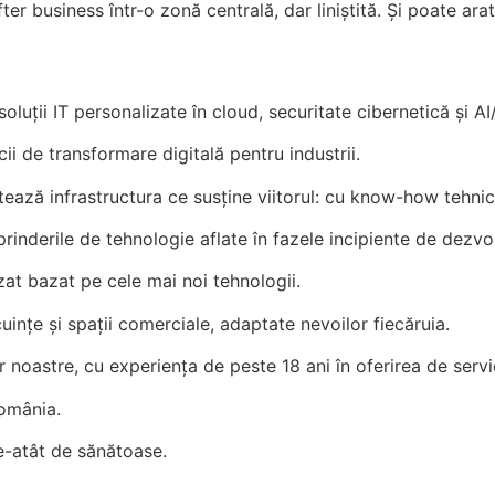
ter business într-o zonă centrală, dar liniștită. Și poate ara
soluții IT personalizate în cloud, securitate cibernetică și AI
cii de transformare digitală pentru industrii.
ază infrastructura ce susține viitorul: cu know-how tehnic,
inderile de tehnologie aflate în fazele incipiente de dezvolt
zat bazat pe cele mai noi tehnologii.
ințe și spații comerciale, adaptate nevoilor fiecăruia.
r noastre, cu experiența de peste 18 ani în oferirea de serv
omânia.
e-atât de sănătoase.