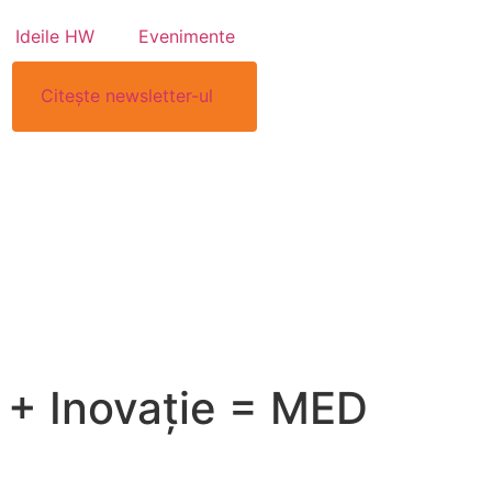
Ideile HW
Evenimente
Citește newsletter-ul
e + Inovație = MED