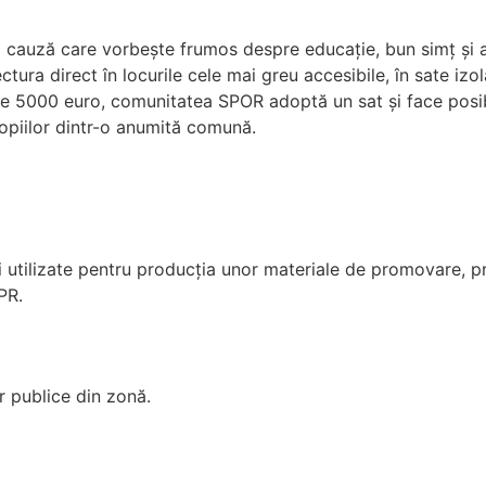
 o cauză care vorbește frumos despre educație, bun simț și a
tura direct în locurile cele mai greu accesibile, în sate izo
de 5000 euro, comunitatea SPOR adoptă un sat și face posi
copiilor dintr-o anumită comună.
 fi utilizate pentru producția unor materiale de promovare, 
PR.
r publice din zonă.