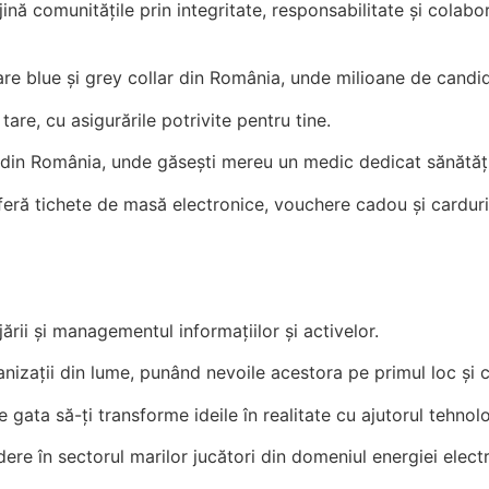
jină comunitățile prin integritate, responsabilitate și colab
 blue și grey collar din România, unde milioane de candidaț
are, cu asigurările potrivite pentru tine.
 din România, unde găsești mereu un medic dedicat sănătății
 oferă tichete de masă electronice, vouchere cadou și carduri
rii și managementul informațiilor și activelor.
anizații din lume, punând nevoile acestora pe primul loc și 
e gata să-ți transforme ideile în realitate cu ajutorul tehnolo
re în sectorul marilor jucători din domeniul energiei electr