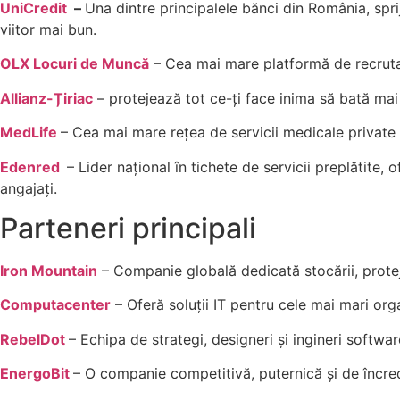
UniCredit
–
Una dintre principalele bănci din România, spri
viitor mai bun.
OLX Locuri de Muncă
– Cea mai mare platformă de recrutare
Allianz-Țiriac
– protejează tot ce-ți face inima să bată mai t
MedLife
– Cea mai mare rețea de servicii medicale private
Edenred
– Lider național în tichete de servicii preplătite,
angajați.
Parteneri principali
Iron Mountain
– Companie globală dedicată stocării, protejă
Computacenter
– Oferă soluții IT pentru cele mai mari org
RebelDot
– Echipa de strategi, designeri și ingineri softwar
EnergoBit
– O companie competitivă, puternică și de încrede